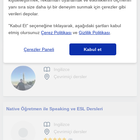
kişiselleştirmek, reklamları uyarlamak ve etkinliklerini ölçmenin
yanı sıra size daha iyi bir deneyim sunmak için çerezler gibi
verileri depolar.
Ingilizce
Çevrimiçi dersler
"Kabul Et" seçeneğine tıklayarak, aşağıdaki şartları kabul
etmiş olursunuz
Çerez Politikası
ve
Gizlilik Politikası
.
Çerezler Paneli
Kabul et
İlkokul ve ortaokul öğrencilerine hem günlük hem sınava
Ingilizce
Çevrimiçi dersler
Native Öğretmen ile Speaking ve ESL Dersleri
Ingilizce
Çevrimiçi dersler
(
9
)