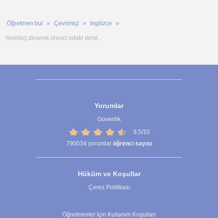
Öğretmen bul
Çevrimiçi
Ingilizce
Yenilikçi,dinamik,örenci odakl dersl...
Yorumlar
Güvenlik
9,5/10
790034
yorumlar
öğrenci sayısı
Hüküm ve Koşullar
Çerez Politikası
Çerez Ayarları
Öğretmenler İçin Kullanım Koşulları