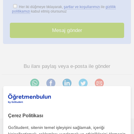
Her iki düğmeye tıklayarak,
şartlar ve koşullarımızı
ile
gizlilik
politikamızı
kabul etmiş olursunuz
Bu ilanı paylaş veya e-posta ile gönder
İlgini çekebilecek diğer online Ingilizce öğretmenleri
Çerez Politikası
GoStudent, sitenin temel işleyişini sağlamak, içeriği
İngilizceyi anlaşılır, keyifli ve kişiye özel yöntemlerle birlikte öğrenelim.