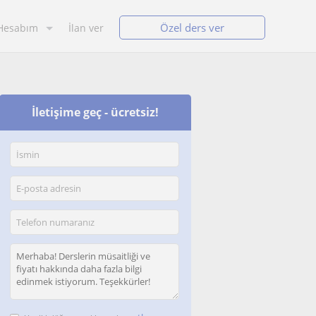
Özel ders ver
Hesabım
İlan ver
İletişime geç - ücretsiz!