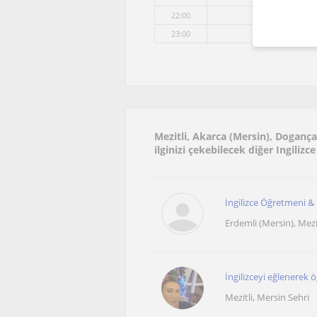
22:00
23:00
Mezitli, Akarca (Mersin), Doganç
ilginizi çekebilecek diğer Ingilizc
İngilizce Öğretmeni &
Erdemli (Mersin), Mezitl
İngilizceyi eğlenerek 
Mezitli, Mersin Sehri