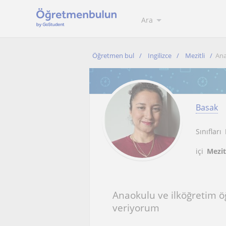
Ara
Öğretmen bul
Ingilizce
Mezitli
Ana
Basak
Sınıfları
içi
Mezit
Anaokulu ve ilköğretim öğ
veriyorum