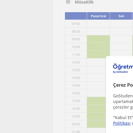
Müsaitlik
Pazartesi
Salı
07:00
08:00
09:00
10:00
11:00
12:00
13:00
14:00
Çerez Po
15:00
16:00
GoStudent,
uyarlamak 
17:00
çerezler g
18:00
19:00
"Kabul Et"
Politikası
20:00
21:00