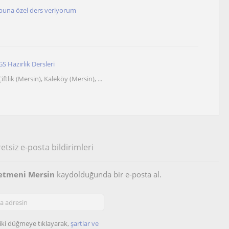
ubuna özel ders veriyorum
S Hazırlık Dersleri
iftlik (Mersin), Kaleköy (Mersin), ...
etsiz e-posta bildirimleri
ğretmeni Mersin
kaydolduğunda bir e-posta al.
iki düğmeye tıklayarak,
şartlar ve