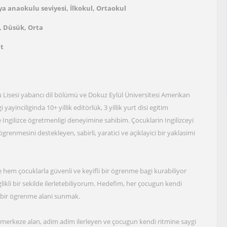
a anaokulu seviyesi, İlkokul, Ortaokul
, Düsük, Orta
at
 Lisesi yabancı dil bölümü ve Dokuz Eylül Üniversitesi Amerikan
yinciliginda 10+ yillik editörlük, 3 yillik yurt disi egitim
e Ingilizce ögretmenligi deneyimine sahibim. Çocuklarin Ingilizceyi
grenmesini destekleyen, sabirli, yaratici ve açiklayici bir yaklasimi
 hem çocuklarla güvenli ve keyifli bir ögrenme bagi kurabiliyor
glikli bir sekilde ilerletebiliyorum. Hedefim, her çocugun kendi
nli bir ögrenme alani sunmak.
merkeze alan, adim adim ilerleyen ve çocugun kendi ritmine saygi