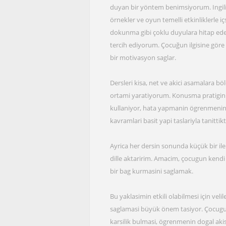
duyan bir yöntem benimsiyorum. Ingili
örnekler ve oyun temelli etkinliklerle
dokunma gibi çoklu duyulara hitap eden
tercih ediyorum. Çocuğun ilgisine göre
bir motivasyon saglar.
Dersleri kisa, net ve akici asamalara bö
ortami yaratiyorum. Konusma pratigini 
kullaniyor, hata yapmanin ögrenmenin 
kavramlari basit yapi taslariyla tanitt
Ayrica her dersin sonunda küçük bir iler
dille aktaririm. Amacim, çocugun kendi 
bir bag kurmasini saglamak.
Bu yaklasimin etkili olabilmesi için vel
saglamasi büyük önem tasiyor. Çocugun
karsilik bulmasi, ögrenmenin dogal akisin