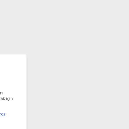
rı
ak için
rez