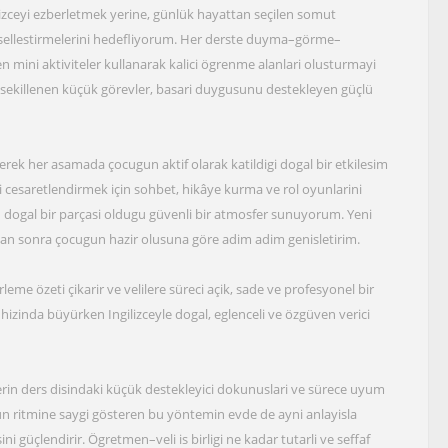
zceyi ezberletmek yerine, günlük hayattan seçilen somut
 içsellestirmelerini hedefliyorum. Her derste duyma–görme–
 mini aktiviteler kullanarak kalici ögrenme alanlari olusturmayi
 sekillenen küçük görevler, basari duygusunu destekleyen güçlü
lerek her asamada çocugun aktif olarak katildigi dogal bir etkilesim
cesaretlendirmek için sohbet, hikâye kurma ve rol oyunlarini
dogal bir parçasi oldugu güvenli bir atmosfer sunuyorum. Yeni
iktan sonra çocugun hazir olusuna göre adim adim genisletirim.
leme özeti çikarir ve velilere süreci açik, sade ve profesyonel bir
hizinda büyürken Ingilizceyle dogal, eglenceli ve özgüven verici
ilerin ders disindaki küçük destekleyici dokunuslari ve sürece uyum
 ritmine saygi gösteren bu yöntemin evde de ayni anlayisla
i güçlendirir. Ögretmen–veli is birligi ne kadar tutarli ve seffaf