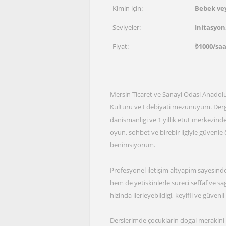
Kimin için:
Bebek vey
Seviyeler:
Initasyon
Fiyat:
₺
1000
/sa
Mersin Ticaret ve Sanayi Odasi Anadolu
Kültürü ve Edebiyati mezunuyum. Dergi ya
danismanligi ve 1 yillik etüt merkezind
oyun, sohbet ve birebir ilgiyle güvenle ö
benimsiyorum.
Profesyonel iletişim altyapim sayesinde
hem de yetiskinlerle süreci seffaf ve sa
hizinda ilerleyebildigi, keyifli ve güve
Derslerimde çocuklarin dogal merakini 