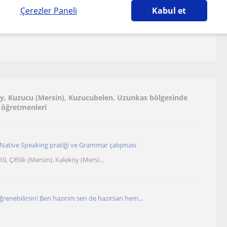
Çerezler Paneli
Kabul et
ay, Kuzucu (Mersin), Kuzucubelen, Uzunkas bölgesinde
e öğretmenleri
 Native Speaking pratiği ve Grammar çalışması
i, Çiftlik (Mersin), Kaleköy (Mersi...
öğrenebilirsin! Ben hazırım sen de hazırsan hem...