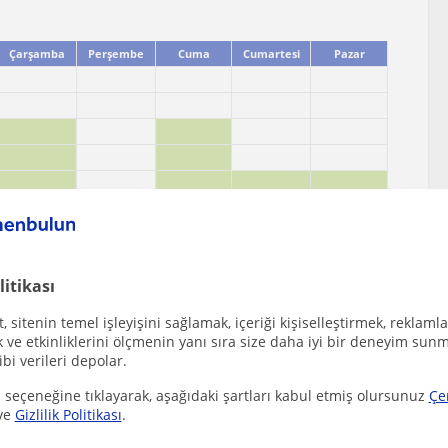
Çarşamba
Perşembe
Cuma
Cumartesi
Pazar
litikası
 sitenin temel işleyişini sağlamak, içeriği kişiselleştirmek, reklamla
ve etkinliklerini ölçmenin yanı sıra size daha iyi bir deneyim sunm
ibi verileri depolar.
 seçeneğine tıklayarak, aşağıdaki şartları kabul etmiş olursunuz
Çe
ve
Gizlilik Politikası
.