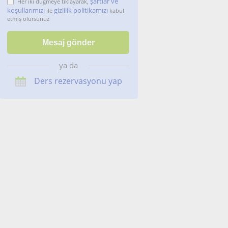
şartlar ve
Her iki düğmeye tıklayarak,
koşullarımızı
gizlilik politikamızı
ile
kabul
etmiş olursunuz
ya da
Ders rezervasyonu yap