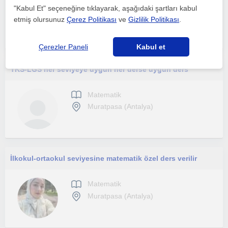
Matematik
"Kabul Et" seçeneğine tıklayarak, aşağıdaki şartları kabul
Muratpasa (Antalya), Mur...
etmiş olursunuz
Çerez Politikası
ve
Gizlilik Politikası
.
Çerezler Paneli
Kabul et
YKS-LGS her seviyeye uygun her derse uygun ders
Matematik
Muratpasa (Antalya)
İlkokul-ortaokul seviyesine matematik özel ders verilir
Matematik
Muratpasa (Antalya)