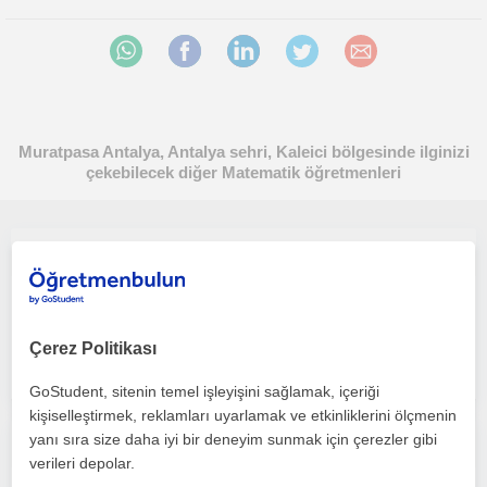
Muratpasa Antalya, Antalya sehri, Kaleici bölgesinde ilginizi
çekebilecek diğer Matematik öğretmenleri
Çevrimiçi ve Yüzyüze Matematik Dersi İlkokul, Ortaokul, Lise
Matematik
Muratpasa (Antalya), Ant...
Çerez Politikası
(
3
)
GoStudent, sitenin temel işleyişini sağlamak, içeriği
kişiselleştirmek, reklamları uyarlamak ve etkinliklerini ölçmenin
yanı sıra size daha iyi bir deneyim sunmak için çerezler gibi
20 yıllık sınıf öğretmeniyim, ilkokul tüm derslerde özel ders ile ders başarısının artmasına yardımcı olurum
verileri depolar.