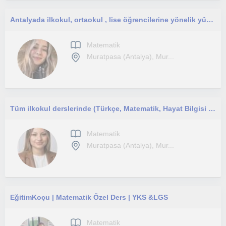
Antalyada ilkokul, ortaokul , lise öğrencilerine yönelik yüz yüze özel ders vermek istiyorum.
Matematik
Muratpasa (Antalya), Mur...
Tüm ilkokul derslerinde (Türkçe, Matematik, Hayat Bilgisi ve diğer branşlar) online eğitim verebilirim
Matematik
Muratpasa (Antalya), Mur...
EğitimKoçu | Matematik Özel Ders | YKS &LGS
Matematik