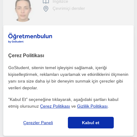
Ingilizce
Çevrimiçi dersler
İlköğretim grubunu tercih ediyorum. Oxford kaynaklarını kullanıyorum. Zoom üzerinden interaktif dersler veriyorum
Ingilizce
Çerez Politikası
Çevrimiçi dersler
GoStudent, sitenin temel işleyişini sağlamak, içeriği
kişiselleştirmek, reklamları uyarlamak ve etkinliklerini ölçmenin
yanı sıra size daha iyi bir deneyim sunmak için çerezler gibi
verileri depolar.
Dil öğrenmeye ve farklı insanlarla iletişim kurmaya ilgi duyan, sabırlı ve öğrenmeye açık biriyim.
"Kabul Et" seçeneğine tıklayarak, aşağıdaki şartları kabul
etmiş olursunuz
Çerez Politikası
ve
Gizlilik Politikası
.
Ingilizce
Çevrimiçi dersler
Çerezler Paneli
Kabul et