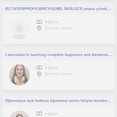
IELTS/YDS/PROFICIENCY/GENEL İNGİLİZCE amaca yönelik online etkin dersler vermekteyim.
Ingilizce
Çevrimiçi dersler
I specialize in teaching complete beginners and elementary-adult learners. Every lesson is personalized to your needs and learning styles. I can't wait to meet you!
Ingilizce
Çevrimiçi dersler
Öğrenmeye açık herkese öğretmeyi seven biriyim derslerimi c1 seviyesine kadar herkese verebilirim
Ingilizce