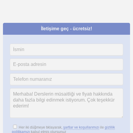
İletişime geç - ücretsiz!
Her iki düğmeye tıklayarak,
şartlar ve koşullarımızı
ile
gizlilik
politikamızı
kabul etmiş olursunuz