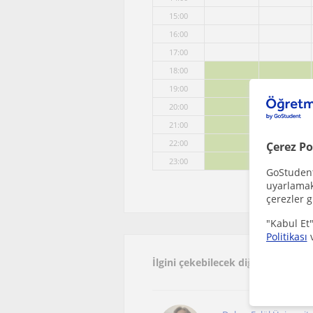
15:00
16:00
17:00
18:00
19:00
20:00
21:00
22:00
Çerez Po
23:00
GoStudent,
uyarlamak 
çerezler g
"Kabul Et"
Politikası
İlgini çekebilecek diğer online 