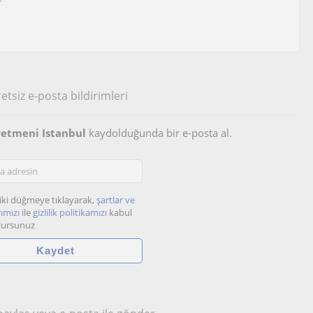
r
etsiz e-posta bildirimleri
retmeni Istanbul
kaydolduğunda bir e-posta al.
iki düğmeye tıklayarak,
şartlar ve
ımızı
ile
gizlilik politikamızı
kabul
lursunuz