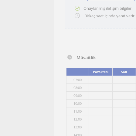
Onaylanmış iletişim bilgileri
Birkaç saat içinde yanıt verir
Müsaitlik
Pazartesi
Salı
07:00
08:00
09:00
10:00
11:00
12:00
13:00
14:00