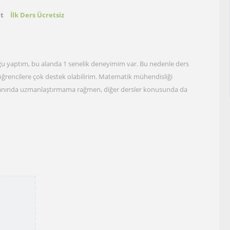
at
İlk Ders Ücretsiz
ğu yaptım, bu alanda 1 senelik deneyimim var. Bu nedenle ders
ğrencilere çok destek olabilirim. Matematik mühendisliği
lanında uzmanlaştırmama rağmen, diğer dersler konusunda da