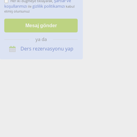
şartlar ve
Her iki düğmeye tıklayarak,
koşullarımızı
gizlilik politikamızı
ile
kabul
etmiş olursunuz
ya da
Ders rezervasyonu yap