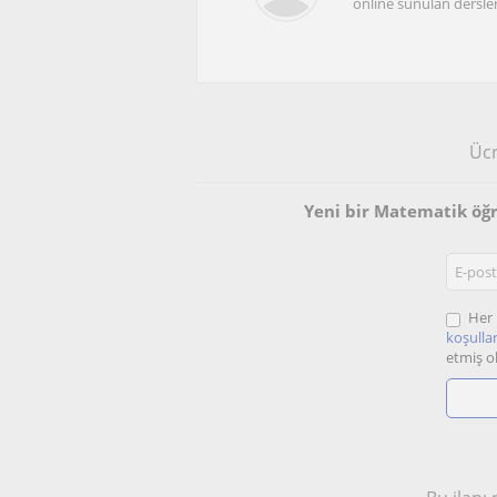
online sunulan dersle
Ücr
Yeni bir Matematik öğ
Her 
koşullar
etmiş o