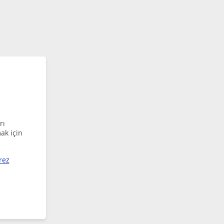
rı
ak için
rez