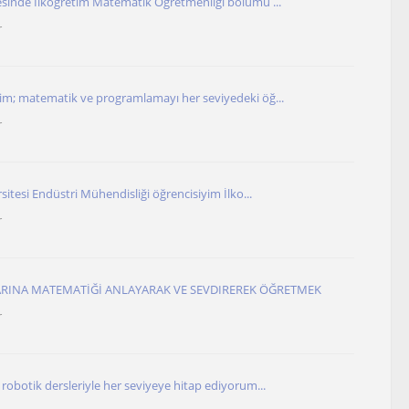
esinde İlköğretim Matematik Öğretmenliği bölümü ...
r
im; matematik ve programlamayı her seviyedeki öğ...
r
sitesi Endüstri Mühendisliği öğrencisiyim İlko...
r
ARINA MATEMATİĞİ ANLAYARAK VE SEVDIREREK ÖĞRETMEK
r
robotik dersleriyle her seviyeye hitap ediyorum...