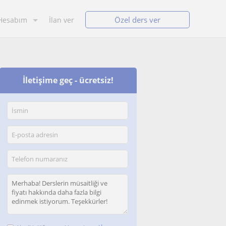
Özel ders ver
Hesabım
İlan ver
İletişime geç - ücretsiz!