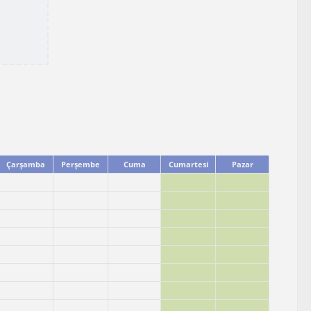
Çarşamba
Perşembe
Cuma
Cumartesi
Pazar