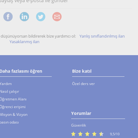
 paylaş veya e-posta ile gönder
unu düşünüyorsan bildirerek bize yardımcı ol:
Yanlış sınıflandırılmış ilan
Yasaklanmış ilan
Daha fazlasını öğren
Bize katıl
Yardım
Özel ders ver
Nasıl çalışır
Öğretmen Alanı
Öğrenci erişimi
Yorumlar
Misyon & Vizyon
basın odası
Güvenlik
9,5/10