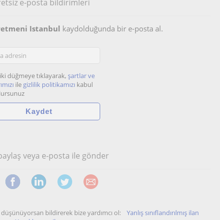
etsiz e-posta bildirimleri
retmeni Istanbul
kaydolduğunda bir e-posta al.
iki düğmeye tıklayarak,
şartlar ve
ımızı
ile
gizlilik politikamızı
kabul
lursunuz
 paylaş veya e-posta ile gönder
unu düşünüyorsan bildirerek bize yardımcı ol:
Yanlış sınıflandırılmış ilan