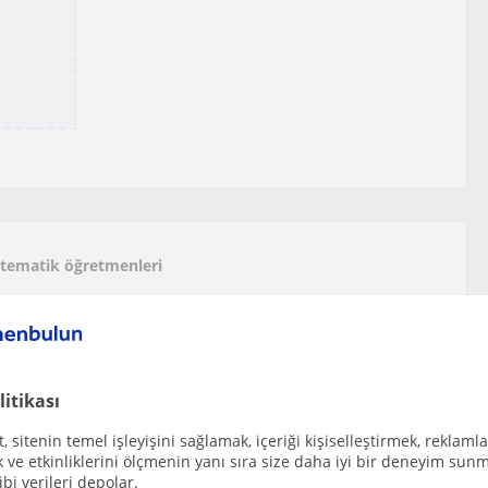
Matematik öğretmenleri
sitesi Endüstri Mühendisliği öğrencisiyim İlko...
r
litikası
 sitenin temel işleyişini sağlamak, içeriği kişiselleştirmek, reklamla
ARINA MATEMATİĞİ ANLAYARAK VE SEVDIREREK ÖĞRETMEK
ve etkinliklerini ölçmenin yanı sıra size daha iyi bir deneyim sunm
ibi verileri depolar.