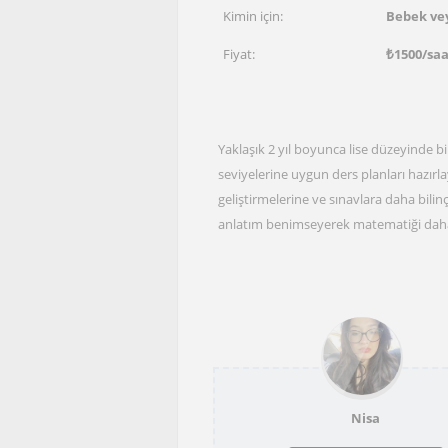
Kimin için:
Bebek vey
Fiyat:
₺
1500
/sa
Yaklaşık 2 yıl boyunca lise düzeyinde b
seviyelerine uygun ders planları hazır
geliştirmelerine ve sınavlara daha bilin
anlatım benimseyerek matematiği daha 
Nisa