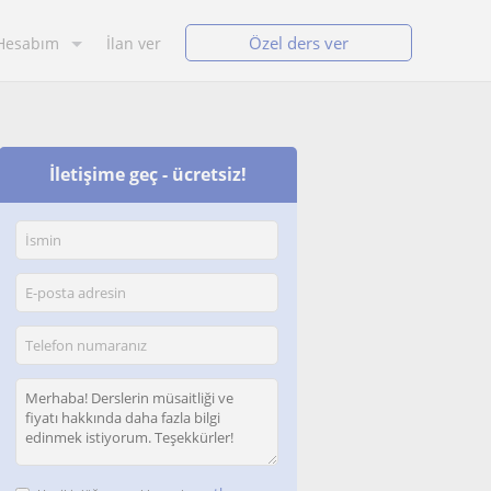
Özel ders ver
Hesabım
İlan ver
İletişime geç - ücretsiz!