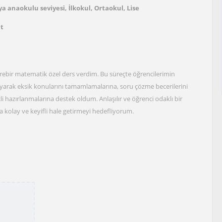
a anaokulu seviyesi, İlkokul, Ortaokul, Lise
at
irebir matematik özel ders verdim. Bu süreçte öğrencilerimin
layarak eksik konularını tamamlamalarına, soru çözme becerilerini
çli hazırlanmalarına destek oldum. Anlaşılır ve öğrenci odaklı bir
kolay ve keyifli hale getirmeyi hedefliyorum.