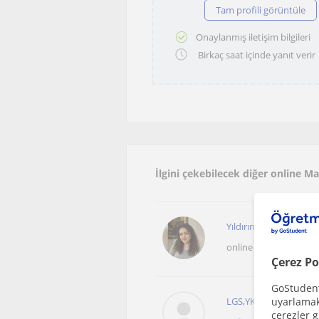
Tam profili görüntüle
Onaylanmış iletişim bilgileri
Birkaç saat içinde yanıt verir
İlgini çekebilecek diğer online 
Yıldırım Beyazıt Üniver
online sunulan dersle
Çerez Po
GoStudent,
LGS,YKS,KPSS ADAYL
uyarlamak 
çerezler g