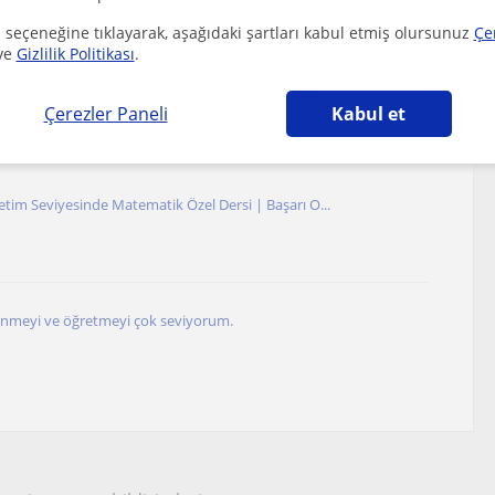
r
 seçeneğine tıklayarak, aşağıdaki şartları kabul etmiş olursunuz
Çe
ve
Gizlilik Politikası
.
robotik dersleriyle her seviyeye hitap ediyorum...
Çerezler Paneli
Kabul et
r
etim Seviyesinde Matematik Özel Dersi | Başarı O...
renmeyi ve öğretmeyi çok seviyorum.