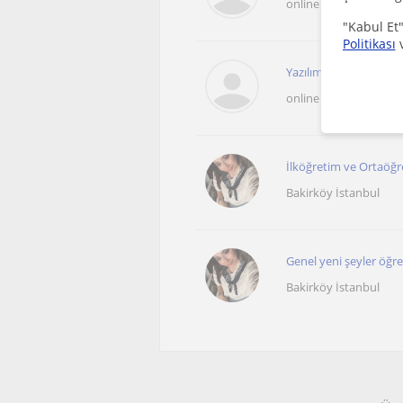
online sunulan dersle
"Kabul Et"
Politikası
Yazılım, matematik ve 
online sunulan dersle
İlköğretim ve Ortaöğr
Bakirköy İstanbul
Genel yeni şeyler öğ
Bakirköy İstanbul