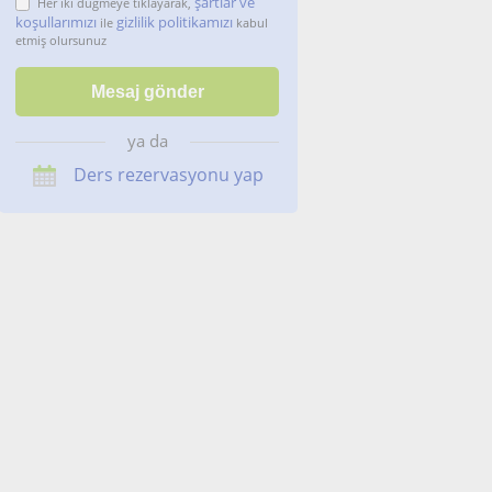
şartlar ve
Her iki düğmeye tıklayarak,
koşullarımızı
gizlilik politikamızı
ile
kabul
etmiş olursunuz
ya da
Ders rezervasyonu yap