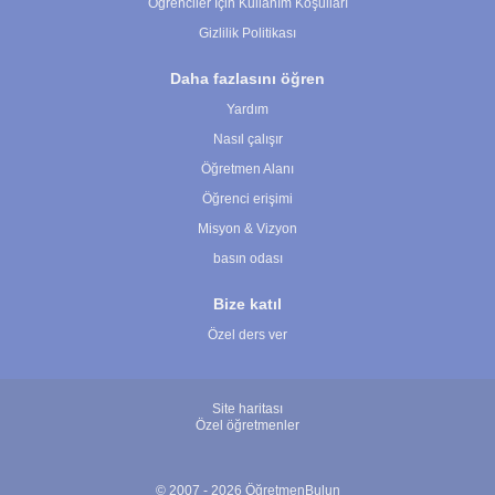
Öğrenciler İçin Kullanım Koşulları
Gizlilik Politikası
Daha fazlasını öğren
Yardım
Nasıl çalışır
Öğretmen Alanı
Öğrenci erişimi
Misyon & Vizyon
basın odası
Bize katıl
Özel ders ver
Site haritası
Özel öğretmenler
© 2007 - 2026 ÖğretmenBulun