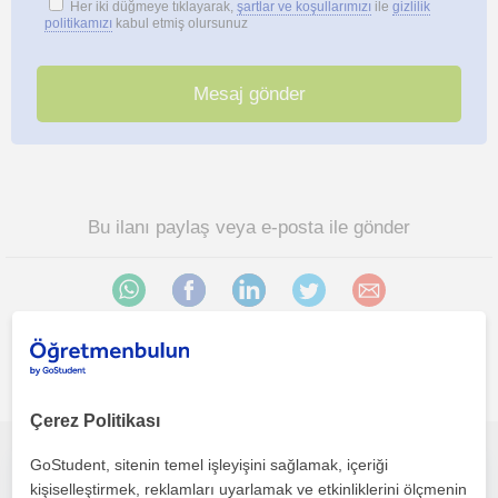
Her iki düğmeye tıklayarak,
şartlar ve koşullarımızı
ile
gizlilik
politikamızı
kabul etmiş olursunuz
Bu ilanı paylaş veya e-posta ile gönder
İlgini çekebilecek diğer online Sosyoloji öğretmenleri
Çerez Politikası
GoStudent, sitenin temel işleyişini sağlamak, içeriği
Anlatmayı ve öğretmeyi severim. Lise, Üniversite öğrencilerine yönelik.
kişiselleştirmek, reklamları uyarlamak ve etkinliklerini ölçmenin