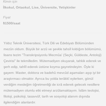
Kimin için
İlkokul, Ortaokul, Lise, Üniversite, Yetişkinler
Fiyat
₺
1500
/saat
Yıldız Teknik Üniversitesi, Türk Dili ve Edebiyatı Bölümünden
mezûn oldum. Büyük bir arzû ve şevkle tahsîl kıldığım bölümümü,
lisans tezim "Transkripsiyonlu Mecmûa' (Seçki, Güldeste, Antoloji)
Çevirisi" ile tekmilledim. Mütemadiyen okuyarak, tahkik ederek ve
şerh edip, tahlîl ederek üstüne koyma gayretindeyim. Öyle ki
gayem: Master, doktora ve badehû mevcûd aşamaları aşıp iyi bir
araştırmacı olmaktır. Ayrıca bu yolda terâkkî eylerken, gönül
verdiğim mesleğim öğretmenliği de icrâ ederek gelecek nesillere
mütemadiyen olumlu etki etmeyi arzûlamaktayım. İslâm teolojisi,
filoloji, psikoloji, tasavvûf, tarih ve sosyoloji alanım dışında
ilgilendiğim alanlardır.