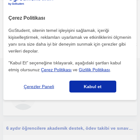
Çerez Politikası
GoStudent, sitenin temel işleyişini sağlamak, içeriği
kişiselleştirmek, reklamları uyarlamak ve etkinliklerini ölçmenin
Üsküdar, Atasehir, Besiktas, Kadiköy (Istanbul), Kandilli
yanı sıra size daha iyi bir deneyim sunmak için çerezler gibi
(Istanbul), Umraniye (Istanbul) bölgesinde ilginizi çekebilecek
diğer Takviye öğretmenleri
verileri depolar.
"Kabul Et" seçeneğine tıklayarak, aşağıdaki şartları kabul
etmiş olursunuz
Çerez Politikası
ve
Gizlilik Politikası
.
Çocukları seven , hoşgörülü , anlayışlı ve empati becerisi yüksek biriyim . Derslerim okul öncesi öğrencilere yönelik.
Çerezler Paneli
Kabul et
Takviye
İstanbul
6 aydır öğrencilere akademik destek, ödev takibi ve sınav danışmanlığı sunan psikolojik danışmanım