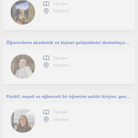
Takviye
İstanbul
Öğrencilerin akademik ve kişisel gelişimlerini destekleyen bir eğitimciyim.
Takviye
İstanbul
Pozitif, neşeli ve eğlenceli bir öğrenim sahibi biriyim. gencler ve çocuklarla ilgilenebilirim.
Takviye
İstanbul