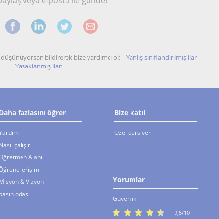
 paylaş veya e-posta ile gönder
unu düşünüyorsan bildirerek bize yardımcı ol:
Yanlış sınıflandırılmış ilan
Yasaklanmış ilan
Daha fazlasını öğren
Bize katıl
Yardım
Özel ders ver
Nasıl çalışır
Öğretmen Alanı
Öğrenci erişimi
Yorumlar
Misyon & Vizyon
basın odası
Güvenlik
9,5/10