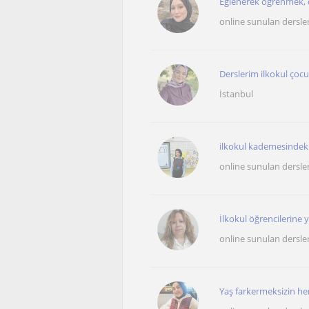
Eğlenerek öğrenmek, ö
online sunulan dersle
Derslerim ilkokul çocu
İstanbul
ilkokul kademesindeki(
online sunulan dersle
İlkokul öğrencilerine 
online sunulan dersle
Yaş farkermeksizin her