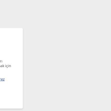
rı
ak için
rez