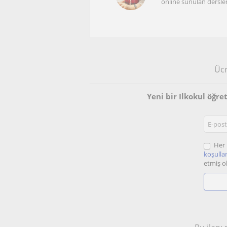
online sunulan dersle
Ücr
Yeni bir Ilkokul öğr
Her 
koşullar
etmiş o