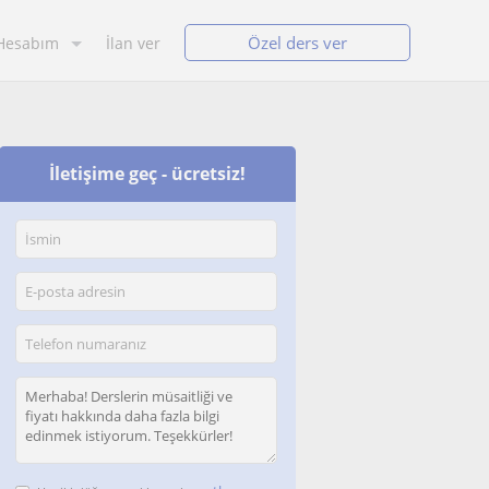
Özel ders ver
Hesabım
İlan ver
İletişime geç - ücretsiz!