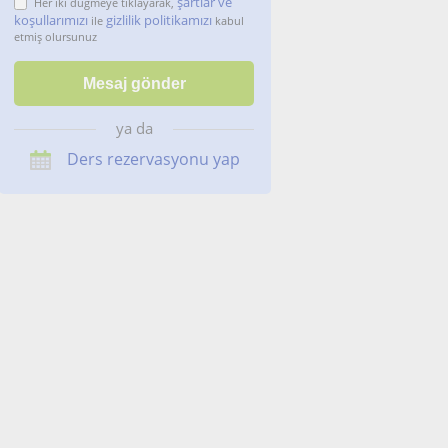
şartlar ve
Her iki düğmeye tıklayarak,
koşullarımızı
gizlilik politikamızı
ile
kabul
etmiş olursunuz
ya da
Ders rezervasyonu yap