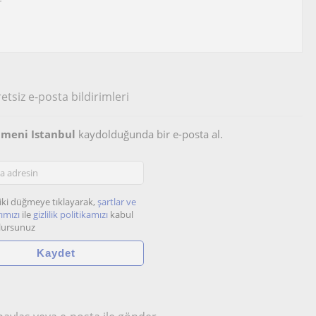
r
etsiz e-posta bildirimleri
etmeni Istanbul
kaydolduğunda bir e-posta al.
iki düğmeye tıklayarak,
şartlar ve
ımızı
ile
gizlilik politikamızı
kabul
lursunuz