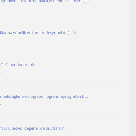
ğrenilenleri unutmamak için benimle iletişime ge...
r
klarına yönelik ve tam profesyonel değildir.
1-4) her ders verilir
r
yönelik eğlenerek öğreten, öğrenmeyi öğreten bi...
r
 türlü tecvid, değerler dersi...Mardin