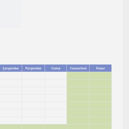
Çarşamba
Perşembe
Cuma
Cumartesi
Pazar