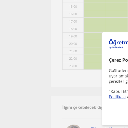
15:00
16:00
17:00
18:00
19:00
20:00
21:00
22:00
Çerez Po
23:00
GoStudent,
uyarlamak 
çerezler g
"Kabul Et"
Politikası
İlgini çekebilecek diğer online I