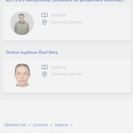
IELTS 8.0 seviyesinde, çocuklara ve yetişkinlere çevrimiçi özel İngilizce dersleri sunan, öğrenci odaklı ve sabırlı öğretmen.
Ingilizce
Çevrimiçi dersler
Online İngilizce Özel Ders
Ingilizce
Çevrimiçi dersler
Öğretmen bul
Çevrimiçi
Ingilizce