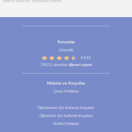
Want to have fun , enjoyable English...
Yorumlar
Güvenlik
9,5/10
790211
yorumlar
öğrenci sayısı
Hüküm ve Koşullar
Çerez Politikası
Çerez Ayarları
Öğretmenler İçin Kullanım Koşulları
Öğrenciler İçin Kullanım Koşulları
Gizlilik Politikası