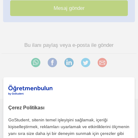
Bu ilanı paylaş veya e-posta ile gönder
İlgini çekebilecek diğer online Ingilizce öğretmenleri
Çerez Politikası
B2 C1 seviye bilgim var ilköğretim öğrencilerine yöneliktir.
GoStudent, sitenin temel işleyişini sağlamak, içeriği
kişiselleştirmek, reklamları uyarlamak ve etkinliklerini ölçmenin
Ingilizce
yanı sıra size daha iyi bir deneyim sunmak için çerezler gibi
Çevrimiçi dersler