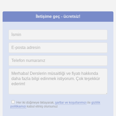
İletişime geç - ücretsiz!
Her iki düğmeye tıklayarak,
şartlar ve koşullarımızı
ile
gizlilik
politikamızı
kabul etmiş olursunuz