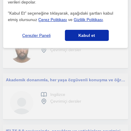
verileri depolar.
"Kabul Et" seçeneğine tıklayarak, aşağıdaki şartları kabul
etmiş olursunuz
Çerez Politikası
ve
Gizlilik Politikası
.
I have 8 years of experience teaching IELTS, TOEFL, PTE, Pearsons, and many university proficiency exams.
Çerezler Paneli
Kabul et
Ingilizce
Çevrimiçi dersler
Akademik donanımla, her yaşa özgüvenli konuşma ve öğrenme
Ingilizce
Çevrimiçi dersler