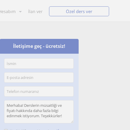
Özel ders ver
Hesabım
İlan ver
İletişime geç - ücretsiz!