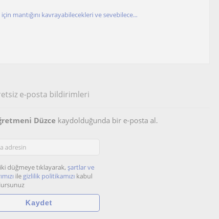
için mantığını kavrayabilecekleri ve sevebilece...
etsiz e-posta bildirimleri
ğretmeni Düzce
kaydolduğunda bir e-posta al.
iki düğmeye tıklayarak,
şartlar ve
ımızı
ile
gizlilik politikamızı
kabul
lursunuz