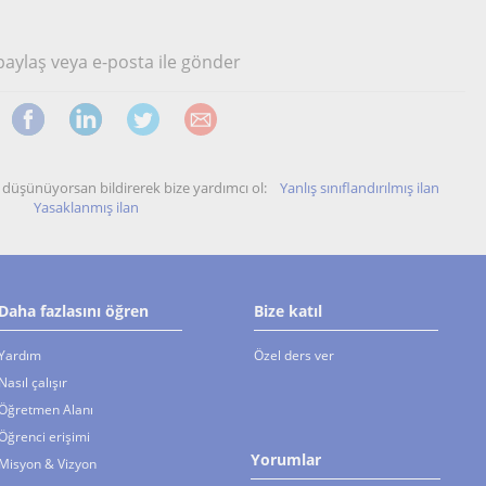
 paylaş veya e-posta ile gönder
unu düşünüyorsan bildirerek bize yardımcı ol:
Yanlış sınıflandırılmış ilan
Yasaklanmış ilan
Daha fazlasını öğren
Bize katıl
Yardım
Özel ders ver
Nasıl çalışır
Öğretmen Alanı
Öğrenci erişimi
Yorumlar
Misyon & Vizyon