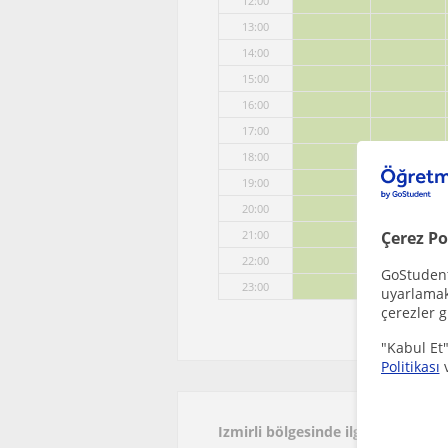
12:00
13:00
14:00
15:00
16:00
17:00
18:00
19:00
20:00
21:00
Çerez Po
22:00
GoStudent,
23:00
uyarlamak 
çerezler g
"Kabul Et"
Politikası
Izmirli bölgesinde ilginizi çekeb