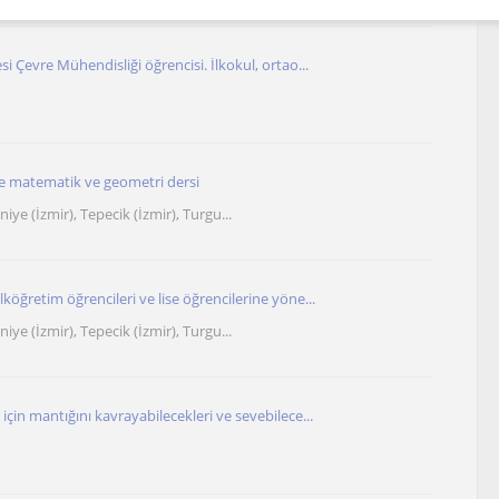
si Çevre Mühendisliği öğrencisi. İlkokul, ortao...
e matematik ve geometri dersi
niye (İzmir), Tepecik (İzmir), Turgu...
köğretim öğrencileri ve lise öğrencilerine yöne...
niye (İzmir), Tepecik (İzmir), Turgu...
için mantığını kavrayabilecekleri ve sevebilece...