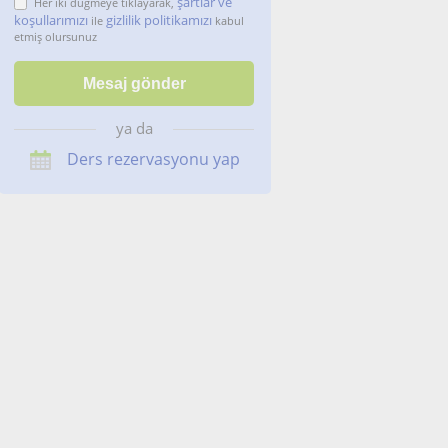
şartlar ve
Her iki düğmeye tıklayarak,
koşullarımızı
gizlilik politikamızı
ile
kabul
etmiş olursunuz
ya da
Ders rezervasyonu yap