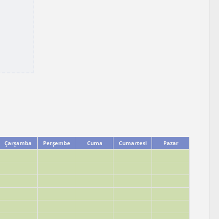
Çarşamba
Perşembe
Cuma
Cumartesi
Pazar