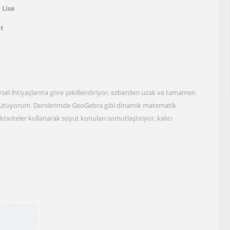
 Lise
at
ysel ihtiyaçlarına göre şekillendiriyor, ezberden uzak ve tamamen
ürütüyorum. Derslerimde GeoGebra gibi dinamik matematik
 aktiviteler kullanarak soyut konuları somutlaştırıyor, kalıcı