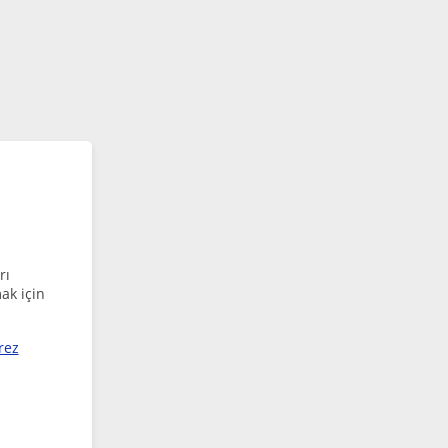
rı
ak için
rez