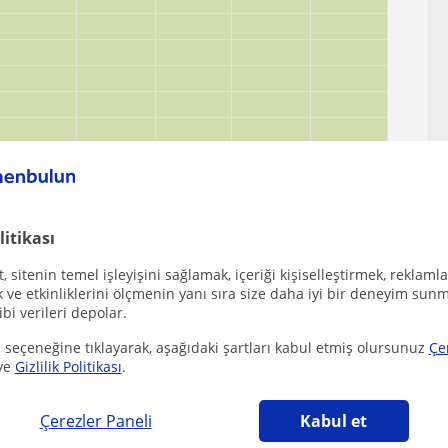
litikası
 sitenin temel işleyişini sağlamak, içeriği kişiselleştirmek, reklamla
ve etkinliklerini ölçmenin yanı sıra size daha iyi bir deneyim sunm
ibi verileri depolar.
 seçeneğine tıklayarak, aşağıdaki şartları kabul etmiş olursunuz
Çe
ve
Gizlilik Politikası
.
Çerezler Paneli
Kabul et
ilecek diğer Matematik öğretmenleri