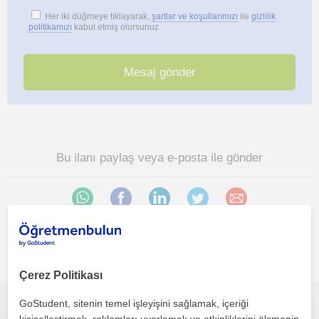
Her iki düğmeye tıklayarak,
şartlar ve koşullarımızı
ile
gizlilik
politikamızı
kabul etmiş olursunuz
Bu ilanı paylaş veya e-posta ile gönder
İlgini çekebilecek diğer online Web Tasarim öğretmenleri
Çerez Politikası
GoStudent, sitenin temel işleyişini sağlamak, içeriği
Web Tasarım Öğrenmek İsteyenlere Uygulamalı Ders