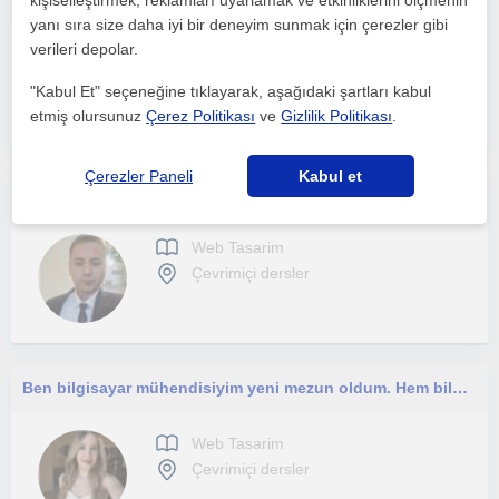
kişiselleştirmek, reklamları uyarlamak ve etkinliklerini ölçmenin
yanı sıra size daha iyi bir deneyim sunmak için çerezler gibi
verileri depolar.
Web Tasarim
Çevrimiçi dersler
"Kabul Et" seçeneğine tıklayarak, aşağıdaki şartları kabul
etmiş olursunuz
Çerez Politikası
ve
Gizlilik Politikası
.
Çerezler Paneli
Kabul et
Sıfırdan web tasarımı bilgisayar programcılığını ve bilgisayar parçalarını takmayı kurmayı öğrenmek isteyen kişiler için uygundur.
Web Tasarim
Çevrimiçi dersler
Ben bilgisayar mühendisiyim yeni mezun oldum. Hem bilgisayar alanında hem de matematik alanında yardımcı olabilirim.
Web Tasarim
Çevrimiçi dersler