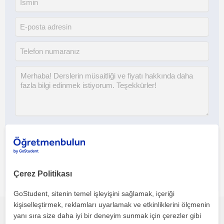
Her iki düğmeye tıklayarak,
şartlar ve koşullarımızı
ile
gizlilik
politikamızı
kabul etmiş olursunuz
Çerez Politikası
GoStudent, sitenin temel işleyişini sağlamak, içeriği
kişiselleştirmek, reklamları uyarlamak ve etkinliklerini ölçmenin
yanı sıra size daha iyi bir deneyim sunmak için çerezler gibi
Bu profili paylaş veya e-posta ile gönder