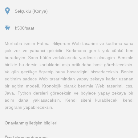
Selçuklu (Konya)
₺500/saat
Merhaba ismim Fatma. Biliyorum Web tasarimi ve kodlama sana
çok zor ve yabanci gelebilir. Korkmana gerek yok çünkü ben
buradayim. Sana bütün zorluklarinda yardimci olacagim. Benimle
birlikte bu dersin zorluklarini asip artik daha basit görebileceksin.
Ve gün geçtikçe ögrenip bunu basardigini hissedeceksin. Benim
egitimim sadece Web tasarimindan yapay zekaya kadar uzanan
bir egitim modeli. Kronolojik olarak benimle Web tasarimi, css,
Java, Python dersleri göreceksin ve böylece yapay zekaya bir
adim daha yaklasacaksin. Kendi siteni kurabilecek, kendi
programi yapabileceksin.
Onaylanmış iletişim bilgileri
Özel ders veriyorum: