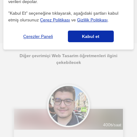
verileri depolar.
"Kabul Et" seçeneğine tıklayarak, aşağıdaki şartları kabul
etmiş olursunuz
Çerez Politikası
ve
Gizlilik Politikası
.
Hata bildir
Çerezler Paneli
Kabul et
Diğer çevrimiçi Web Tasarim öğretmenleri ilgini
çekebilecek
400
₺/saat