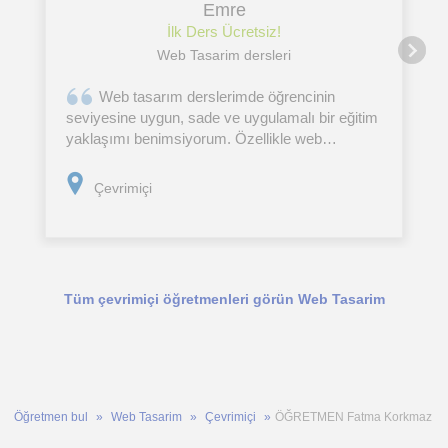
Emre
İlk Ders Ücretsiz!
Web Tasarim dersleri
Web tasarım derslerimde öğrencinin
seviyesine uygun, sade ve uygulamalı bir eğitim
yaklaşımı benimsiyorum. Özellikle web
tasarıma yeni başlayan öğrencilerle HTML ve
CSS temellerinden başlayarak kendi web
Çevrimiçi
sayfalarını oluşturmayı
Tüm çevrimiçi öğretmenleri görün Web Tasarim
Öğretmen bul
Web Tasarim
Çevrimiçi
ÖĞRETMEN Fatma Korkmaz