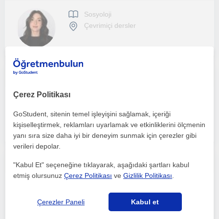
Sosyoloji
Çevrimiçi dersler
Derslerim sosyal bilimlere ilgililere yönelik derslerde özellikle yazım aşamasında yardımcı olabilirim
Çerez Politikası
Sosyoloji
Çevrimiçi dersler
GoStudent, sitenin temel işleyişini sağlamak, içeriği
kişiselleştirmek, reklamları uyarlamak ve etkinliklerini ölçmenin
yanı sıra size daha iyi bir deneyim sunmak için çerezler gibi
verileri depolar.
Ev ödevlerinde yardım ve konu tekrarları yaparken akademik motivasyon içinde yardımcı olmak isterim.
"Kabul Et" seçeneğine tıklayarak, aşağıdaki şartları kabul
etmiş olursunuz
Çerez Politikası
ve
Gizlilik Politikası
.
Sosyoloji
Çevrimiçi dersler
Çerezler Paneli
Kabul et