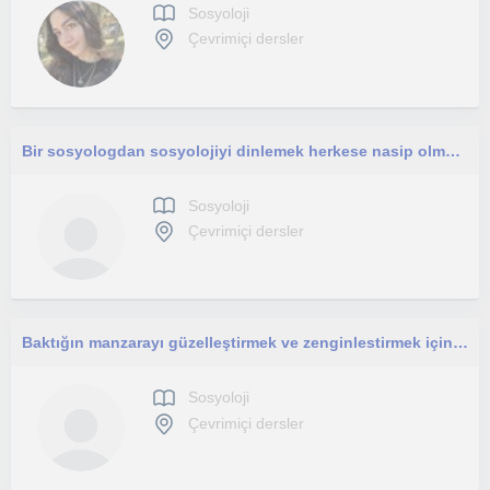
Sosyoloji
Çevrimiçi dersler
Bir sosyologdan sosyolojiyi dinlemek herkese nasip olmazdı sanırım
Sosyoloji
Çevrimiçi dersler
Baktığın manzarayı güzelleştirmek ve zenginlestirmek için sosyoloji bilimini kolay yoldan öğrenebilirsin.
Sosyoloji
Çevrimiçi dersler