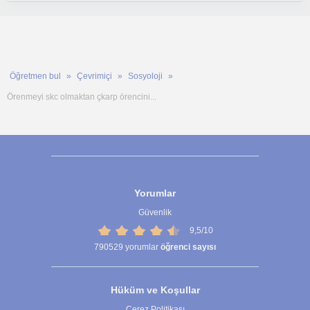
Öğretmen bul
Çevrimiçi
Sosyoloji
Örenmeyi skc olmaktan çkarp örencini...
Yorumlar
Güvenlik
9,5/10
790529
yorumlar
öğrenci sayısı
Hüküm ve Koşullar
Çerez Politikası