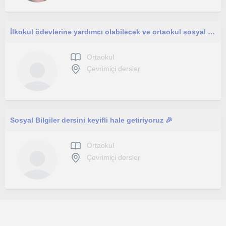
İlkokul ödevlerine yardımcı olabilecek ve ortaokul sosyal bilgiler dersine destek olabilecek yetkinliğe sahibim.
Ortaokul
Çevrimiçi dersler
Sosyal Bilgiler dersini keyifli hale getiriyoruz 🎉
Ortaokul
Çevrimiçi dersler