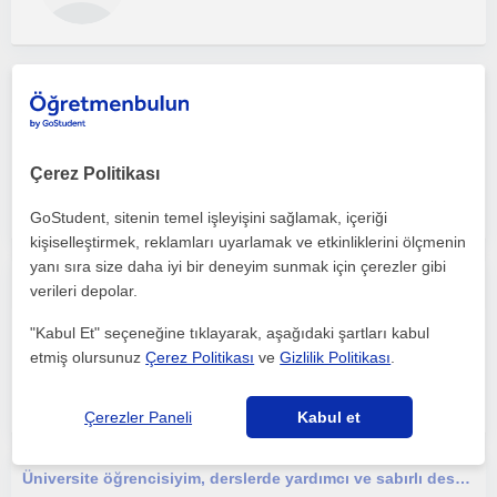
Ortaokul öğrencilerine her türlü rehberliği ve desteki sağlayabilirim.
Ortaokul
Çevrimiçi dersler
Çerez Politikası
GoStudent, sitenin temel işleyişini sağlamak, içeriği
kişiselleştirmek, reklamları uyarlamak ve etkinliklerini ölçmenin
yanı sıra size daha iyi bir deneyim sunmak için çerezler gibi
Yabancılara Türkçe öğretiminde kendimi geliştirmek istiyorum. Ayrıca İngilizcemi geliştirmek istiyorum.
verileri depolar.
"Kabul Et" seçeneğine tıklayarak, aşağıdaki şartları kabul
Ortaokul
etmiş olursunuz
Çerez Politikası
ve
Gizlilik Politikası
.
Çevrimiçi dersler
Çerezler Paneli
Kabul et
Üniversite öğrencisiyim, derslerde yardımcı ve sabırlı destekçiyim