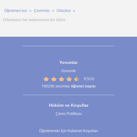
Öğretmen bul
Çevrimiçi
Ortaokul
Ortaokulun her kademesine fen biliml...
Yorumlar
Güvenlik
9,5/10
790206
yorumlar
öğrenci sayısı
Hüküm ve Koşullar
Çerez Politikası
Çerez Ayarları
Öğretmenler İçin Kullanım Koşulları