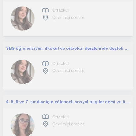
Ortaokul
Çevrimiçi dersler
YBS öğrencisiyim. ilkokul ve ortaokul derslerinde destek veriyorum.
Ortaokul
Çevrimiçi dersler
4, 5, 6 ve 7. sınıflar için eğlenceli sosyal bilgiler dersi ve ödevleri için yardımcı olmaktan mutluluk duyarım
Ortaokul
Çevrimiçi dersler