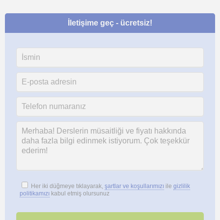
İletişime geç - ücretsiz!
Her iki düğmeye tıklayarak,
şartlar ve koşullarımızı
ile
gizlilik
politikamızı
kabul etmiş olursunuz