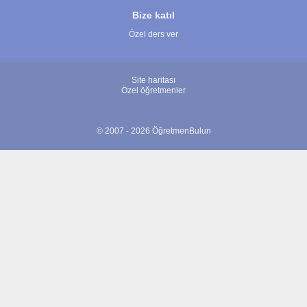
Bize katıl
Özel ders ver
Site haritası
Özel öğretmenler
© 2007 - 2026 ÖğretmenBulun