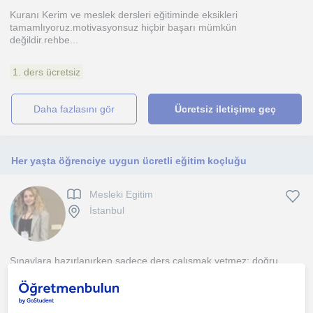
Kuranı Kerim ve meslek dersleri eğitiminde eksikleri
tamamlıyoruz.motivasyonsuz hiçbir başarı mümkün
değildir.rehbe...
1. ders ücretsiz
daha fazlasını gör
Ücretsiz iletişime geç
Her yaşta öğrenciye uygun ücretli eğitim koçluğu
Mesleki Egitim
İstanbul
Sınavlara hazırlanırken sadece ders çalışmak yetmez; doğru
yöntem, etkili zaman yönetimi, motivasyon ve psikolojik ...
1. ders ücretsiz