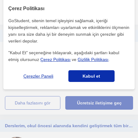
Çerez Politikası
daha fazlasını gör
Ücretsiz iletişime geç
GoStudent, sitenin temel işleyişini sağlamak, içeriği
kişiselleştirmek, reklamları uyarlamak ve etkinliklerini ölçmenin
yanı sıra size daha iyi bir deneyim sunmak için çerezler gibi
Mesleki beceriler olarak sizlere yardımcı olmak için buradayım.
verileri depolar.
Mesleki Egitim
"Kabul Et" seçeneğine tıklayarak, aşağıdaki şartları kabul
Çevrimiçi dersler
etmiş olursunuz
Çerez Politikası
ve
Gizlilik Politikası
.
Çerezler Paneli
Kabul et
Özel sektör, lojistik, satın alma ve depo yönetimi ayrıca muhasebe
konularında sizlere yardımcı olmak. Bu konularda...
daha fazlasını gör
Ücretsiz iletişime geç
Derslerim, okul öncesi alanında kendini geliştirmek tüm bireyler için.