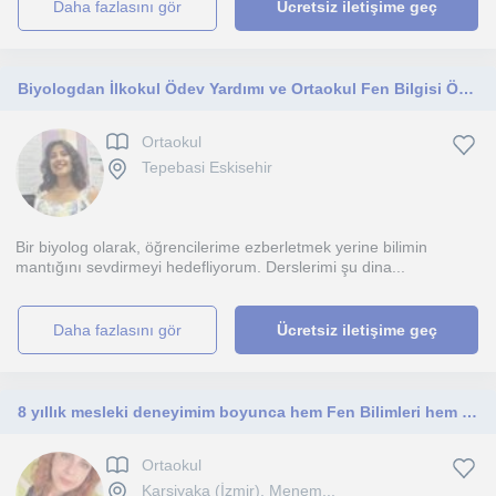
daha fazlasını gör
Ücretsiz iletişime geç
Biyologdan İlkokul Ödev Yardımı ve Ortaokul Fen Bilgisi Özel Dersi
Ortaokul
Tepebasi Eskisehir
Bir biyolog olarak, öğrencilerime ezberletmek yerine bilimin
mantığını sevdirmeyi hedefliyorum. Derslerimi şu dina...
daha fazlasını gör
Ücretsiz iletişime geç
8 yıllık mesleki deneyimim boyunca hem Fen Bilimleri hem Özel Eğitim alanında dinamik ve kapsayıcı bir kariyer inşa ettim.
Ortaokul
Karsiyaka (İzmir), Menem...