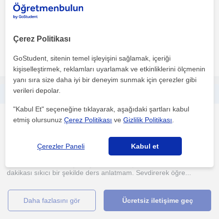
Türkçe Öğretmenliği mezunuyum. Türkçe eğitimi alanında yüksek
lisans eğitimime devam ediyorum. Yüz yüze ve birebir ...
Çerez Politikası
daha fazlasını gör
Ücretsiz iletişime geç
GoStudent, sitenin temel işleyişini sağlamak, içeriği
kişiselleştirmek, reklamları uyarlamak ve etkinliklerini ölçmenin
yanı sıra size daha iyi bir deneyim sunmak için çerezler gibi
verileri depolar.
6,7,8.SINIFLAR İÇİN TÜRKÇE ÖZEL DERS. LGS DE ÖNE ÇIKMAK İSTİYORSAN HEMEN BENİMLE İLETİŞİME GEÇMELİSİN!
"Kabul Et" seçeneğine tıklayarak, aşağıdaki şartları kabul
Ortaokul
etmiş olursunuz
Çerez Politikası
ve
Gizlilik Politikası
.
Çevrimiçi dersler
(
2
)
Çerezler Paneli
Kabul et
Özel derslerimde iletişime çok önem veriyorum. Dersin 40
dakikası sıkıcı bir şekilde ders anlatmam. Sevdirerek öğre...
daha fazlasını gör
Ücretsiz iletişime geç