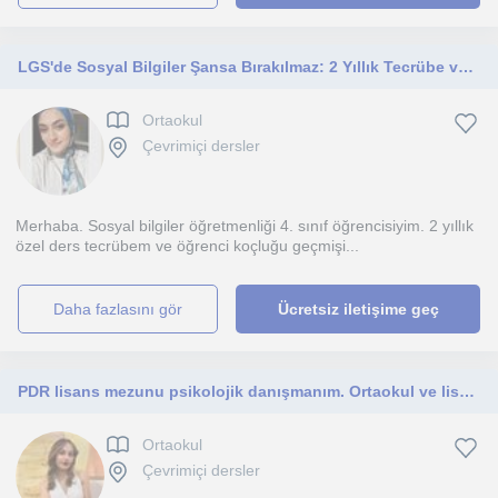
LGS'de Sosyal Bilgiler Şansa Bırakılmaz: 2 Yıllık Tecrübe ve Öğrenci Koçluğu Desteğiyle Başarıya!
Ortaokul
Çevrimiçi dersler
Merhaba. Sosyal bilgiler öğretmenliği 4. sınıf öğrencisiyim. 2 yıllık
özel ders tecrübem ve öğrenci koçluğu geçmişi...
daha fazlasını gör
Ücretsiz iletişime geç
PDR lisans mezunu psikolojik danışmanım. Ortaokul ve lise öğrencilerine yönelik profesyonel, çevrimiçi eğitim koçluğu sunuyorum.
Ortaokul
Çevrimiçi dersler