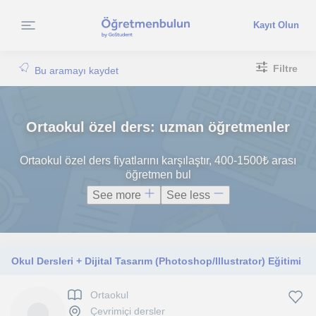
Kayıt Olun
Filtre
Bu aramayı kaydet
Ortaokul özel ders: uzman öğretmenler
Ortaokul özel ders fiyatlarını karşılaştır, 400-1500₺ arası
öğretmen bul
See more
See less
Okul Dersleri + Dijital Tasarım (Photoshop/Illustrator) Eğitimi
Ortaokul
Çevrimiçi dersler