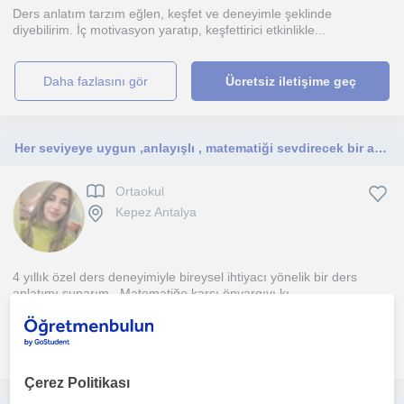
Ders anlatım tarzım eğlen, keşfet ve deneyimle şeklinde
diyebilirim. İç motivasyon yaratıp, keşfettirici etkinlikle...
daha fazlasını gör
Ücretsiz iletişime geç
Her seviyeye uygun ,anlayışlı , matematiği sevdirecek bir anlatım
Ortaokul
Kepez Antalya
4 yıllık özel ders deneyimiyle bireysel ihtiyacı yönelik bir ders
anlatımı sunarım . Matematiğe karşı önyargıyı kı...
daha fazlasını gör
Ücretsiz iletişime geç
Çerez Politikası