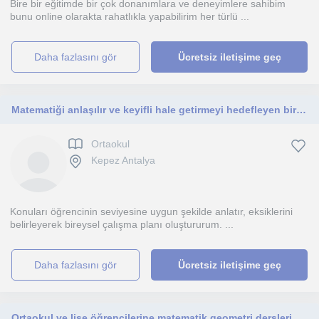
Bire bir eğitimde bir çok donanımlara ve deneyimlere sahibim
bunu online olarakta rahatlıkla yapabilirim her türlü ...
daha fazlasını gör
Ücretsiz iletişime geç
Matematiği anlaşılır ve keyifli hale getirmeyi hedefleyen bir matematik öğretmenliği öğrencisiyim. İlkokul, ortaokul ve lise öğren
Ortaokul
Kepez Antalya
Konuları öğrencinin seviyesine uygun şekilde anlatır, eksiklerini
belirleyerek bireysel çalışma planı oluştururum. ...
daha fazlasını gör
Ücretsiz iletişime geç
Ortaokul ve lise öğrencilerine matematik geometri dersleri