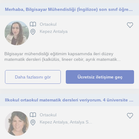
Merhaba, Bilgisayar Mühendisliği (İngilizce) son sınıf öğrencisiyim. Matematiği anlaşılır ve sade bir şekilde anlatmayı seviyorum.
Ortaokul
Kepez Antalya
Bilgisayar mühendisliği eğitimim kapsamında ileri düzey
matematik dersleri (kalkülüs, lineer cebir, ayrık matematik...
daha fazlasını gör
Ücretsiz iletişime geç
Ilkokul ortaokul matematik dersleri veriyorum. 4 üniversite mezunu bir avukatım
Ortaokul
Kepez Antalya, Antalya S...