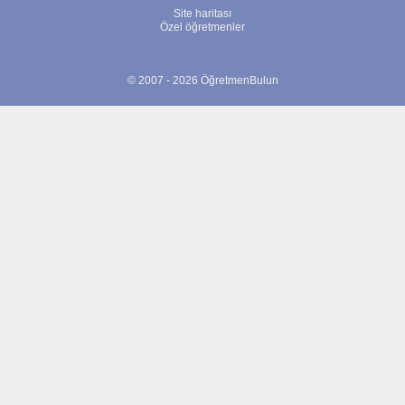
Site haritası
Özel öğretmenler
© 2007 - 2026 ÖğretmenBulun