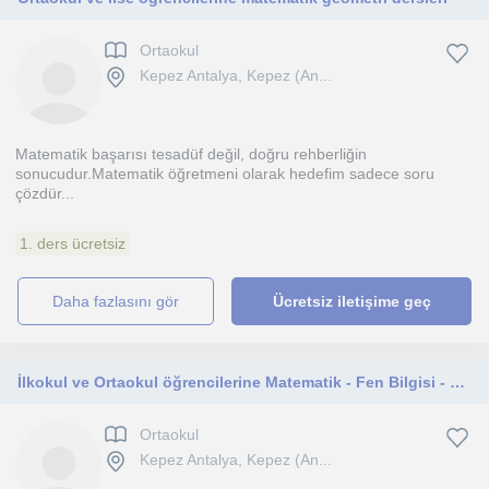
Ortaokul
Kepez Antalya, Kepez (An...
Matematik başarısı tesadüf değil, doğru rehberliğin
sonucudur.Matematik öğretmeni olarak hedefim sadece soru
çözdür...
1. ders ücretsiz
daha fazlasını gör
Ücretsiz iletişime geç
İlkokul ve Ortaokul öğrencilerine Matematik - Fen Bilgisi - Türkçe dersleri verilir. 8. Sınıf öğrencilerine LGS koçluğu yapılır
Ortaokul
Kepez Antalya, Kepez (An...