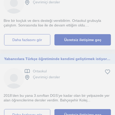
Çevrimiçi dersler
Bire bir koçluk ve ders desteği verebilirim. Ortaokul grubuyla
çalıştım. Sonrasında lise ile de devam ettiğim oldu....
daha fazlasını gör
Ücretsiz iletişime geç
Yabancılara Türkçe öğretiminde kendimi geliştirmek istiyorum. Ayrıca İngilizcemi geliştirmek istiyorum.
Ortaokul
Çevrimiçi dersler
2018’den bu yana 3.sınıftan DGS’ye kadar olan bir yelpazede yer
alan öğrencilerime dersler verdim. Bahçeşehir Kolej...
daha fazlasını gör
Ücretsiz iletişime geç