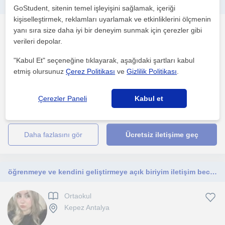
ilkokul ve ortaokul öğrencilerine yönelik gelişimlerine uygun eğlenceli ve öğretici dersler veriyorum.
GoStudent, sitenin temel işleyişini sağlamak, içeriği
kişiselleştirmek, reklamları uyarlamak ve etkinliklerini ölçmenin
Ortaokul
yanı sıra size daha iyi bir deneyim sunmak için çerezler gibi
Kepez Antalya
verileri depolar.
"Kabul Et" seçeneğine tıklayarak, aşağıdaki şartları kabul
etmiş olursunuz
Çerez Politikası
ve
Gizlilik Politikası
.
Derslerimde öğrencilerimin her konuyu anlaması için konuları
somutlaştırarak anlatıyorum. öğretici etkinlikler ve o...
Çerezler Paneli
Kabul et
1. ders ücretsiz
daha fazlasını gör
Ücretsiz iletişime geç
öğrenmeye ve kendini geliştirmeye açık biriyim iletişim becerim yüksek
Ortaokul
Kepez Antalya