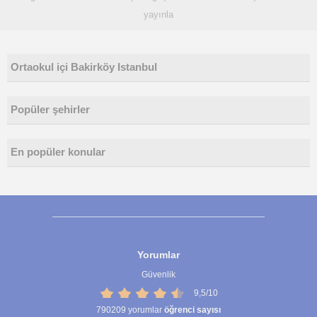
yayınla
Ortaokul içi Bakirköy Istanbul
Popüler şehirler
En popüler konular
Yorumlar
Güvenlik
9,5/10
790209
yorumlar
öğrenci sayısı