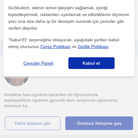
GoStudent, sitenin temel işleyişini sağlamak, içeriği
1. ders ücretsiz
kişiselleştirmek, reklamları uyarlamak ve etkinliklerini ölçmenin
yanı sıra size daha iyi bir deneyim sunmak için çerezler gibi
daha fazlasını gör
Ücretsiz iletişime geç
verileri depolar.
"Kabul Et" seçeneğine tıklayarak, aşağıdaki şartları kabul
etmiş olursunuz
Çerez Politikası
ve
Gizlilik Politikası
.
Ilkogretim fen bilgisi öğretmeniyim.garantili ders veriyorum.20 yıllık öğretmenim.ozel okullarda yıllarca çalıştım.
Çerezler Paneli
Kabul et
Ortaokul
Bakirköy İstanbul, Bakir...
Kendime has ogretme becerileri mi öğrencimizle
paylaşabilirim.ogretme garantili ders veriyorum.ogrencimiz
memnun ka...
daha fazlasını gör
Ücretsiz iletişime geç