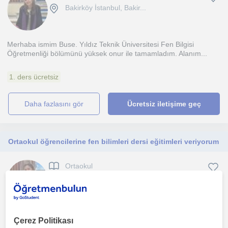
Bakirköy İstanbul, Bakir...
Merhaba ismim Buse. Yıldız Teknik Üniversitesi Fen Bilgisi
Öğretmenliği bölümünü yüksek onur ile tamamladım. Alanım...
1. ders ücretsiz
daha fazlasını gör
Ücretsiz iletişime geç
Ortaokul öğrencilerine fen bilimleri dersi eğitimleri veriyorum
Ortaokul
Bakirköy İstanbul, Bakir...
Öğrencinin hazır bulunuşluğuna göre ders planı hazırlarım. Bu
Çerez Politikası
plana uygun şekilde dersi işler, ders hızını öğrenciy...