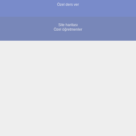
Özel ders ver
Site haritası
Özel öğretmenler
© 2007 - 2026 ÖğretmenBulun