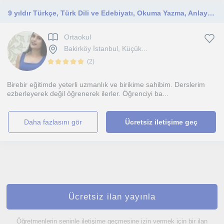
9 yıldır Türkçe, Türk Dili ve Edebiyatı, Okuma Yazma, Anlayarak Hızlı Okuma ve Dikkat Geliştirme Eğitimleri veriyorum. Meslek hayatım boyunca dersimden memnun olmayan öğrencim olmadı. Çünkü ezber değil öğrenmeye dayalı ilerliyoruz. Yeni nesil anlatımlar t
Ortaokul
Bakirköy İstanbul, Küçük...
(
2
)
Birebir eğitimde yeterli uzmanlık ve birikime sahibim. Derslerim
ezberleyerek değil öğrenerek ilerler. Öğrenciyi ba...
daha fazlasını gör
Ücretsiz iletişime geç
Ücretsiz ilan yayınla
Öğretmenlerin seninle iletişime geçmesine izin vermek için bir ilan