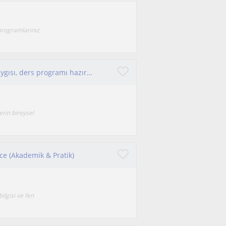
programlarınız,
çocuk ve ergenlerle çalışmalarım oldu. sınav kaygısı, ders programı hazırlama gibi birçok alanda öğrencilerle bir araya geldim.
erin bireysel
zce (Akademik & Pratik)
lgisi ve fen