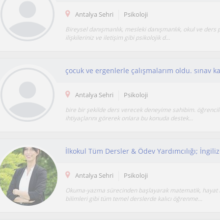
Antalya Sehri
Psikoloji
Bireysel danışmanlık, mesleki danışmanlık, okul ve ders 
ilişkileriniz ve iletişim gibi psikolojik d...
Antalya Sehri
Psikoloji
bire bir şekilde ders verecek deneyime sahibim. öğrencil
ihtiyaçlarını görerek onlara bu konuda destek...
İlkokul Tüm Dersler & Ödev Yardımcılığı; İngili
Antalya Sehri
Psikoloji
Okuma-yazma sürecinden başlayarak matematik, hayat bi
bilimleri gibi tüm temel derslerde kalıcı öğrenme...