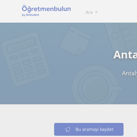
Ara
Anta
Antal
Bu aramayı kaydet