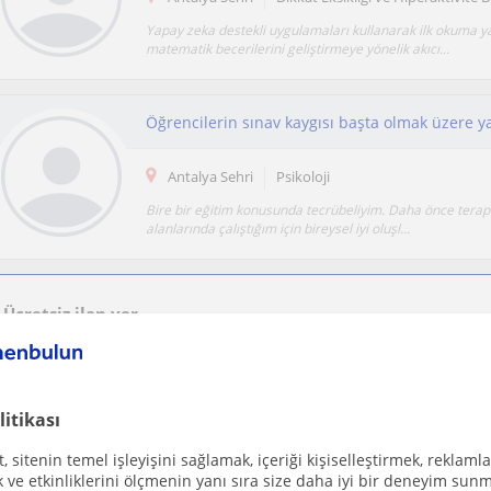
Yapay zeka destekli uygulamaları kullanarak ilk okuma 
matematik becerilerini geliştirmeye yönelik akıcı...
Antalya Sehri
Psikoloji
Bire bir eğitim konusunda tecrübeliyim. Daha önce terapi
alanlarında çalıştığım için bireysel iyi oluşl...
Ücretsiz ilan ver
Ücretsiz bir ilan ver ve öğretmenlerin seninle iletişime geçmesini sağla
litikası
 sitenin temel işleyişini sağlamak, içeriği kişiselleştirmek, reklamla
Antalya Sehri, Kaleici, Kony...
Pedagoji
ve etkinliklerini ölçmenin yanı sıra size daha iyi bir deneyim sunm