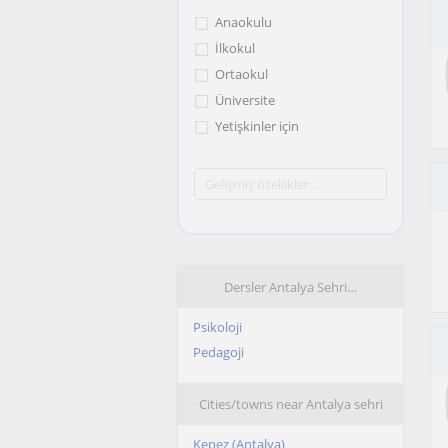
Anaokulu
İlkokul
Ortaokul
Üniversite
Yetişkinler için
Dersler Antalya Sehri…
Psikoloji
Pedagoji
Cities/towns near Antalya sehri
Kepez (Antalya)