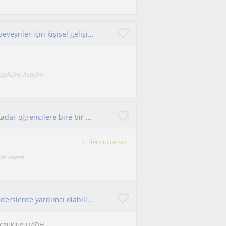
Farkındalık odaklı koçluk Bilingual gençler ve ebeveynler için kişisel gelişim
gelişim, iletişim
Psikoloji mezunuyum. İlkokuldan üniversiteye kadar öğrencilere bire bir online eğitim koçluğu ve motivasyon desteği sunmaktayım
1. ders ücretsiz
nize önem
Sınıf öğretmeniyim ilkokul öğrencilerine bütün derslerde yardımcı olabilirim
Dikkat Eksikligi ve Hiperaktivite Bozuklugu (ADHD): Temel Matematik