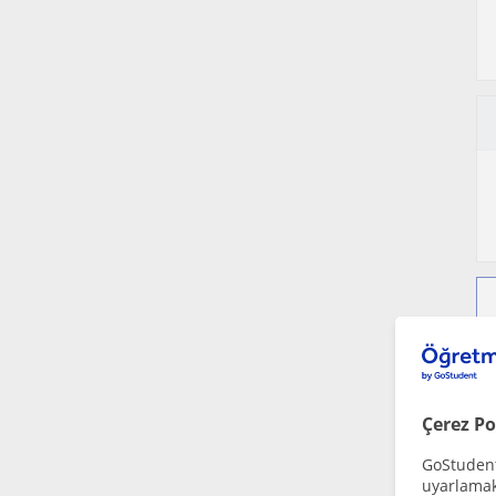
Çerez Po
GoStudent,
uyarlamak 