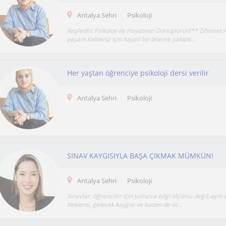
Antalya Sehri
Psikoloji
Keşfedin: Psikoloji ile Hayatınızı Dönüştürün!** Zihinsel s
yaşam kaliteniz için hayati bir öneme sahipti...
Her yaştan öğrenciye psikoloji dersi verilir
Antalya Sehri
Psikoloji
SINAV KAYGISIYLA BAŞA ÇIKMAK MÜMKÜN!
Antalya Sehri
Psikoloji
Sınavlar, öğrenciler için yalnızca bilgi ölçümü değil; ayn
beklenti, gelecek kaygısı ve bazen de öz...