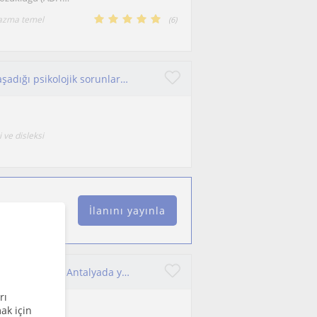
yazma temel
(
6
)
Öğrencilerin sınav kaygısı başta olmak üzere yaşadığı psikolojik sorunlara yönelik çalışmalar yapıyorum.
 ve disleksi
İlanını yayınla
Ortaokul, lise düzeyi öğrencilere öğrenci koçluğu yapıyorum. Antalyada yaşıyorum. 3 yıllık tecrübeye sahibim.
rı
ak için