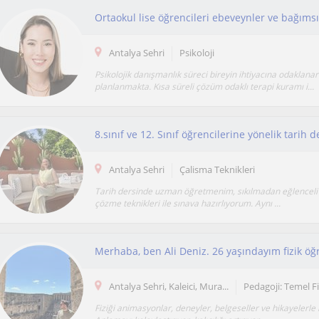
Antalya Sehri
Psikoloji
Psikolojik danışmanlık süreci bireyin ihtiyacına odaklana
planlanmakta. Kısa süreli çözüm odaklı terapi kuramı i...
Antalya Sehri
Çalisma Teknikleri
Tarih dersinde uzman öğretmenim, sıkılmadan eğlenceli 
çözme teknikleri ile sınava hazırlıyorum. Aynı ...
Antalya Sehri, Kaleici, Mura...
Pedagoji: Temel Fi
Fiziği animasyonlar, deneyler, belgeseller ve hikayelerle 