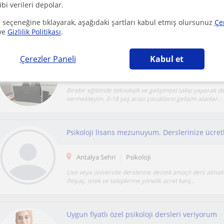
ibi verileri depolar.
Öğrenci koçluğu ve bireysel akademik danışmanlık hizm
Görüşmelerde çalışma düzeni oluşturma, hedef be...
 seçeneğine tıklayarak, aşağıdaki şartları kabul etmiş olursunuz
Çe
ve
Gizlilik Politikası
.
3-6 yaş arası çocukların tüm gelişim alanlarına
Çerezler Paneli
Kabul et
Antalya Sehri
Pedagoji
Birebir eğitimde teknolojik ve gelişimsel takip yaparak d
vermekteyim. 0-18 yaş arası çocukların gelişim alanlar...
Antalya Sehri
Psikoloji
Lise veya üniversite derslerine destek amaçlı ders almak
ihtiyaç, istek ve taleplerine yönelik ücret karş...
Uygun fiyatlı özel psikoloji dersleri veriyorum