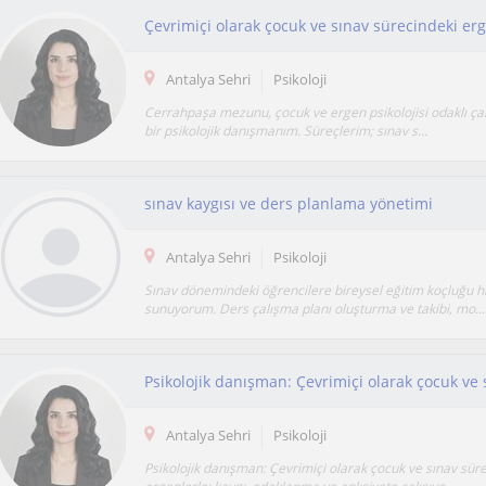
Antalya Sehri
Psikoloji
Cerrahpaşa mezunu, çocuk ve ergen psikolojisi odaklı ça
bir psikolojik danışmanım. Süreçlerim; sınav s...
sınav kaygısı ve ders planlama yönetimi
Antalya Sehri
Psikoloji
Sınav dönemindeki öğrencilere bireysel eğitim koçluğu h
sunuyorum. Ders çalışma planı oluşturma ve takibi, mo...
Antalya Sehri
Psikoloji
Psikolojik danışman: Çevrimiçi olarak çocuk ve sınav sür