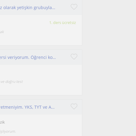
Ortaokul lise öğrencileri ebeveynler ve bağımsız olarak yetişkin grubuyla çalışmaktayım.
1. ders ücretsiz
rak
8.sınıf ve 12. Sınıf öğrencilerine yönelik tarih dersi veriyorum. Öğrenci koçluğu ile tüm derslerinizi planlıyorum.
ve doğru test
Merhaba, ben Ali Deniz. 26 yaşındayım fizik öğretmeniyim. YKS, TYT ve AYT sınavlarına yönelik dersler vermekteyim.
zik
işliyorum.