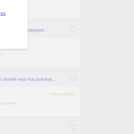
eti sunuyorum.
rez
 yönelik çalışmaktayım.
ers
Psikoloji lisans mezunuyum. Derslerinize ücretli destek veya lise psikoloji, sosyoloji ve felsefe dersleri için ulaşabilirsiniz
1. ders ücretsiz
 isteyenin