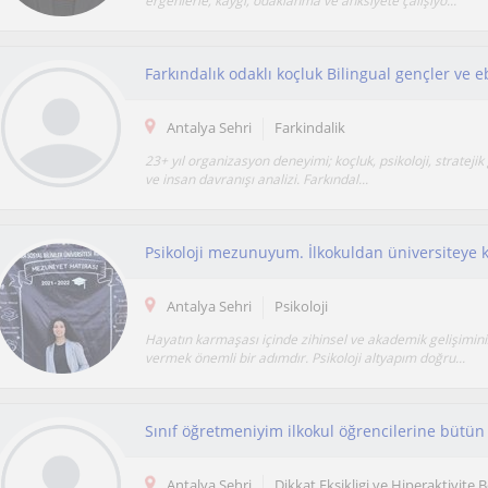
ergenlerle; kaygı, odaklanma ve anksiyete çalışıyo...
Antalya Sehri
Farkindalik
23+ yıl organizasyon deneyimi; koçluk, psikoloji, stratejik 
ve insan davranışı analizi. Farkındal...
Antalya Sehri
Psikoloji
Hayatın karmaşası içinde zihinsel ve akademik gelişimi
vermek önemli bir adımdır. Psikoloji altyapım doğru...
Antalya Sehri