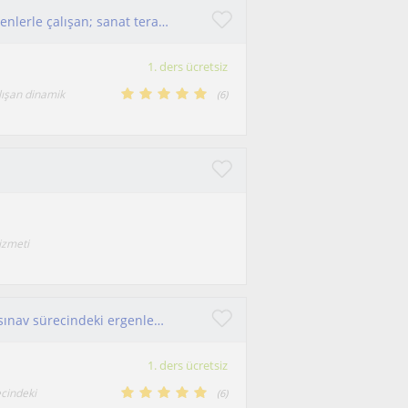
Çevrimiçi olarak çocuk ve sınav sürecindeki ergenlerle çalışan; sanat terapisi kullanan Cerrahpaşa mezunu psikolojik danışman.
1. ders ücretsiz
lışan dinamik
(
6
)
izmeti
Psikolojik danışman: Çevrimiçi olarak çocuk ve sınav sürecindeki ergenlerle; kaygı, odaklanma ve anksiyete çalışıyorum
1. ders ücretsiz
ecindeki
(
6
)