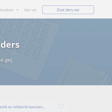
Özel ders ver
Hesabım
İlan ver
 ders
me geç
Mesleki, gelişim, iletişim gibi psikolojik danışmanlık ve rehberlik konularında yol arkadaşınız olmaktan mutluluk duyarım.