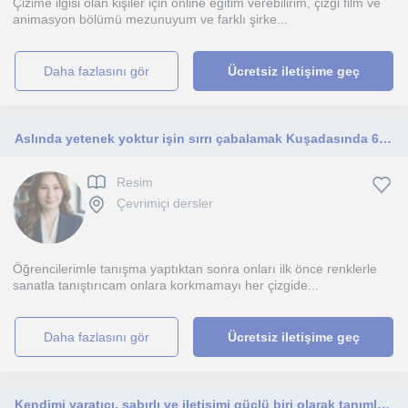
Çizime ilgisi olan kişiler için online eğitim verebilirim, çizgi film ve
animasyon bölümü mezunuyum ve farklı şirke...
daha fazlasını gör
Ücretsiz iletişime geç
Aslında yetenek yoktur işin sırrı çabalamak Kuşadasında 6 yıllık resim kariyerimle resim çizmeyi bilmeyen kişi kalmıycak!
Resim
Çevrimiçi dersler
Öğrencilerimle tanışma yaptıktan sonra onları ilk önce renklerle
sanatla tanıştırıcam onlara korkmamayı her çizgide...
daha fazlasını gör
Ücretsiz iletişime geç
Kendimi yaratıcı, sabırlı ve iletişimi güçlü biri olarak tanımlarım. Derslerim çocuklara, gençlere ve her seviyeden yetişkinlere y