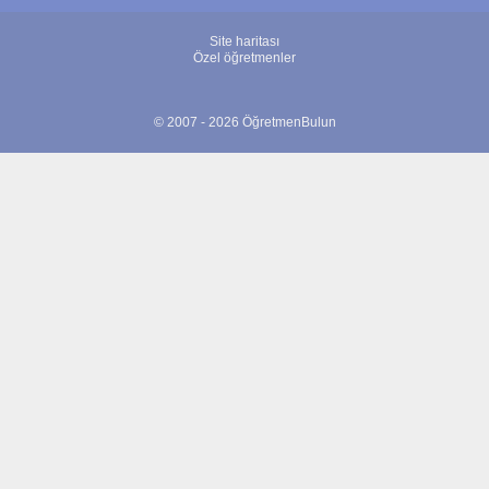
Site haritası
Özel öğretmenler
© 2007 - 2026 ÖğretmenBulun