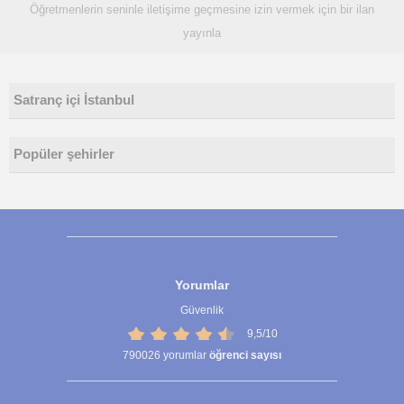
Öğretmenlerin seninle iletişime geçmesine izin vermek için bir ilan
yayınla
Satranç içi İstanbul
Popüler şehirler
Yorumlar
Güvenlik
9,5/10
790026
yorumlar
öğrenci sayısı