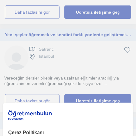
daha fazlasını gör
Ücretsiz iletişime geç
Yeni şeyler öğrenmek ve kendini farklı yönlerde geliştirmek isteyen herkese yardımcı olmak için buradayım.
Satranç
İstanbul
Vereceğim dersler birebir veya uzaktan eğitimler aracılığıyla
öğrencinin en verimli öğreneceği şekilde kişiye özel ...
daha fazlasını gör
Ücretsiz iletişime geç
1630 FIDE ELO'ya sahip, özel ders tecrübesi olan Biyoloji Yüksek Lisans öğrencisinden çevrimiçi satranç dersi
Çerez Politikası