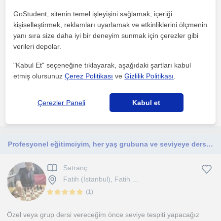
Satranç
GoStudent, sitenin temel işleyişini sağlamak, içeriği
İstanbul
kişiselleştirmek, reklamları uyarlamak ve etkinliklerini ölçmenin
yanı sıra size daha iyi bir deneyim sunmak için çerezler gibi
verileri depolar.
1630 FIDE ELO'ya sahip, özel ders tecrübesi olan Biyoloji Yüksek
Lisans öğrencisinden çevrimiçi satranç dersi.
"Kabul Et" seçeneğine tıklayarak, aşağıdaki şartları kabul
etmiş olursunuz
Çerez Politikası
ve
Gizlilik Politikası
.
1. ders ücretsiz
Çerezler Paneli
Kabul et
daha fazlasını gör
Ücretsiz iletişime geç
Profesyonel eğitimciyim, her yaş grubuna ve seviyeye ders veriyorum satranç kitabı yazdım
Satranç
Fatih (İstanbul), Fatih ...
(
1
)
Özel veya grup dersi vereceğim önce seviye tespiti yapacağız