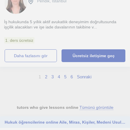
Pendik, İstanbul
İş hukukunda 5 yıllık aktif avukatlık deneyimim doğrultusunda
işçilik alacakları ve işe iade davalarının takibine v...
1. ders ücretsiz
daha fazlasını gör
Ücretsiz iletişime geç
1
2
3
4
5
6
Sonraki
tutors who give lessons online
Tümünü görüntüle
Hukuk öğrencilerine online Aile, Miras, Kişiler, Medeni Usul ve İcra-İflas Hukuku dersleri veriyorum.