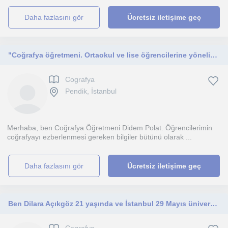
daha fazlasını gör
Ücretsiz iletişime geç
"Coğrafya öğretmeni. Ortaokul ve lise öğrencilerine yönelik özel dersler veren, okul başarısını ve sınav performansını artırmak
Cografya
Pendik, İstanbul
Merhaba, ben Coğrafya Öğretmeni Didem Polat. Öğrencilerimin
coğrafyayı ezberlenmesi gereken bilgiler bütünü olarak ...
daha fazlasını gör
Ücretsiz iletişime geç
Ben Dilara Açıkgöz 21 yaşında ve İstanbul 29 Mayıs üniversitesi Sınıf Öğretmenliği 2. Sınıfı bitirmiş bulunmaktayım.