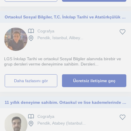
Ortaokul Sosyal Bilgiler, T.C. İnkılap Tarihi ve Atatürkçülük ile LGS hazırlık öğrencilerine yönelik dersler veriyorum
Cografya
Pendik, İstanbul, Alibey...
LGS İnkılap Tarihi ve ortaokul Sosyal Bilgiler alanında birebir ve
grup dersleri verme deneyimine sahibim. Dersleri...
daha fazlasını gör
Ücretsiz iletişime geç
11 yıllık deneyime sahibim. Ortaokul ve lise kademelerinde sosyal bilimler dersleri veriyorum.
Cografya
Pendik, Atabey (İstanbul...