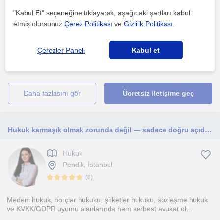
Hukuk
"Kabul Et" seçeneğine tıklayarak, aşağıdaki şartları kabul
Pendik, İstanbul, Cevizl...
etmiş olursunuz
Çerez Politikası
ve
Gizlilik Politikası
.
Çerezler Paneli
Kabul et
8 yıllık tecrübeye sahibim. Özel hukuk ve kamu hukuku alanında
öğrencilere ders verebilecek yeterliliğine sahibim. ...
daha fazlasını gör
Ücretsiz iletişime geç
Hukuk karmaşık olmak zorunda değil — sadece doğru açıdan bakmanız gerekiyor.
Hukuk
Pendik, İstanbul
(
8
)
Medeni hukuk, borçlar hukuku, şirketler hukuku, sözleşme hukuk
ve KVKK/GDPR uyumu alanlarında hem serbest avukat ol...