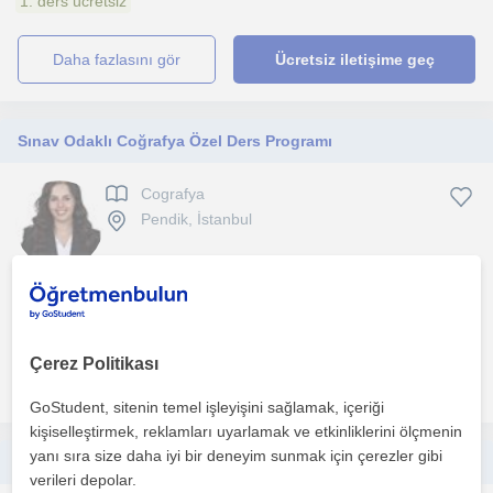
1. ders ücretsiz
daha fazlasını gör
Ücretsiz iletişime geç
Sınav Odaklı Coğrafya Özel Ders Programı
Cografya
Pendik, İstanbul
Marmara Üniversitesi'ni bölüm 3.sü olarak tamamladım. Aynı
zamanda Anadolu Üniversitesi Coğrafi Bilgi Sistemleri bö...
Çerez Politikası
daha fazlasını gör
Ücretsiz iletişime geç
GoStudent, sitenin temel işleyişini sağlamak, içeriği
kişiselleştirmek, reklamları uyarlamak ve etkinliklerini ölçmenin
yanı sıra size daha iyi bir deneyim sunmak için çerezler gibi
Hukuk alanında öğrencilere faydalı olmak isterim ve ders verebilirim
verileri depolar.