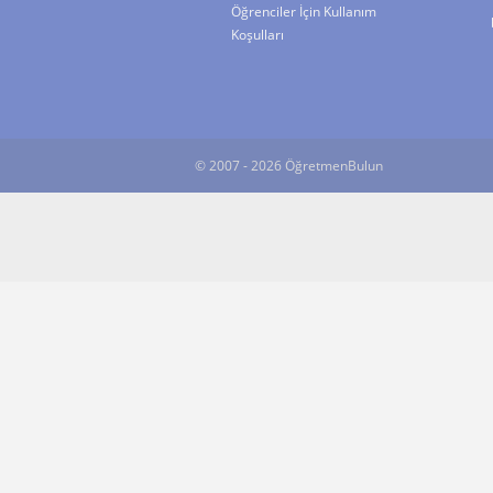
Öğrenciler İçin Kullanım
Koşulları
© 2007 - 2026 ÖğretmenBulun