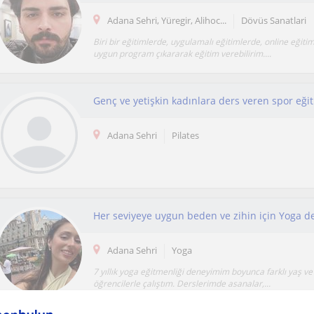
Adana Sehri, Yüregir, Alihoc...
Dövüs Sanatlari
Biri bir eğitimlerde, uygulamalı eğitimlerde, online eğiti
uygun program çıkararak eğitim verebilirim....
Genç ve yetişkin kadınlara ders veren spor eği
Adana Sehri
Pilates
Her seviyeye uygun beden ve zihin için Yoga de
Adana Sehri
Yoga
7 yıllık yoga eğitmenliği deneyimim boyunca farklı yaş v
öğrencilerle çalıştım. Derslerimde asanalar,...