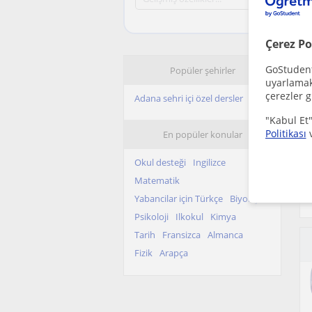
Çerez Po
GoStudent,
Popüler şehirler
uyarlamak 
çerezler g
Adana sehri içi özel dersler
"Kabul Et"
Politikası
En popüler konular
Okul desteği
Ingilizce
Matematik
Yabancilar için Türkçe
Biyoloji
Psikoloji
Ilkokul
Kimya
Tarih
Fransizca
Almanca
Fizik
Arapça