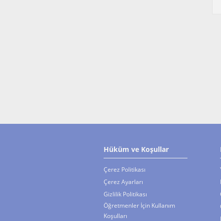
Hüküm ve Koşullar
Çerez Politikası
Çerez Ayarları
Gizlilik Politikası
Öğretmenler İçin Kullanım
Koşulları