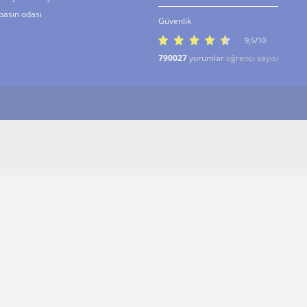
basın odası
Güvenlik
9,5/10
790027
yorumlar
öğrenci sayısı