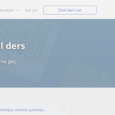
Özel ders ver
Hesabım
İlan ver
l ders
ime geç
Türkçe öğretmeni ve roman yazarıyım. İnsan psikolojisi üzerine çalışmalarım mevcut. Her yaş grubuna hitap edebilirim.