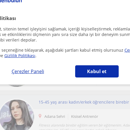
litikası
Adana Sehri
Yoga
 sitenin temel işleyişini sağlamak, içeriği kişiselleştirmek, reklamla
7 yıldır yoga eğitimi vermekteyim. Derslerimde yoga asa
ve etkinliklerini ölçmenin yanı sıra size daha iyi bir deneyim sunm
nefes ve meditasyonu öğrencinin ihtiyacına g...
ibi verileri depolar.
 seçeneğine tıklayarak, aşağıdaki şartları kabul etmiş olursunuz
Çe
ve
Gizlilik Politikası
.
Adana Sehri, Karsli, Kurttep...
Kisisel Antrenör
Çerezler Paneli
Kabul et
Bireye ihtiyaçlarını dikkate alarak; ona özel ilerlemede 
hazırlayabilirim. Bu konuda veliyi bilgilendirerek...
Adana Sehri
Kisisel Antrenör
Fitness alanında birebir eğitim veren bir eğitmenim. Ad