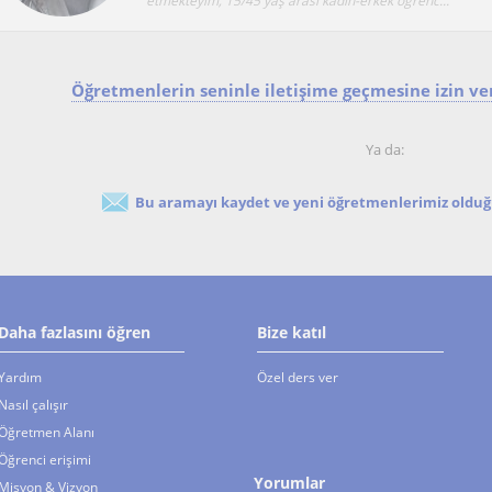
etmekteyim, 15/45 yaş arası kadın-erkek öğrenc...
Öğretmenlerin seninle iletişime geçmesine izin ver
Ya da:
Bu aramayı kaydet ve yeni öğretmenlerimiz olduğu
Daha fazlasını öğren
Bize katıl
Yardım
Özel ders ver
Nasıl çalışır
Öğretmen Alanı
Öğrenci erişimi
Yorumlar
Misyon & Vizyon