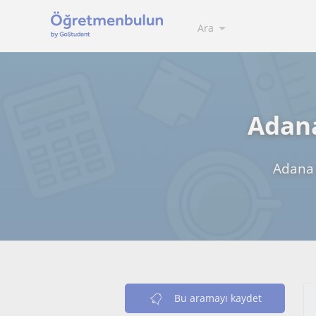
Ara
Adana
Adana 
Bu aramayı kaydet