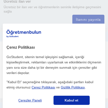
Ücretsiz ilan ver
Ücretsiz bir ilan ver ve öğretmenlerin seninle iletişime geçmesini
sağla
İlanını yayınla
her yas grubunda deneyimliyim kucuklugumden beri antrenorluge merakliyim calismalarim basketbol,diyet ve beslenme agirlikli
Çerez Politikası
Basketbol
Konak İzmir
GoStudent, sitenin temel işleyişini sağlamak, içeriği
kişiselleştirmek, reklamları uyarlamak ve etkinliklerini ölçmenin
yanı sıra size daha iyi bir deneyim sunmak için çerezler gibi
farkli kuluplerde cesitli oyuncularim oldu ve oyuncularimin velileri
verileri depolar.
ve oyuncunun kendisinin istegi dogrultusunda c...
"Kabul Et" seçeneğine tıklayarak, aşağıdaki şartları kabul
etmiş olursunuz
Çerez Politikası
ve
Gizlilik Politikası
.
daha fazlasını gör
Ücretsiz iletişime geç
Çerezler Paneli
Kabul et
Sağlıklı bir şekilde hedeflerinize ulaşırken, sınırlarınızı aşarak bedeninizin en iyi versiyonunu göreceksiniz.