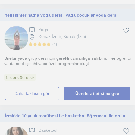
Yetişkinler hatha yoga dersi , yada çocuklar yoga dersi
Yoga
Konak İzmir, Konak (İzmi...
(
4
)
Birebir yada grup dersi için gerekli uzmanlığa sahibim. Her öğrenci
ya da sınıf için ihtiyaca özel programlar oluşt...
1. ders ücretsiz
daha fazlasını gör
Ücretsiz iletişime geç
İzmir'de 10 yıllık tecrübesi ile basketbol öğretmeni ile online- yüz yüze ders
Basketbol