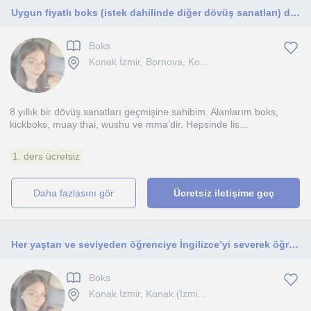
Uygun fiyatlı boks (istek dahilinde diğer dövüş sanatları) dersleri veriyorum
Boks
Konak İzmir, Bornova, Ko...
8 yıllık bir dövüş sanatları geçmişine sahibim. Alanlarım boks,
kickboks, muay thai, wushu ve mma’dir. Hepsinde lis...
1. ders ücretsiz
daha fazlasını gör
Ücretsiz iletişime geç
Her yaştan ve seviyeden öğrenciye İngilizce’yi severek öğrenme deneyimi yaşatmak isterim
Boks
Konak İzmir, Konak (İzmi...