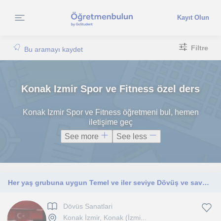
Kayıt Olun
Filtre
Bu aramayı kaydet
Konak Izmir Spor ve Fitness özel ders
Konak Izmir Spor ve Fitness öğretmeni bul, hemen
iletişime geç
See more
See less
Her yaş grubuna uygun Temel ve iler seviye Dövüş ve savunma dersleri veriyorum
Dövüs Sanatlari
Konak İzmir, Konak (İzmi...