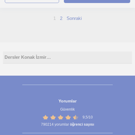
1
2
Sonraki
Dersler Konak İzmir…
Yorumlar
Güvenlik
9,5/10
790214
yorumlar
öğrenci sayısı