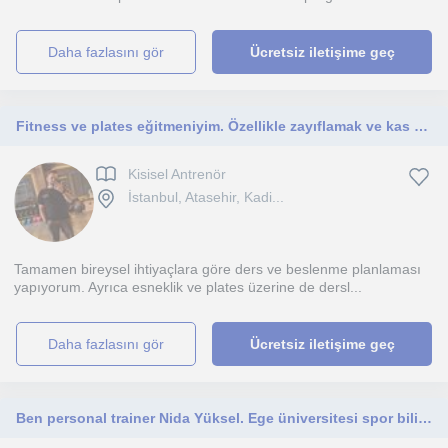
daha fazlasını gör
Ücretsiz iletişime geç
Fitness ve plates eğitmeniyim. Özellikle zayıflamak ve kas almak isteyenler için ileri seviye hizmet vermekteyim.
Kisisel Antrenör
İstanbul, Atasehir, Kadi...
Tamamen bireysel ihtiyaçlara göre ders ve beslenme planlaması
yapıyorum. Ayrıca esneklik ve plates üzerine de dersl...
daha fazlasını gör
Ücretsiz iletişime geç
Ben personal trainer Nida Yüksel. Ege üniversitesi spor bilimleri antrenörlük bölümü mezunuyum ve 2. kademe wellness eğitmeniyim. Fitness, wellness, atletik performans, duruş bozuklukları, sakatlıklardan geri dönüş, kilo kontrolü, yağ yakımı konularında u