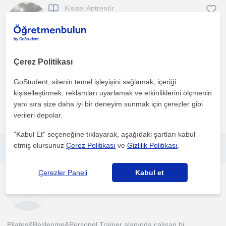
Kisisel Antrenör
İstanbul
أنا بطل عالم في كمال الأجسام ومدرب دولي معتمد بخبرة تزيد عن 30
Çerez Politikası
عامًا. أقدم برامج تدريبية وغذائية للرجال والسيدات، و...
GoStudent, sitenin temel işleyişini sağlamak, içeriği
1. ders ücretsiz
kişiselleştirmek, reklamları uyarlamak ve etkinliklerini ölçmenin
yanı sıra size daha iyi bir deneyim sunmak için çerezler gibi
verileri depolar.
daha fazlasını gör
Ücretsiz iletişime geç
"Kabul Et" seçeneğine tıklayarak, aşağıdaki şartları kabul
etmiş olursunuz
Çerez Politikası
ve
Gizlilik Politikası
.
Pilates eğitmenliği ve holistik beslenme üzerine çalıştığımdan bütüncül bir yaklaşımla kişiye özel tutum ile çalısıyorum.
Çerezler Paneli
Kabul et
Kisisel Antrenör
Çevrimiçi dersler
Pilates&Beslenme&Personel Trainer alanında çalışan bi