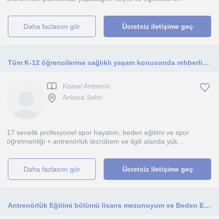
daha fazlasını gör
Ücretsiz iletişime geç
Tüm K-12 öğrencilerine sağlıklı yaşam konusunda rehberlik edebilirim. Voleybol, beslenme, sporda performans gelişimi vb.
Kisisel Antrenör
Ankara Sehri
17 senelik profesyonel spor hayatım, beden eğitimi ve spor
öğretmenliği + antrenörlük tecrübem ve ilgili alanda yük...
daha fazlasını gör
Ücretsiz iletişime geç
Antrenörlük Eğitimi bölümü lisans mezunuyum ve Beden Eğitimi ve Spor alanında yüksek lisans yapmaktayım.Her yaş grubu için uygun.