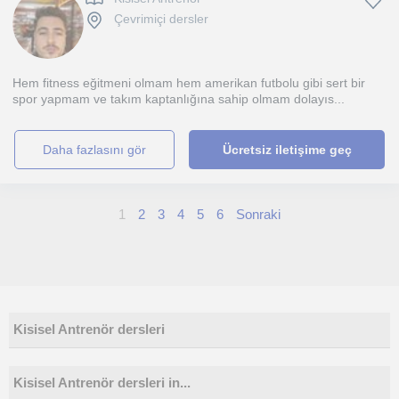
Çevrimiçi dersler
Hem fitness eğitmeni olmam hem amerikan futbolu gibi sert bir
spor yapmam ve takım kaptanlığına sahip olmam dolayıs...
daha fazlasını gör
Ücretsiz iletişime geç
1
2
3
4
5
6
Sonraki
Kisisel Antrenör dersleri
Kisisel Antrenör dersleri in...