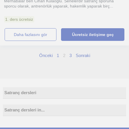
Merhabalar ben Cihan Kulaoğlu. Senelerdir satranç sporuna
sporcu olarak, antrenörlük yaparak, hakemlik yaparak birç...
1. ders ücretsiz
daha fazlasını gör
Ücretsiz iletişime geç
Önceki
1
2
3
Sonraki
Satranç dersleri
Satranç dersleri in...