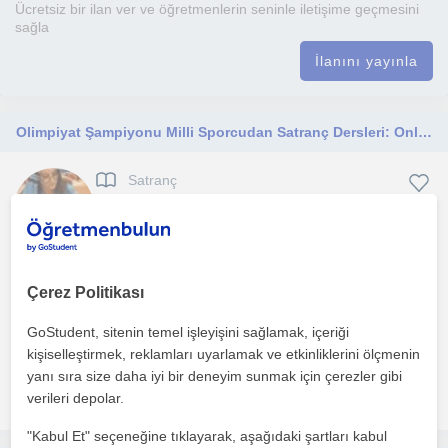
Ücretsiz bir ilan ver ve öğretmenlerin seninle iletişime geçmesini
sağla
İlanını yayınla
Olimpiyat Şampiyonu Milli Sporcudan Satranç Dersleri: Online/Yüzyüze, Her Seviyeye Uygun Özel Ders
Satranç
Eskisehir Sehri
(
1
)
Satranç derslerimde, öğrencilere eğlenceli bir öğrenme deneyimi
Çerez Politikası
sunmayı amaçlıyorum. İnteraktif materyaller, oyunla...
GoStudent, sitenin temel işleyişini sağlamak, içeriği
1. ders ücretsiz
kişiselleştirmek, reklamları uyarlamak ve etkinliklerini ölçmenin
yanı sıra size daha iyi bir deneyim sunmak için çerezler gibi
daha fazlasını gör
Ücretsiz iletişime geç
verileri depolar.
"Kabul Et" seçeneğine tıklayarak, aşağıdaki şartları kabul