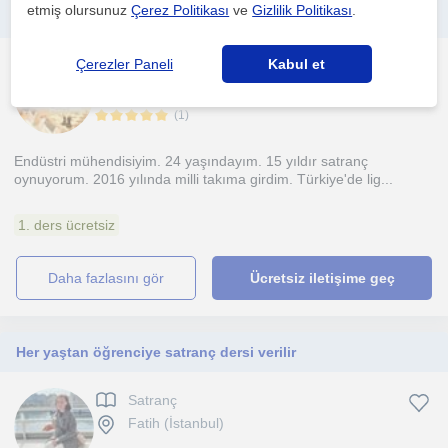
etmiş olursunuz
Çerez Politikası
ve
Gizlilik Politikası
.
Olimpiyat Şampiyonu Milli Sporcudan Online/Yüz yüze Satranç Dersi
Çerezler Paneli
Kabul et
Satranç
Eskisehir Sehri
(
1
)
Endüstri mühendisiyim. 24 yaşındayım. 15 yıldır satranç
oynuyorum. 2016 yılında milli takıma girdim. Türkiye'de lig...
1. ders ücretsiz
daha fazlasını gör
Ücretsiz iletişime geç
Her yaştan öğrenciye satranç dersi verilir
Satranç
Fatih (İstanbul)