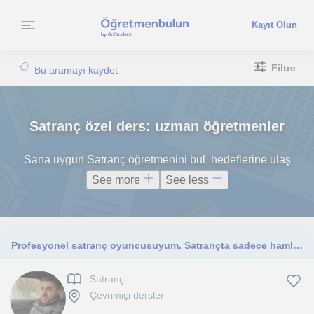
Kayıt Olun
Filtre
Bu aramayı kaydet
Satranç özel ders: uzman öğretmenler
Sana uygun Satranç öğretmenini bul, hedeflerine ulaş
See more
See less
Profesyonel satranç oyuncusuyum. Satrançta sadece hamle öğretmekle kalmayıp, doğru düşünme, strateji kurma ve analiz yeteneği kaza
Satranç
Çevrimiçi dersler