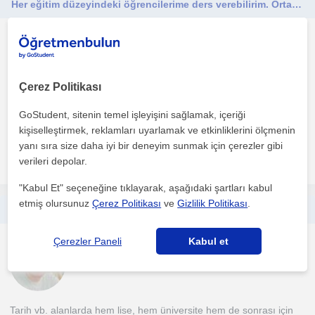
Her eğitim düzeyindeki öğrencilerime ders verebilirim. Ortaokul Lise
Tarih
Bursal
Çerez Politikası
Dersi kendim hazırladığım materyaller ile ve ezber sisteminden
GoStudent, sitenin temel işleyişini sağlamak, içeriği
uzak bir şekilde işliyorum. Güncel konulardan örnek...
kişiselleştirmek, reklamları uyarlamak ve etkinliklerini ölçmenin
yanı sıra size daha iyi bir deneyim sunmak için çerezler gibi
daha fazlasını gör
Ücretsiz iletişime geç
verileri depolar.
"Kabul Et" seçeneğine tıklayarak, aşağıdaki şartları kabul
etmiş olursunuz
Çerez Politikası
ve
Gizlilik Politikası
.
YKS Sözel Türkiye 4000. oldum ve Tarih alanında deneyimliyim.
Çerezler Paneli
Kabul et
Tarih
Bursal
Tarih vb. alanlarda hem lise, hem üniversite hem de sonrası için