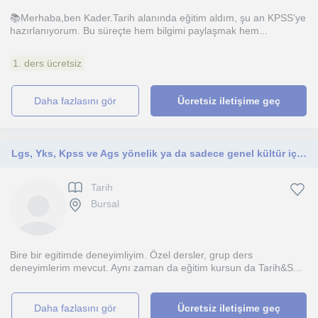
📚Merhaba,ben Kader.Tarih alanında eğitim aldım, şu an KPSS’ye
hazırlanıyorum. Bu süreçte hem bilgimi paylaşmak hem...
1. ders ücretsiz
daha fazlasını gör
Ücretsiz iletişime geç
Lgs, Yks, Kpss ve Ags yönelik ya da sadece genel kültür için Tarih dersi vermekteyim.
Tarih
Bursal
Bire bir egitimde deneyimliyim. Özel dersler, grup ders
deneyimlerim mevcut. Aynı zaman da eğitim kursun da Tarih&S...
daha fazlasını gör
Ücretsiz iletişime geç