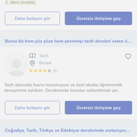
1. ders ücretsiz
daha fazlasını gör
Ücretsiz iletişime geç
Bursa’da hem yüz yüze hem çevrimiçi tarih dersleri veren üniversite mezunu ve özel okul deneyimine sahip
Tarih
Bursal
(
1
)
Tarih alanında lisans mezunuyum ve özel okulda öğretmenlik
deneyimine sahibim. Derslerimde konuları ezberletmek yer...
daha fazlasını gör
Ücretsiz iletişime geç
Coğrafya, Tarih, Türkçe ve Edebiyat derslerinde zorlanıyorsan sıkılmadan birlikte bunu aşabiliriz :)