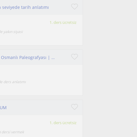
n seviyede tarih anlatımı
1. ders ücretsiz
e yakın siyasi
Tarih Öğretmeni | Araştırma & İçerik Uzmanı | Osmanlı Paleografyası | Evden Çalışmaya Uygn
de ders anlatımı
RUM
1. ders ücretsiz
ih dersi vermek