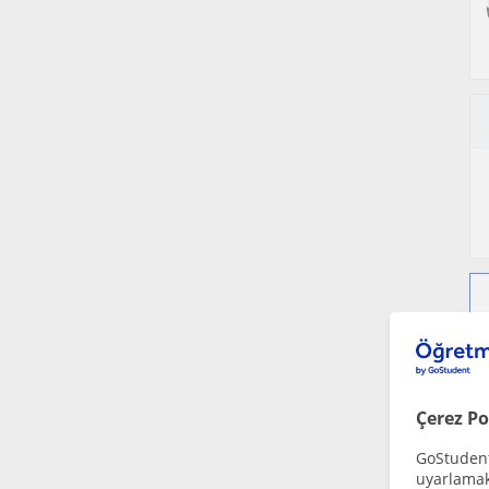
Çerez Po
GoStudent,
uyarlamak 