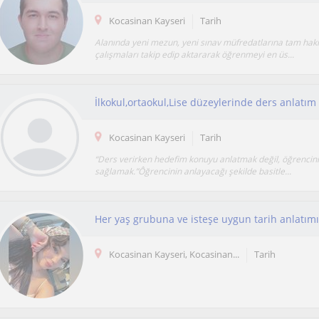
Kocasinan Kayseri
Tarih
Alanında yeni mezun, yeni sınav müfredatlarına tam hak
çalışmaları takip edip aktararak öğrenmeyi en üs...
Kocasinan Kayseri
Tarih
“Ders verirken hedefim konuyu anlatmak değil, öğrencin
sağlamak.”Ôğrencinin anlayacağı şekilde basitle...
Her yaş grubuna ve isteşe uygun tarih anlatımı
Kocasinan Kayseri, Kocasinan...
Tarih