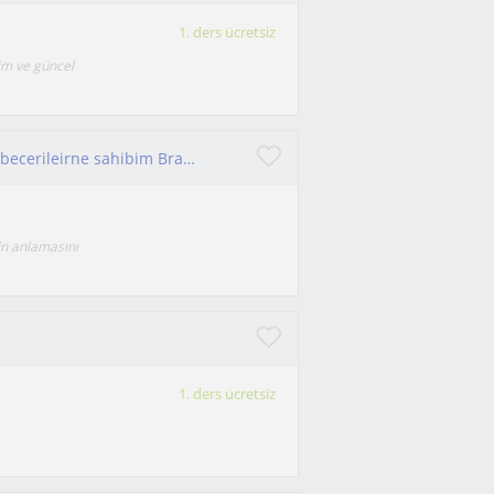
1. ders ücretsiz
im ve güncel
İlkokul,ortaokul,Lise düzeylerinde ders anlatım becerileirne sahibim Branşın Tarih öğretmenliği
in anlamasını
1. ders ücretsiz