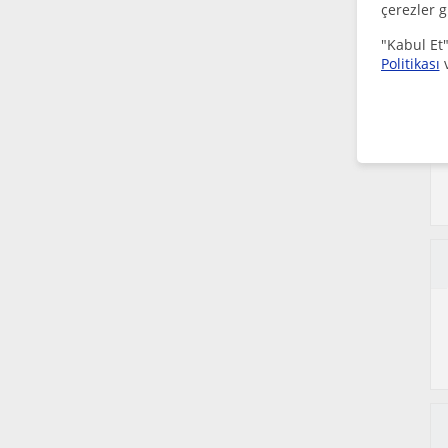
çerezler g
"Kabul Et"
Politikası