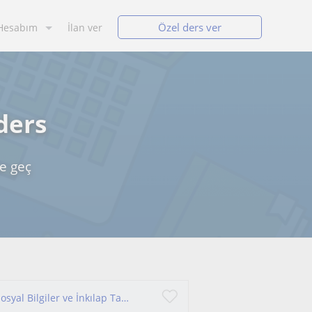
Özel ders ver
Hesabım
İlan ver
ders
e geç
LGS ve YKS sınavlarında başarı isteyenler için Sosyal Bilgiler ve İnkılap Tarihi dersleri verilir