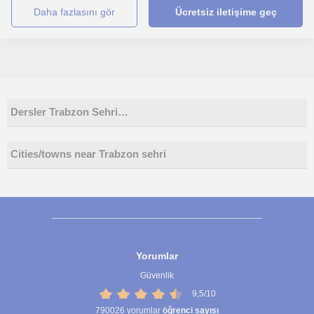
daha fazlasını gör
Ücretsiz iletişime geç
Dersler Trabzon Sehri…
Cities/towns near Trabzon sehri
Yorumlar
Güvenlik
9,5/10
790026
yorumlar
öğrenci sayısı