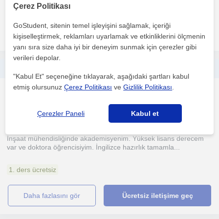
mezun oldum. Özel Gümüşhane Yabancı Dil Kursunda...
Çerez Politikası
GoStudent, sitenin temel işleyişini sağlamak, içeriği
daha fazlasını gör
Ücretsiz iletişime geç
kişiselleştirmek, reklamları uyarlamak ve etkinliklerini ölçmenin
yanı sıra size daha iyi bir deneyim sunmak için çerezler gibi
verileri depolar.
Her yaştan öğrenciye ingilizce dersi verilebilir
"Kabul Et" seçeneğine tıklayarak, aşağıdaki şartları kabul
etmiş olursunuz
Çerez Politikası
ve
Gizlilik Politikası
.
Ingilizce
Trabzon Sehri
Çerezler Paneli
Kabul et
İnşaat mühendisliğinde akademisyenim. Yüksek lisans derecem
var ve doktora öğrencisiyim. İngilizce hazırlık tamamla...
1. ders ücretsiz
daha fazlasını gör
Ücretsiz iletişime geç