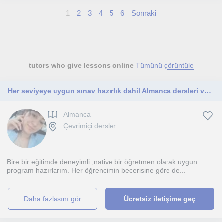
1
2
3
4
5
6
Sonraki
tutors who give lessons online
Tümünü görüntüle
Her seviyeye uygun sınav hazırlık dahil Almanca dersleri veriyorum
Almanca
Çevrimiçi dersler
Bire bir eğitimde deneyimli ,native bir öğretmen olarak uygun
program hazırlarım. Her öğrencimin becerisine göre de...
daha fazlasını gör
Ücretsiz iletişime geç