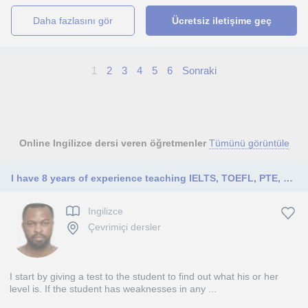
daha fazlasını gör
Ücretsiz iletişime geç
1
2
3
4
5
6
Sonraki
Online Ingilizce dersi veren öğretmenler
Tümünü görüntüle
I have 8 years of experience teaching IELTS, TOEFL, PTE, Pearsons, and many university proficiency exams.
Ingilizce
Çevrimiçi dersler
I start by giving a test to the student to find out what his or her
level is. If the student has weaknesses in any ...