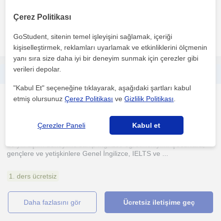
Samsun /Atakum da oturuyorum. İlkokul, Ortaokul, Lise
öğrencilerine okula yardımcı İngilizce özel ders ile LGS YKS ...
Çerez Politikası
GoStudent, sitenin temel işleyişini sağlamak, içeriği
daha fazlasını gör
Ücretsiz iletişime geç
kişiselleştirmek, reklamları uyarlamak ve etkinliklerini ölçmenin
yanı sıra size daha iyi bir deneyim sunmak için çerezler gibi
verileri depolar.
Deneyimli bir İngilizce öğretmeniyim. Çocuklara, gençlere ve yetişkinlere online, seviyelerine uygun İngilizce dersleri veriyorum
"Kabul Et" seçeneğine tıklayarak, aşağıdaki şartları kabul
Ingilizce
etmiş olursunuz
Çerez Politikası
ve
Gizlilik Politikası
.
İstanbul
Çerezler Paneli
Kabul et
10 yılı aşkın deneyime sahip İngilizce öğretmeniyim. Çocuklara,
gençlere ve yetişkinlere Genel İngilizce, IELTS ve ...
1. ders ücretsiz
daha fazlasını gör
Ücretsiz iletişime geç