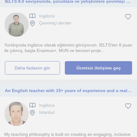
IELTS 8.0 seviyesinde, çocuklara ve yetişkinlere çevrimiçi özel İngilizce dersleri sunan, öğrenci odaklı ve sabırlı öğretmen.
Ingilizce
Çevrimiçi dersler
Yurtdışında ingilizce olarak eğitimimi görüyorum. IELTS'ten 8 puan
ile çıkmış, başta Erasmus+, MUN ve benzeri proje...
daha fazlasını gör
Ücretsiz iletişime geç
An English teacher with 15+ years of experience and a real love for the language. CELTA-certified, with a Master's in Education
Ingilizce
İstanbul
My teaching philosophy is built on creating an engaging, inclusive