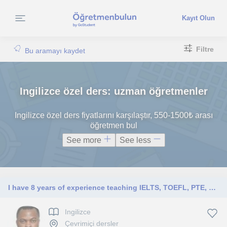
Kayıt Olun
Filtre
Bu aramayı kaydet
Ingilizce özel ders: uzman öğretmenler
Ingilizce özel ders fiyatlarını karşılaştır, 550-1500₺ arası
öğretmen bul
See more
See less
I have 8 years of experience teaching IELTS, TOEFL, PTE, Pearsons, and many university proficiency exams.
Ingilizce
Çevrimiçi dersler