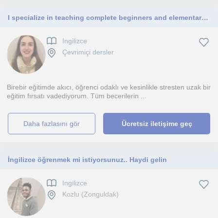
I specialize in teaching complete beginners and elementary-adult learners. Every lesson is personalized to your needs and learning styles. I can't wait to meet you!
Ingilizce
Çevrimiçi dersler
Birebir eğitimde akıcı, öğrenci odaklı ve kesinlikle stresten uzak bir
eğitim fırsatı vadediyorum. Tüm becerilerin ...
daha fazlasını gör
Ücretsiz iletişime geç
İngilizce öğrenmek mi istiyorsunuz.. Haydi gelin
Ingilizce
Kozlu (Zonguldak)