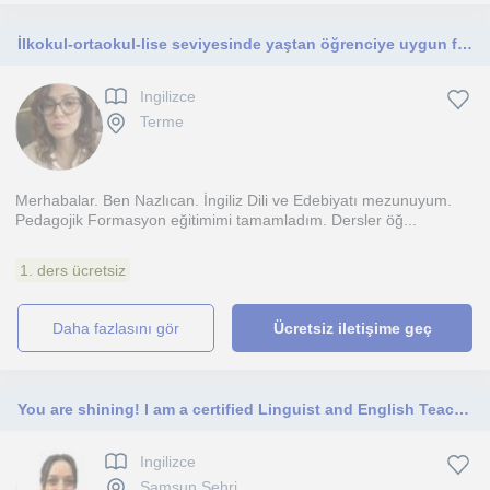
İlkokul-ortaokul-lise seviyesinde yaştan öğrenciye uygun fiyata İngilizce dersi
Ingilizce
Terme
Merhabalar. Ben Nazlıcan. İngiliz Dili ve Edebiyatı mezunuyum.
Pedagojik Formasyon eğitimimi tamamladım. Dersler öğ...
1. ders ücretsiz
daha fazlasını gör
Ücretsiz iletişime geç
You are shining! I am a certified Linguist and English Teacher. Let's keep learning together!
Ingilizce
Samsun Sehri