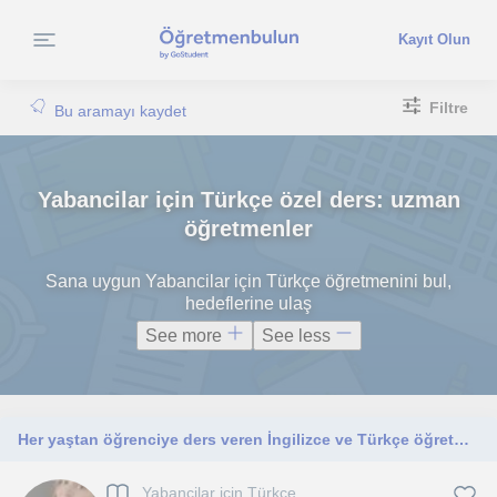
Kayıt Olun
Filtre
Bu aramayı kaydet
Yabancilar için Türkçe özel ders: uzman
öğretmenler
Sana uygun Yabancilar için Türkçe öğretmenini bul,
hedeflerine ulaş
See more
See less
Her yaştan öğrenciye ders veren İngilizce ve Türkçe öğretmeni
Yabancilar için Türkçe