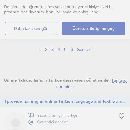
Derslerimde öğrencinin seviyesini belirleyerek kişiye özel bir
program hazırlıyorum. Konuları sade ve anlaşılır şek...
daha fazlasını gör
Ücretsiz iletişime geç
1
2
3
4
5
6
Sonraki
Online Yabancilar için Türkçe dersi veren öğretmenler
Tümünü
görüntüle
I provide training in online Turkish language and textile and apparel industry, textile manufacturing , product development.
Yabancilar için Türkçe
Çevrimiçi dersler