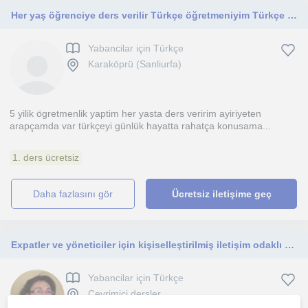
Her yaş öğrenciye ders verilir Türkçe öğretmeniyim Türkçe öğrenmek isteyen tüm öğrencilerimi derslerime bekliyorum
Yabancilar için Türkçe
Karaköprü (Sanliurfa)
5 yilik ögretmenlik yaptim her yasta ders veririm ayiriyeten
arapçamda var türkçeyi günlük hayatta rahatça konusama...
1. ders ücretsiz
daha fazlasını gör
Ücretsiz iletişime geç
Expatler ve yöneticiler için kişiselleştirilmiş iletişim odaklı Türkçe eğitimi
Yabancilar için Türkçe
Çevrimiçi dersler