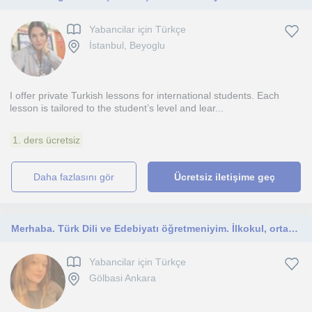
Yabancilar için Türkçe
İstanbul, Beyoglu
I offer private Turkish lessons for international students. Each
lesson is tailored to the student’s level and lear...
1. ders ücretsiz
daha fazlasını gör
Ücretsiz iletişime geç
Merhaba. Türk Dili ve Edebiyatı öğretmeniyim. İlkokul, ortaokul ve lise öğrencilerine seviyelerine uygun, özel ders verebilirim.
Yabancilar için Türkçe
Gölbasi Ankara