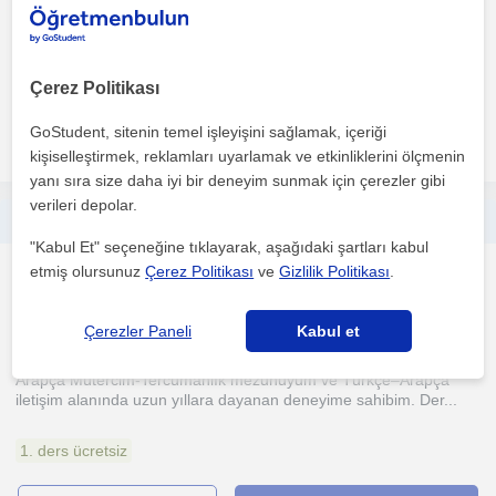
On beş yılı aşkın öğretmenlik deneyimim boyunca, özellikle
uluslararası profesyoneller, üst düzey yöneticiler ve Tü...
Çerez Politikası
GoStudent, sitenin temel işleyişini sağlamak, içeriği
daha fazlasını gör
Ücretsiz iletişime geç
kişiselleştirmek, reklamları uyarlamak ve etkinliklerini ölçmenin
yanı sıra size daha iyi bir deneyim sunmak için çerezler gibi
verileri depolar.
Arapça ve Türkçeye hâkim, sabırlı ve iletişimi güçlü bir eğitmenim. Derslerim özellikle Türkçe öğrenmek isteyen Arapça konuşan baş
"Kabul Et" seçeneğine tıklayarak, aşağıdaki şartları kabul
etmiş olursunuz
Çerez Politikası
ve
Gizlilik Politikası
.
Yabancilar için Türkçe
İstanbul
Çerezler Paneli
Kabul et
Arapça Mütercim-Tercümanlık mezunuyum ve Türkçe–Arapça
iletişim alanında uzun yıllara dayanan deneyime sahibim. Der...
1. ders ücretsiz