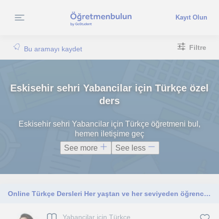
Kayıt Olun
Filtre
Bu aramayı kaydet
Eskisehir sehri Yabancilar için Türkçe özel
ders
Eskisehir sehri Yabancilar için Türkçe öğretmeni bul,
hemen iletişime geç
See more
See less
Online Türkçe Dersleri Her yaştan ve her seviyeden öğrenciye yönelik online Türkçe dersleri sunuyorum.
Yabancilar için Türkçe