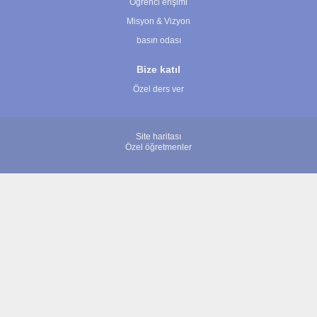
Öğrenci erişimi
Misyon & Vizyon
basın odası
Bize katıl
Özel ders ver
Site haritası
Özel öğretmenler
© 2007 - 2026 ÖğretmenBulun