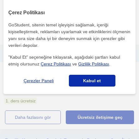
Çerez Politikası
1. ders ücretsiz
GoStudent, sitenin temel işleyişini sağlamak, içeriği
kişiselleştirmek, reklamları uyarlamak ve etkinliklerini ölçmenin
daha fazlasını gör
Ücretsiz iletişime geç
yanı sıra size daha iyi bir deneyim sunmak için çerezler gibi
verileri depolar.
Türkçesini geliştirmek isteyenler için
"Kabul Et" seçeneğine tıklayarak, aşağıdaki şartları kabul
etmiş olursunuz
Çerez Politikası
ve
Gizlilik Politikası
.
Yabancilar için Türkçe
Eskisehir Sehri
Çerezler Paneli
Kabul et
1. ders ücretsiz
daha fazlasını gör
Ücretsiz iletişime geç