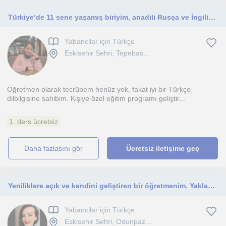
Türkiye’de 11 sene yaşamış biriyim, anadili Rusça ve İngilizce olan öğrencilere Türkçe dersi verebilirim
Yabancilar için Türkçe
Eskisehir Sehri, Tepebas...
Öğretmen olarak tecrübem henüz yok, fakat iyi bir Türkçe
dilbilgisine sahibim. Kişiye özel eğitim programı geliştir...
1. ders ücretsiz
daha fazlasını gör
Ücretsiz iletişime geç
Yeniliklere açık ve kendini geliştiren bir öğretmenim. Yaklaşık 6 yıldır yabancılara Türkçe dersi vermekteyim.
Yabancilar için Türkçe
Eskisehir Sehri, Odunpaz...