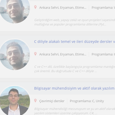
Ankara Sehri, Eryaman, Etime...
Geliştirdiğim web, yapay zekâ ve oyun projeleri sayesind
mutfağına ve popüler programlama dillerine (Pyt...
C diliyle alakalı temel ve ileri düzeyde dersler
Ankara Sehri, Eryaman, Etime...
C ve C++ dili, özellikle başlangıçta programlama mantığı
çok önemli. Bu doğrultuda C ve C++ diliyle ...
Çevrimiçi dersler
Programlama: C, Unity
Bilgisayar mühendisliği mezunuyum ve şu an aktif olarak 
yazılım sistemleri üzerine çalışıyorum. C#, ...