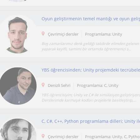
Oyun geliştirmenin temel mantığı ve oyun geli
Çevrimiçi dersler
Programlama: Unity
Boş zamanlarımız denk geldiği takdirde elimden gelenin e
yaparak keyifli, samimi bir ortamda öğrenmenizi s...
Denizli Sehri
Programlama: C, Unity
YBS öğrencisiyim; Unity ve C# ile simülasyon geliştiriyor
Derslerimde karmaşık kodları projelerle basitleştirip,...
Çevrimiçi dersler
Programlama: Unity, C, Pyth