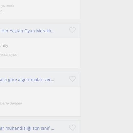
 şu anda
...
Unity ile Kendi Oyununu Yapmaya Hazır Mısın? Her Yaştan Oyun Meraklılarına Temel Unity ve C# Eğitimi ile Oyun Yaratalım
Unity
rinde oyun
C++, Python, unity ile oyun tasarımı, ayrıca ihtiyaca göre algoritmalar, veri yapıları.
lerle dengeli
Her düzeyde programlama dersi veren bilgisayar mühendisliği son sınıf öğrencisi