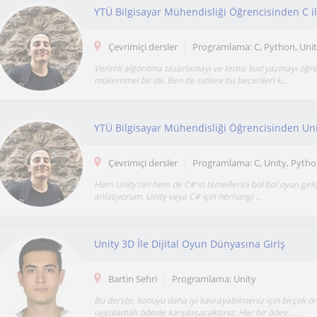
Çevrimiçi dersler
Programlama: C, Python, Unit
Verimli algoritma tasarlamayı ve temiz kod yazmayı öğr
mükemmel bir dil. Ben de sizlere bu becerileri k...
YTÜ Bilgisayar Mühendisliği Öğrencisinden Uni
Çevrimiçi dersler
Programlama: C, Unity, Pytho
Hem Unity'nin hem de C#'ın temellerini bol bol oyun geliş
anlatıyorum. Unity veya C# için herhangi ...
Unity 3D İle Dijital Oyun Dünyasına Giriş
Bartin Sehri
Programlama: Unity
Bu derste, konuyu daha iyi kavrayabilmeniz için birçok ö
uygulamalı ödevle karşılaşacaksınız. Her bir ödev, ...