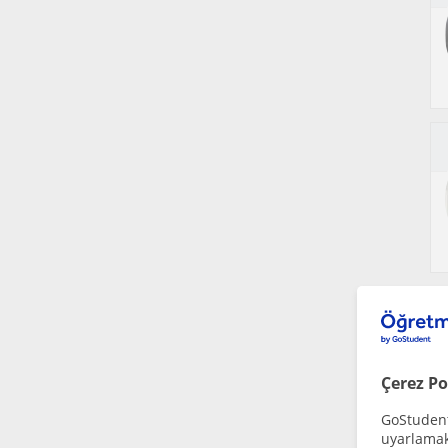
Çerez Po
GoStudent,
uyarlamak 