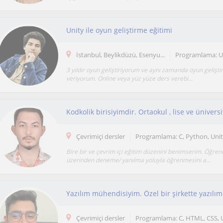
Unity ile oyun geliştirme eğitimi
İstanbul, Beylikdüzü, Esenyu...
Programlama: U
3 yıldır oyun geliştiriyorum ve aynı zamanda oyun gelişti
veriyorum. Online veya yüz yüze ders verebi...
Çevrimiçi dersler
Programlama: C, Python, Uni
Bire bir ve çevrim içi eğitim düzenini benimserim. Öğrenc
üzerinden deneme/ yanılma yoluyla öğrenmesini a...
Çevrimiçi dersler