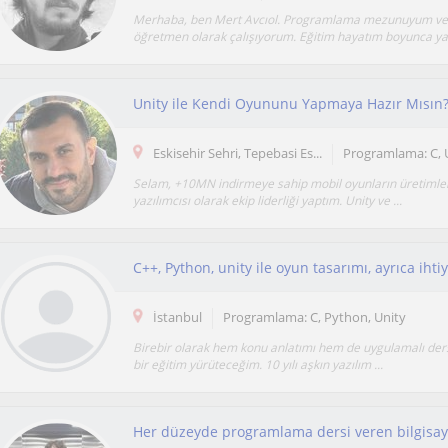
Merhaba, ben Mert Avcıol. Programlama mezunuyum ve
öğretmen olarak çalışıyorum. Eğitim hayatım boyunca yaz
Eskisehir Sehri, Tepebasi Es...
Programlama: C, 
Selam, +10MN indirmeye sahip mobil oyunların üretimle
yazılımcısı olarak ekip liderliği yaptım. Unity ve ...
İstanbul
Programlama: C, Python, Unity
Birebir olarak hem konu anlatımı hem de uygulamalı ders
bir eğitim yürüteceğim. 10 yılı aşkın yazılım ...