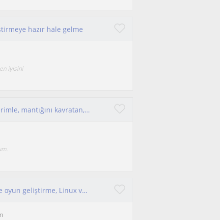
ştirmeye hazır hale gelme
n iyisini
YBS öğrencisinden; Unity projemdeki tecrübelerimle, mantığını kavratan, proje odaklı ve samimi yazılım dersleri.
um.
C, C#, C++, Python programlama dilleri; Unity ile oyun geliştirme, Linux ve Kali Linux kullanımı eğitimi verebilirim.
on