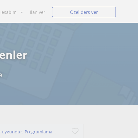
Özel ders ver
Hesabım
İlan ver
enler
ş
Merhabalar, her eğitim seviyesindeki öğrenciye uygundur. Programlamayı hem ileri düzey hem de temel düzeyde anlatabilirim