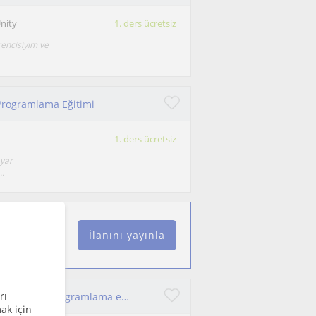
nity
1. ders ücretsiz
encisiyim ve
 Programlama Eğitimi
1. ders ücretsiz
ayar
..
İlanını yayınla
rı
Ben, alanında yetkin ve sürekli öğrenmeyi hedefleyen bir programlama eğitmeniyim. Programlama ve yazılım geliştirme alanında hem p
ak için