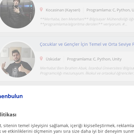
Kocasinan (Kayseri)
Programlama: C, Python, U
**Merhaba, ben Metehan!** Bilgisayar Mühendisliği öğr
**programlama/algoritma dersleri** veriyorum. #...
Çocuklar ve Gençler İçin Temel ve Orta Seviye
Üsküdar
Programlama: C, Python, Unity
Merhaba! Ben İbrahim Abak, İstanbul Üniversitesi Bilgis
Programcılığı mezunuyum. İlkokul ve ortaokul öğrenciler.
Ücretsiz ilan ver
Ücretsiz bir ilan ver ve öğretmenlerin seninle iletişime geçmesini sağla
litikası
 sitenin temel işleyişini sağlamak, içeriği kişiselleştirmek, reklamla
ve etkinliklerini ölçmenin yanı sıra size daha iyi bir deneyim sunm