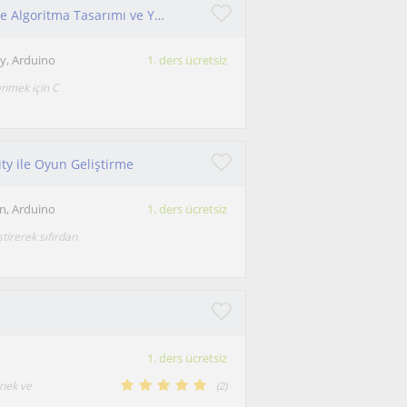
YTÜ Bilgisayar Mühendisliği Öğrencisinden C ile Algoritma Tasarımı ve Yapısal Programlama
y, Arduino
1. ders ücretsiz
enmek için C
ty ile Oyun Geliştirme
n, Arduino
1. ders ücretsiz
tirerek sıfırdan
1. ders ücretsiz
rnek ve
(
2
)