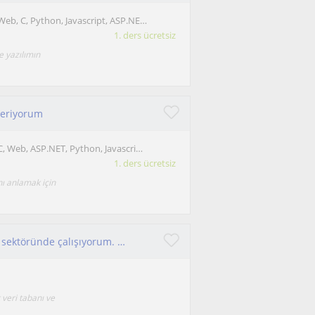
Programlama: Web, C, Python, Javascript, ASP.NET, PHP, Unity
1. ders ücretsiz
e yazılımın
 veriyorum
Programlama: C, Web, ASP.NET, Python, Javascript, PHP, Unity
1. ders ücretsiz
nı anlamak için
Bilgisayar mühendisiyim ve aktif olarak yazılım sektöründe çalışıyorum. Derslerim kodlamaya sıfırdan başlamak isteyenlere ve yazıl
veri tabanı ve