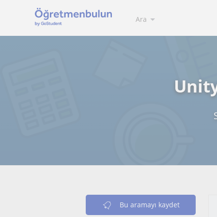
Ara
Unit
Bu aramayı kaydet