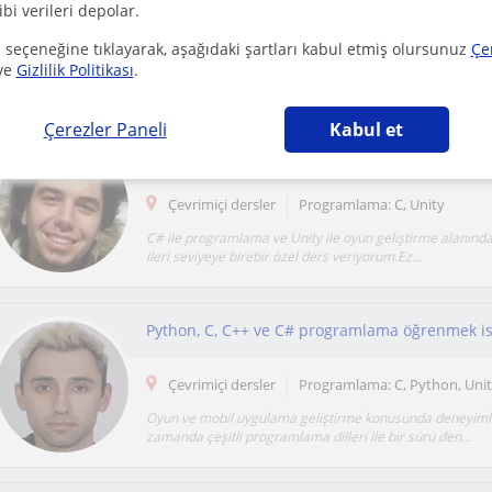
ibi verileri depolar.
Çevrimiçi dersler
Programlama: C, Unity
 seçeneğine tıklayarak, aşağıdaki şartları kabul etmiş olursunuz
Çe
Becerilerim ve Deneyimim: Programlama Becerileri: C#
ve
Gizlilik Politikası
.
Development, veri yapıları ve algoritmalar, nesne...
Çerezler Paneli
Kabul et
C# ile programlama & Unity ile oyun geliştirme
Çevrimiçi dersler
Programlama: C, Unity
C# ile programlama ve Unity ile oyun geliştirme alanınd
ileri seviyeye birebir özel ders veriyorum.Ez...
Çevrimiçi dersler
Programlama: C, Python, Uni
Oyun ve mobil uygulama geliştirme konusunda deneyimli
zamanda çeşitli programlama dilleri ile bir sürü den...