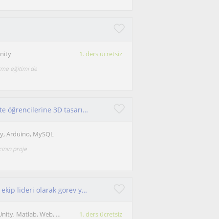
nity
1. ders ücretsiz
rme eğitimi de
Kodkolik birisiyimdir. Ortaokul , lise ve üniversite öğrencilerine 3D tasarım ve kodlama eğitimleri vermekteyim
ty, Arduino, MySQL
inin proje
Yazılım mühendisiyim. Özel bir şirkette yazılım ekip lideri olarak görev yapmaktayım. c#,java,unity,matlab,.netcore dersi verilir.
Programlama: C, HTML, CSS, Unity, Matlab, Web, Python, Javascript
1. ders ücretsiz