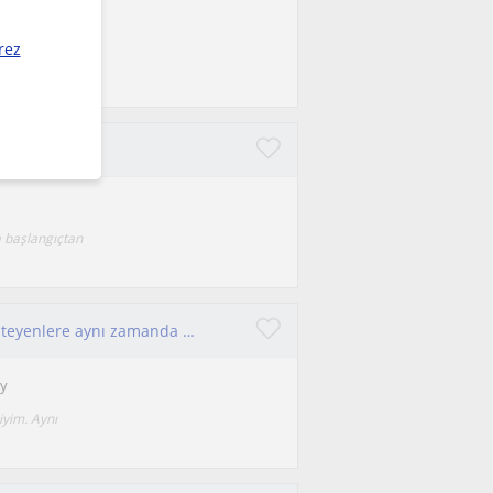
rez
, Unity Game
a başlangıçtan
Python, C, C++ ve C# programlama öğrenmek isteyenlere aynı zamanda Unity Oyun geliştirmek isteyenlere ders verebilirim
ty
yim. Aynı