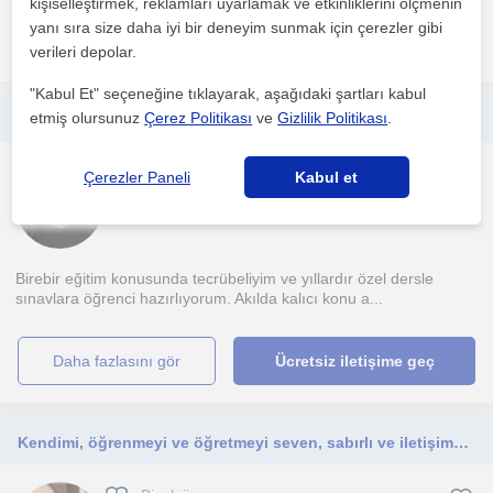
kişiselleştirmek, reklamları uyarlamak ve etkinliklerini ölçmenin
yanı sıra size daha iyi bir deneyim sunmak için çerezler gibi
daha fazlasını gör
Ücretsiz iletişime geç
verileri depolar.
"Kabul Et" seçeneğine tıklayarak, aşağıdaki şartları kabul
etmiş olursunuz
Çerez Politikası
ve
Gizlilik Politikası
.
Ortaokul-lise seviyesinde fen, biyoloji ve ingilizce dersleri
Biyoloji
Çerezler Paneli
Kabul et
Ankara Sehri, Çankaya (A...
Birebir eğitim konusunda tecrübeliyim ve yıllardır özel dersle
sınavlara öğrenci hazırlıyorum. Akılda kalıcı konu a...
daha fazlasını gör
Ücretsiz iletişime geç
Kendimi, öğrenmeyi ve öğretmeyi seven, sabırlı ve iletişime açık bir biyoloji öğretmeni olarak tanımlıyorum.