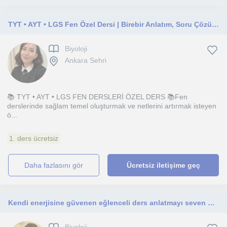
TYT • AYT • LGS Fen Özel Dersi | Birebir Anlatım, Soru Çözümü ve Öğrenciye Özel PRGRM
Biyoloji
Ankara Sehri
📚 TYT • AYT • LGS FEN DERSLERİ ÖZEL DERS 📚Fen
derslerinde sağlam temel oluşturmak ve netlerini artırmak isteyen
ö...
1. ders ücretsiz
daha fazlasını gör
Ücretsiz iletişime geç
Kendi enerjisine güvenen eğlenceli ders anlatmayı seven bir öğretmenim