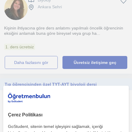
Biyoloji
Ankara Sehri
Kişinin ihtiyacına göre ders anlatımı yapılmalı öncelik öğrencinin
eksiğini anlamak buna göre bireysel veya grup ha...
1. ders ücretsiz
daha fazlasını gör
Ücretsiz iletişime geç
Tıp öğrencisinden özel TYT-AYT biyoloji dersi
Biyoloji
Ankara Sehri, Yenimahalle
Çerez Politikası
GoStudent, sitenin temel işleyişini sağlamak, içeriği
1. ders ücretsiz