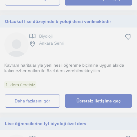
Ortaokul lise düzeyinde biyoloji dersi verilmektedir
Biyoloji
Ankara Sehri
Kavram haritalarıyla yeni nesil öğrenme biçimine uygun akılda
kalıcı ezber notları ile özel ders verebilmekteyiiiim...
1. ders ücretsiz
daha fazlasını gör
Ücretsiz iletişime geç
Lise öğrencilerine tyt biyoloji özel ders