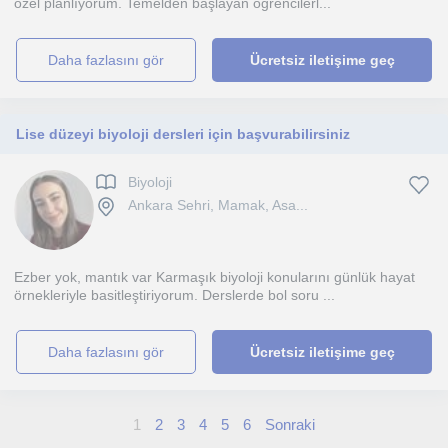
özel planlıyorum. Temelden başlayan öğrencilerl...
daha fazlasını gör
Ücretsiz iletişime geç
Lise düzeyi biyoloji dersleri için başvurabilirsiniz
Biyoloji
Ankara Sehri, Mamak, Asa...
Ezber yok, mantık var Karmaşık biyoloji konularını günlük hayat
örnekleriyle basitleştiriyorum. Derslerde bol soru ...
daha fazlasını gör
Ücretsiz iletişime geç
1
2
3
4
5
6
Sonraki