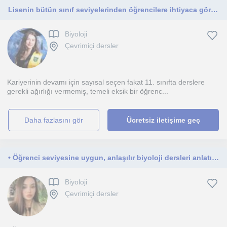
Lisenin bütün sınıf seviyelerinden öğrencilere ihtiyaca göre yazılı sınavlar için ya da YKS sınavı için ders anlatmaya uygunum.
Biyoloji
Çevrimiçi dersler
Kariyerinin devamı için sayısal seçen fakat 11. sınıfta derslere
gerekli ağırlığı vermemiş, temeli eksik bir öğrenc...
daha fazlasını gör
Ücretsiz iletişime geç
• Öğrenci seviyesine uygun, anlaşılır biyoloji dersleri anlatıyorum
Biyoloji
Çevrimiçi dersler