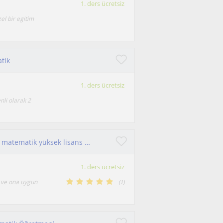
1. ders ücretsiz
el bir egitim
tik
1. ders ücretsiz
nli olarak 2
Matematik mezunuyum ve şu anda uygulamalı matematik yüksek lisans yapıyorum. Analitik düşünme becerim sayesinde öğrencilerin konul
1. ders ücretsiz
z ve ona uygun
(
1
)