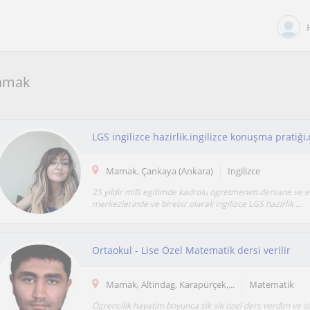
Mamak
Mamak, Çankaya (Ankara)
Ingilizce
25 yildir milli egitimde kadrolu ögretmenim.dersane ve e
merkezlerinde ve birebir olarak ingilizce LGS hazirlik ...
Ortaokul - Lise Özel Matematik dersi verilir
Mamak, Altindag, Karapürçek,...
Matematik
Ögrencilik hayatim boyunca sik sik özel ders verdim ve 