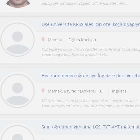
pedagojik formasyon (Egitim bilimi )derslerimin ...
Mamak
Egitim Koçlugu
Yüz yüze ya da çevrimiçi dersler ile ilerliyoruz Ilk derste g
yapip seviye belirliyor ve ardindan ek...
Her kademeden öğrenciye İngilizce ders vereb
Mamak, Bayindir (Ankara), Ku...
Ingilizce
Dil ögrenmenin en büyük bariyeri olan "anliyorum ama
konusamiyorum" sorununu, derslerimde uyguladigim özel 