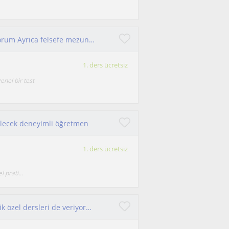
Lise üniversite KPSS ales için özel koçluk yapıyorum Ayrıca felsefe mezunuyum sosyoloji psikoloji ve felsefede yardım ederim
1. ders ücretsiz
enel bir test
ilecek deneyimli öğretmen
1. ders ücretsiz
prati...
Sınıf öğretmeniyim ama LGS, TYT-AYT matematik özel dersleri de veriyorum