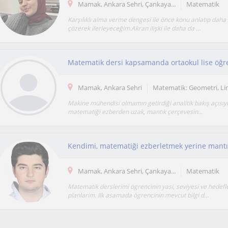
Mamak, Ankara Sehri, Çankaya...
Matematik
Karşılıklı alma verme dengesi ile önce konu anlatıp daha
çözerek ilerleyeceğim.Akran ilişki ile daha da ...
Mamak, Ankara Sehri
Matematik: Geometri, Li
Makine mühendisi olmamın getirdiği analitik bakış açısıyl
matematiği ezberden uzak, mantık çerçevesin...
Mamak, Ankara Sehri, Çankaya...
Matematik
Matematik derslerimi ögrencinin yasi, seviyesi ve hedefl
planlarim. Ilk asamada ögrencinin mevcut bilgi d...