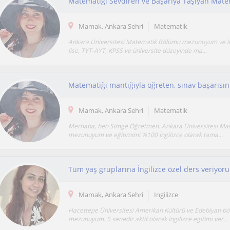
Matematiği Sevdiren ve Başarıya Taşıyan Mat
Mamak, Ankara Sehri
Matematik
Ankara Üniversitesi Matematik Bölümü mezunuyum ve ilk
lise, TYT-AYT, KPSS ve üniversite düzeyinde ma...
Mamak, Ankara Sehri
Matematik
Merhaba, ben Simge Öğretmen. Ankara Üniversitesi Ma
mezunuyum ve eğitimimi %100 İngilizce olarak tama...
Tüm yaş gruplarına İngilizce özel ders veriyor
Mamak, Ankara Sehri
Ingilizce
Hacettepe Üniversitesi Amerikan Kültürü ve Edebiyati b
mezunuyum. 5 senedir aktif olarak Ingilizce egitimi ver...