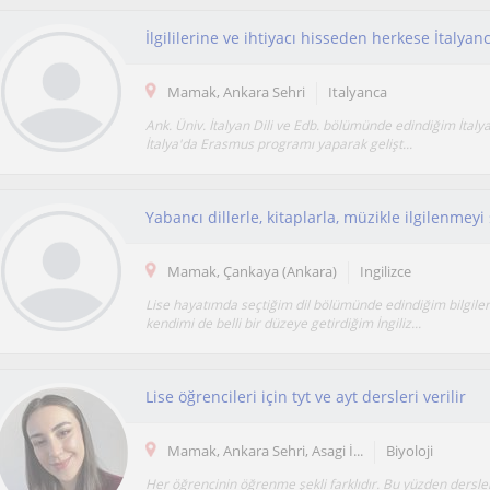
İlgililerine ve ihtiyacı hisseden herkese İtalyan
Mamak, Ankara Sehri
Italyanca
Ank. Üniv. İtalyan Dili ve Edb. bölümünde edindiğim İtalya
İtalya'da Erasmus programı yaparak gelişt...
Yabancı dillerle, kitaplarla, müzikle ilgilenmeyi
Mamak, Çankaya (Ankara)
Ingilizce
Lise hayatımda seçtiğim dil bölümünde edindiğim bilgileri
kendimi de belli bir düzeye getirdiğim İngiliz...
Lise öğrencileri için tyt ve ayt dersleri verilir
Mamak, Ankara Sehri, Asagi İ...
Biyoloji
Her öğrencinin öğrenme şekli farklıdır. Bu yüzden dersler