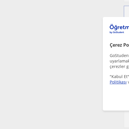
Çerez Po
GoStudent,
uyarlamak 
çerezler g
"Kabul Et"
Politikası