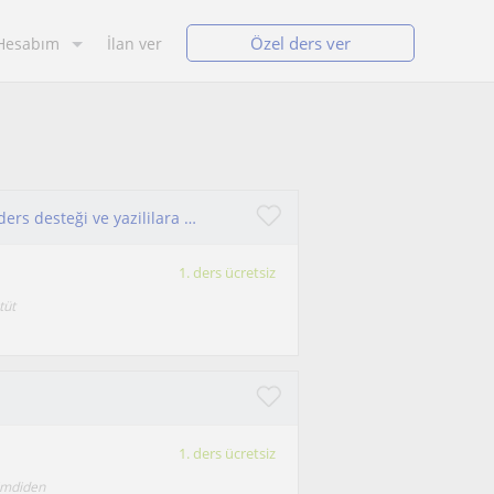
Özel ders ver
Hesabım
İlan ver
LGS ingilizce hazirlik.ingilizce konuşma pratiği,ders desteği ve yazililara hazirlik
1. ders ücretsiz
tüt
1. ders ücretsiz
simdiden