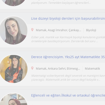
planlıyorum. Temelden başlayan öğrencilerl...
Lise düzeyi biyoloji dersleri için başvurabilirsin
Mamak, Asagi İmrahor, Çankay...
Biyoloji
Ezber yok, mantık var Karmaşık biyoloji konularını günlük
örnekleriyle basitleştiriyorum. Derslerde bol soru ...
Mamak, Ankara Sehri, Etimesg...
Matematik
Matematigi ezberleyerek degil severek ve mantigini kav
çözecegiz. Matematik artik bir sorun degil kolaylik v...
Eğlenceli ve eğiten.İlkokul ve ortaokul öğrencile