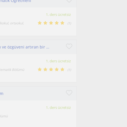
ematik Öğretmeni
1. ders ücretsiz
okul, ortaokul,
(
1
)
Matematiği mantığıyla öğreten, sınav başarısını ve özgüveni artıran bir matematikçiyim.
1. ders ücretsiz
tematik Bölümü
(
1
)
um
1. ders ücretsiz
ölümü