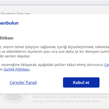
Ücretsiz ilan ver
Ücretsiz bir ilan ver ve öğretmenlerin seninle iletişime geçmesini sağla
litikası
İlkokul-ortaokul İngilizce dersi veren öğretmen
 sitenin temel işleyişini sağlamak, içeriği kişiselleştirmek, reklamla
Mamak
Ingilizce
ve etkinliklerini ölçmenin yanı sıra size daha iyi bir deneyim sunm
ibi verileri depolar.
TED Üniversitesi %100 Ingilizce Sinif Ögretmenligi prog
görmekteyim. 22 yasindayim ve yaklasik 2 yild...
 seçeneğine tıklayarak, aşağıdaki şartları kabul etmiş olursunuz
Çe
ve
Gizlilik Politikası
.
Çerezler Paneli
Kabul et
Mamak
Matematik: Geometri, Lineer Cebir
Makine mühendisi olarak analitik düşünme becerilerimi 
yansıtıyor, konuları ezberden uzak, mantığını kavr...