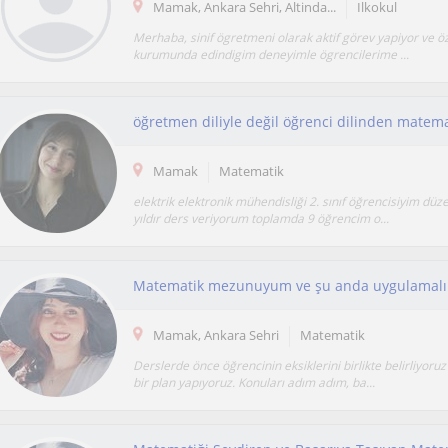
Mamak, Ankara Sehri, Altinda...
Ilkokul
Merhaba, sinif ögretmeni olarak aktif görev yapiyor ve öz
kurumunda edindigim deneyimle ögrencilerime ...
öğretmen diliyle değil öğrenci dilinden matema
Mamak
Matematik
elektrik elektronik mühendisliği 2. sınıf öğrencisiyim düze
yıldır ders veriyorum toplamda 9 öğrencim o...
Mamak, Ankara Sehri
Matematik
Derslerde önce öğrencinin eksiklerini birlikte belirliyoru
bir plan yapıyoruz. Konuları adım adım, ba...