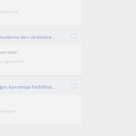
 sonra soru
Matematik dersi kapsamanda ortaokul lise öğrencilerine ders verebilecek seviyedeyim mühendislik mezunuyum
neer Cebir
a, öğrencilere
Kendimi, matematiği ezberletmek yerine mantığını kavratmayı hedefleyen, sabırlı ve öğrenci odaklı bir öğretmen olarak tanımlıyorum
erine göre