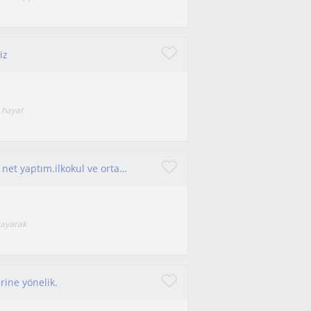
iz
 hayat
Derece öğrencisiyim. Yks25 ayt Matematikte 35 net yaptım.ilkokul ve ortaokul öğrencilerine tercihen yüzyüze eğitim vermek isterim.
rayarak
rine yönelik.