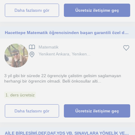
daha fazlasını gör
Ücretsiz iletişime geç
Hacettepe Matematik öğrencisinden başarı garantili özel ders
Matematik
Yenikent Ankara, Yeniken...
3 yil gibi bir sürede 22 ögrenciyle çalistim gelisim saglamayan
herhangi bir ögrencim olmadi. Belli önkosullar alti...
1. ders ücretsiz
daha fazlasını gör
Ücretsiz iletişime geç
AİLE BİRLEŞİMİ,DEF,DAF,YDS VB. SINAVLARA YÖNELİK VEYA MESLEKİ AÇIDAN FRANSIZCA HAZIRLIK DERSLERİ