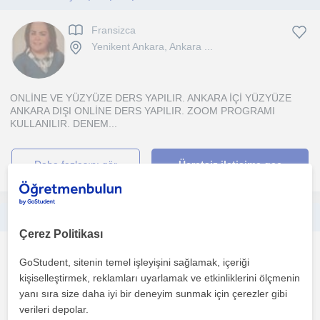
Fransizca
Yenikent Ankara, Ankara ...
ONLİNE VE YÜZYÜZE DERS YAPILIR. ANKARA İÇİ YÜZYÜZE
ANKARA DIŞI ONLİNE DERS YAPILIR. ZOOM PROGRAMI
KULLANILIR. DENEM...
daha fazlasını gör
Ücretsiz iletişime geç
Her Seviyeye uygun Piyano dersi verilir
Çerez Politikası
Piyano
GoStudent, sitenin temel işleyişini sağlamak, içeriği
Yenikent Ankara, Ankara ...
kişiselleştirmek, reklamları uyarlamak ve etkinliklerini ölçmenin
yanı sıra size daha iyi bir deneyim sunmak için çerezler gibi
verileri depolar.
30 yıldır aktif olarak Piyano çalmaktayım. Konservatuar eğitimim