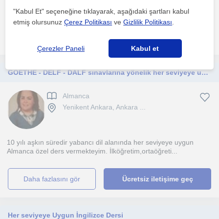
de bulunmaktadır. Öğrencinin evinde piyano olmak ...
"Kabul Et" seçeneğine tıklayarak, aşağıdaki şartları kabul
etmiş olursunuz
Çerez Politikası
ve
Gizlilik Politikası
.
daha fazlasını gör
Ücretsiz iletişime geç
Çerezler Paneli
Kabul et
GOETHE - DELF - DALF sınavlarına yönelik her seviyeye uygun Almanca Özel Ders
Almanca
Yenikent Ankara, Ankara ...
10 yılı aşkın süredir yabancı dil alanında her seviyeye uygun
Almanca özel ders vermekteyim. İlköğretim,ortaöğreti...
daha fazlasını gör
Ücretsiz iletişime geç
Her seviyeye Uygun İngilizce Dersi