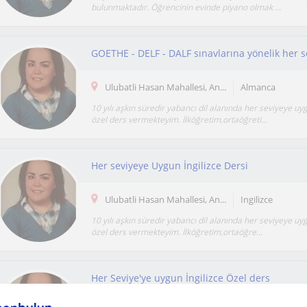
bulunmaktadır. Öğrencinin evinde piyano olmak ...
Ulubatli Hasan Mahallesi, An...
Almanca
10 yılı aşkın süredir yabancı dil alanında her seviyeye 
özel ders vermekteyim. İlköğretim,ortaöğreti...
Her seviyeye Uygun İngilizce Dersi
Ulubatli Hasan Mahallesi, An...
Ingilizce
10 yılı aşkın süredir yabancı dil alanında her seviyeye uyg
özel ders vermekteyim. İlköğretim,ortaöğre...
Her Seviye'ye uygun İngilizce Özel ders