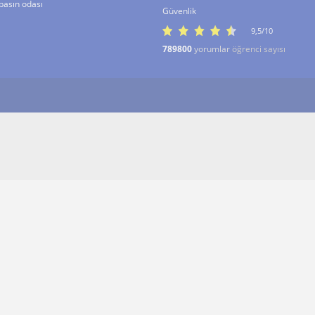
basın odası
Güvenlik
9,5/10
789800
yorumlar
öğrenci sayısı