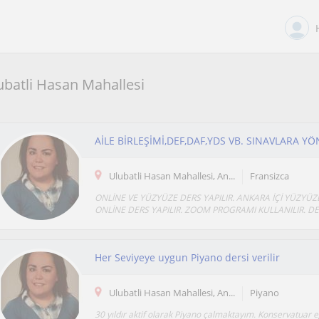
ubatli Hasan Mahallesi
Ulubatli Hasan Mahallesi, An...
Fransizca
ONLİNE VE YÜZYÜZE DERS YAPILIR. ANKARA İÇİ YÜZYÜZ
ONLİNE DERS YAPILIR. ZOOM PROGRAMI KULLANILIR. DE
Her Seviyeye uygun Piyano dersi verilir
Ulubatli Hasan Mahallesi, An...
Piyano
30 yıldır aktif olarak Piyano çalmaktayım. Konservatuar 