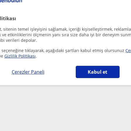
Ulubatli Hasan Mahallesi, An...
Ingilizce
10 yılı aşkın süredir yabancı dil alanında her seviyeye uyg
özel ders vermekteyim. İlköğretim,ortaöğre...
litikası
 sitenin temel işleyişini sağlamak, içeriği kişiselleştirmek, reklamla
ve etkinliklerini ölçmenin yanı sıra size daha iyi bir deneyim sunm
Öğretmenlerin seninle iletişime geçmesine izin ver
ibi verileri depolar.
 seçeneğine tıklayarak, aşağıdaki şartları kabul etmiş olursunuz
Çe
Ya da:
ve
Gizlilik Politikası
.
Bu aramayı kaydet ve yeni öğretmenlerimiz olduğu
Çerezler Paneli
Kabul et