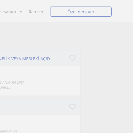
Özel ders ver
Hesabım
İlan ver
AİLE BİRLEŞİMİ,DEF,DAF,YDS VB. SINAVLARA YÖNELİK VEYA MESLEKİ AÇIDAN FRANSIZCA HAZIRLIK DERSLERİ
E ANKARA DIŞI
NEM...
eğitimim de