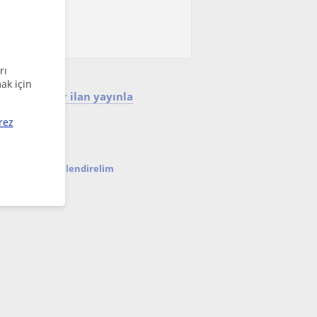
un İngilizce
rı
ak için
mek için bir ilan yayınla
rez
nda seni bilgilendirelim