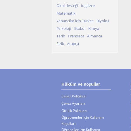
Okul desteği
Ingilizce
Matematik
Yabancilar için Türkçe
Biyoloji
Psikoloji
Ilkokul
Kimya
Tarih
Fransizca
Almanca
Fizik
Arapça
Hüküm ve Koşullar
Çerez Politikası
Çerez Ayarları
Gizlilik Politikası
Öğretmenler İçin Kullanım
Koşulları
Öğrenciler İçin Kullanım