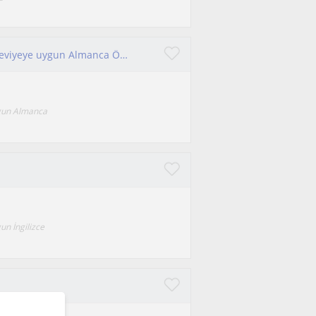
GOETHE - DELF - DALF sınavlarına yönelik her seviyeye uygun Almanca Özel Ders
uygun Almanca
un İngilizce