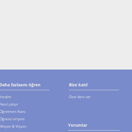
Daha fazlasını öğren
Bize katıl
Yardım
Özel ders ver
Nasıl çalışır
Öğretmen Alanı
Öğrenci erişimi
Yorumlar
Misyon & Vizyon