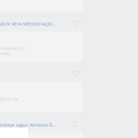
AİLE BİRLEŞİMİ,DEF,DAF,YDS VB. SINAVLARA YÖNELİK VEYA MESLEKİ AÇIDAN FRANSIZCA HAZIRLIK DERSLERİ
E ANKARA DIŞI
NEM...
eğitimim de
GOETHE - DELF - DALF sınavlarına yönelik her seviyeye uygun Almanca Özel Ders