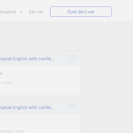
Özel ders ver
Hesabım
İlan ver
Friendly and supportive tutor helping learners speak English with confidence.
mi
y school
Friendly and supportive tutor helping learners speak English with confidence.
earners. I focus