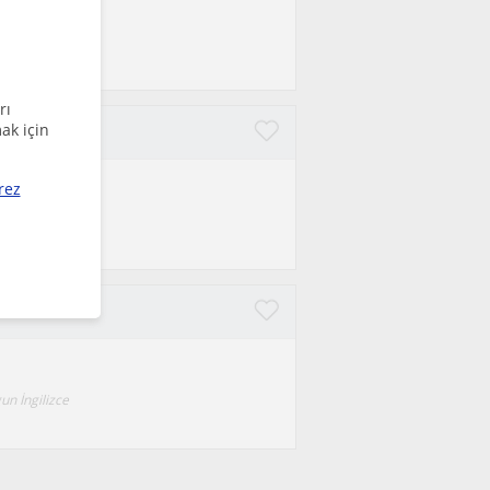
uygun Almanca
rı
ak için
rez
un İngilizce
un İngilizce