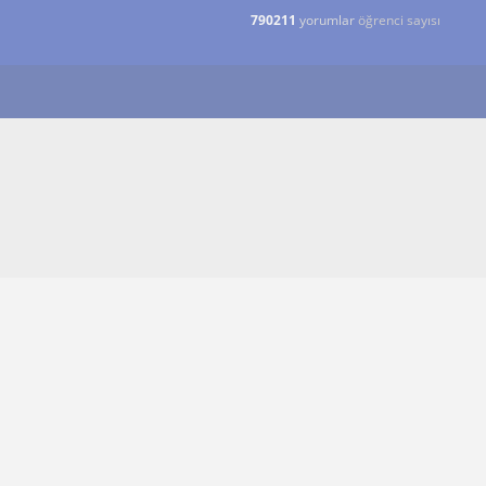
790211
yorumlar
öğrenci sayısı