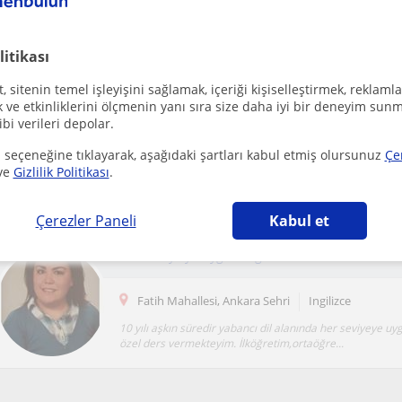
Fatih Mahallesi, Ankara Sehri
Almanca
10 yılı aşkın süredir yabancı dil alanında her seviyeye 
özel ders vermekteyim. İlköğretim,ortaöğreti...
litikası
 sitenin temel işleyişini sağlamak, içeriği kişiselleştirmek, reklamla
ve etkinliklerini ölçmenin yanı sıra size daha iyi bir deneyim sunm
Her seviyeye Uygun İngilizce Dersi
ibi verileri depolar.
Fatih Mahallesi, Ankara Sehri
Ingilizce
 seçeneğine tıklayarak, aşağıdaki şartları kabul etmiş olursunuz
Çe
ve
Gizlilik Politikası
.
10 yılı aşkın süredir yabancı dil alanında her seviyeye uyg
özel ders vermekteyim. İlköğretim,ortaöğre...
Çerezler Paneli
Kabul et
Her Seviye'ye uygun İngilizce Özel ders
Fatih Mahallesi, Ankara Sehri
Ingilizce
10 yılı aşkın süredir yabancı dil alanında her seviyeye uyg
özel ders vermekteyim. İlköğretim,ortaöğre...