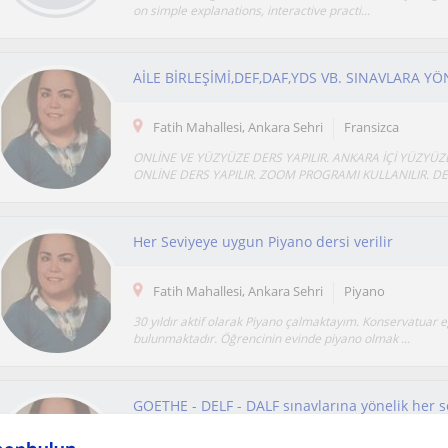
on simple explanations, interactive practi...
Fatih Mahallesi, Ankara Sehri
Fransizca
ONLİNE VE YÜZYÜZE DERS YAPILIR. ANKARA İÇİ YÜZYÜZ
ONLİNE DERS YAPILIR. ZOOM PROGRAMI KULLANILIR. DE
Her Seviyeye uygun Piyano dersi verilir
Fatih Mahallesi, Ankara Sehri
Piyano
30 yıldır aktif olarak Piyano çalmaktayım. Konservatuar 
bulunmaktadır. Öğrencinin evinde piyano olmak ...