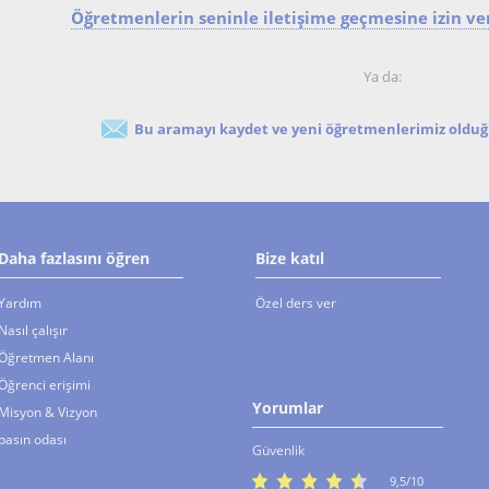
Öğretmenlerin seninle iletişime geçmesine izin ver
Ya da:
Bu aramayı kaydet ve yeni öğretmenlerimiz olduğu
Daha fazlasını öğren
Bize katıl
Yardım
Özel ders ver
Nasıl çalışır
Öğretmen Alanı
Öğrenci erişimi
Yorumlar
Misyon & Vizyon
basın odası
Güvenlik
9,5/10