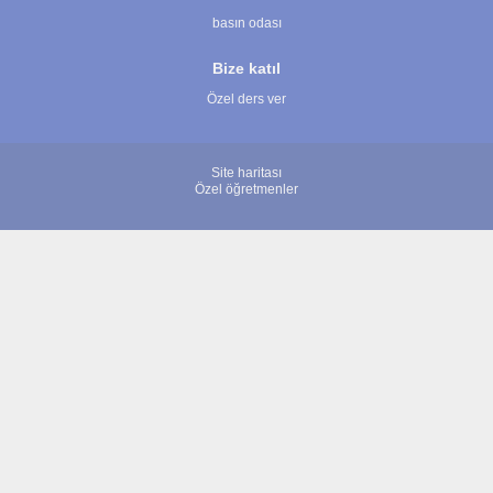
basın odası
Bize katıl
Özel ders ver
Site haritası
Özel öğretmenler
© 2007 - 2026 ÖğretmenBulun