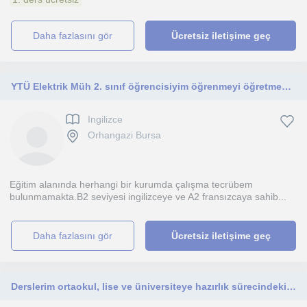
daha fazlasını gör
Ücretsiz iletişime geç
YTÜ Elektrik Müh 2. sınıf öğrencisiyim öğrenmeyi öğretmeyi severim B1 seviyesine kadar gelmek isteyen kişilere uygunum
Ingilizce
Orhangazi Bursa
Eğitim alanında herhangi bir kurumda çalışma tecrübem
bulunmamakta.B2 seviyesi ingilizceye ve A2 fransızcaya sahib...
daha fazlasını gör
Ücretsiz iletişime geç
Derslerim ortaokul, lise ve üniversiteye hazırlık sürecindeki öğrencilere yöneliktir.