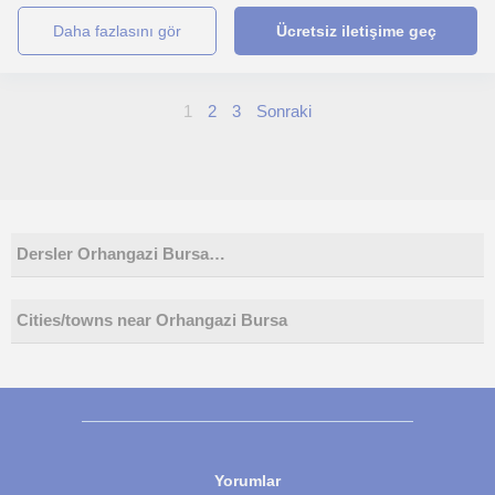
daha fazlasını gör
Ücretsiz iletişime geç
1
2
3
Sonraki
Dersler Orhangazi Bursa…
Cities/towns near Orhangazi Bursa
Yorumlar