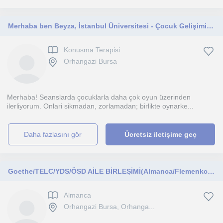
Merhaba ben Beyza, İstanbul Üniversitesi - Çocuk Gelişimi mezunuyum. MEB'e bağlı özel çocuklar için eğitici sertifikasına sahibim.
Konusma Terapisi
Orhangazi Bursa
Merhaba! Seanslarda çocuklarla daha çok oyun üzerinden
ilerliyorum. Onlari sikmadan, zorlamadan; birlikte oynarke...
daha fazlasını gör
Ücretsiz iletişime geç
Goethe/TELC/YDS/ÖSD AİLE BİRLEŞİMİ(Almanca/Flemenkce) Okul müfredatı ve ödev desteği 14 yıllık eğitim tecrübem var ve yabancı dili
Almanca
Orhangazi Bursa, Orhanga...