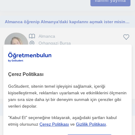
İlanını yayınla
Almanca öğrenip Almanya'daki kapılarını açmak ister misiniz? Almanya'da doğmuş bir öğretmenden doğru telaffuzla Almanca öğren
Almanca
Orhangazi Bursa
Bire bir eğitimde gerek yüz yüze gerek online olarak eğitim
tecrübesi ile sınıf ortamı ya da evinizin konforunda eğ...
Çerez Politikası
GoStudent, sitenin temel işleyişini sağlamak, içeriği
daha fazlasını gör
Ücretsiz iletişime geç
kişiselleştirmek, reklamları uyarlamak ve etkinliklerini ölçmenin
yanı sıra size daha iyi bir deneyim sunmak için çerezler gibi
verileri depolar.
7 den 70 e Pilates yapmak isteyen herkes için pilates
"Kabul Et" seçeneğine tıklayarak, aşağıdaki şartları kabul
etmiş olursunuz
Çerez Politikası
ve
Gizlilik Politikası
.
Pilates
Orhangazi Bursa