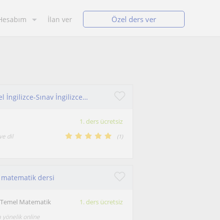
Özel ders ver
Hesabım
İlan ver
İngilizce öğretmeninden her yaş grubuna, Genel İngilizce-Sınav İngilizcesi(YDT,YDS,IELTS, TOEFL) dersleri
1. ders ücretsiz
ve dil
(
1
)
l matematik dersi
 Temel Matematik
1. ders ücretsiz
a yönelik online