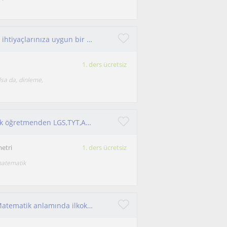
İster sıfırdan başlayın ister seviyenizi geliştirin, ihtiyaçlarınıza uygun bir programla hedeflerinize birlikte ulaşabiliriz.
1. ders ücretsiz
sa da, dinleme,
Marmara Matematik Öğrt. (İNG)mezunu 24 yıllık öğretmenden LGS,TYT,AYT sınavı ve ara sınıflar için Matematik ve Geometri özel ders
etri
1. ders ücretsiz
matematik
Biyosistem mühendisliği 3.sınıf öğrencisiyim. Matematik anlamında ilkokul ve ortaokul öğrencilerine eğitim vermek isterim.