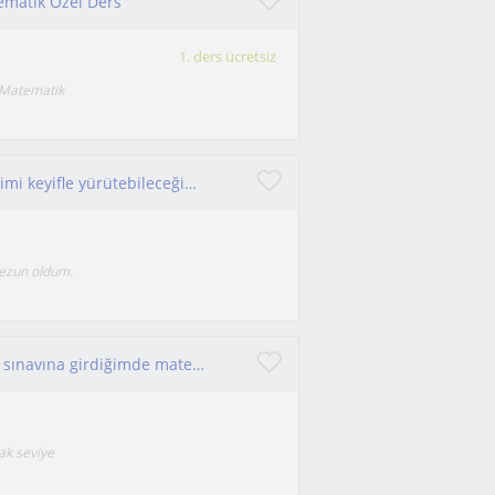
ematik Özel Ders
1. ders ücretsiz
 Matematik
Merhabalar yaz döneminde online özel derslerimi keyifle yürütebileceğimi düşünüyorum. Birlikte çalışmak için sabırsızlanıyorum.
mezun oldum.
Hiç hazırlanmadan üniversite sınavına ve KPSS sınavına girdiğimde matematik alanında fulle yakın bir başarı gösterdim.KPSS TYT AYT
ak seviye