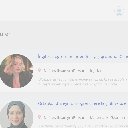
lüfer
Nilüfer, İhsaniye (Bursa)
Ingilizce
Uluslararasi egitim deneyimine sahip, farkli yas gruplari 
düzeylerindeki ögrencilerle birebir egitim tecrübe...
Ortaokul düzeyi tüm öğrencilere koçluk ve öze
Nilüfer, İhsaniye (Bursa)
Matematik: Geometri,
Merhaba, ben ortaokul (5, 6, 7 ve 8. sinif) ile LGS grubun