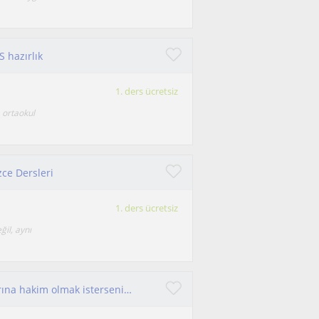
 hazırlık
1. ders ücretsiz
 ortaokul
zce Dersleri
1. ders ücretsiz
il, aynı
Ofiste en çok kullanacağınız Office uygulamalarına hakim olmak isterseniz, size yardımcı olmaktan mutluluk duyarım..