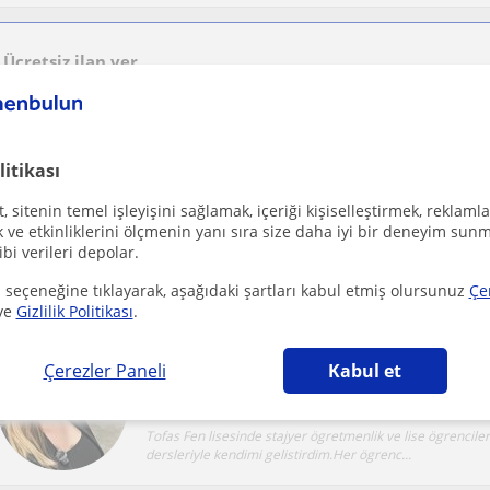
Ücretsiz ilan ver
Ücretsiz bir ilan ver ve öğretmenlerin seninle iletişime geçmesini sağla
litikası
 sitenin temel işleyişini sağlamak, içeriği kişiselleştirmek, reklamla
Nilüfer
YKS
ve etkinliklerini ölçmenin yanı sıra size daha iyi bir deneyim sunm
ibi verileri depolar.
Lise dönemi, derslerin, sinavlarin, hedeflerin ve gelecek 
yogun biçimde hissedildigi bir dönem. Bu süreç...
 seçeneğine tıklayarak, aşağıdaki şartları kabul etmiş olursunuz
Çe
ve
Gizlilik Politikası
.
Disiplinli biriyim, anlatmaktan ve öğretmekten
Çerezler Paneli
Kabul et
Nilüfer, Yildirim (Bursa)
Kimya
Tofas Fen lisesinde stajyer ögretmenlik ve lise ögrencile
dersleriyle kendimi gelistirdim.Her ögrenc...