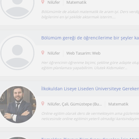
Nilüfer
Matematik
Bölümümle de alakalı matematik ile aram iyi. Ders verdiğ
bilgilerimi en iyi şekilde aktarmak isterim....
Bölümüm gereği de öğrencilerime bir şeyler ka
Nilüfer
Web Tasarim: Web
Her öğrencinin öğrenme biçimi, şekline göre adapte olup 
eğitim planlaması yapabilirim. Ulutek Kidsmaker...
İlkokuldan Liseye Liseden Üniversiteye Gereken
Nilüfer, Çali, Gümüstepe (Bu...
Matematik
Online egitim olarak ders de vermekteyim ama gözleml
neticesinde online egitimin yeterli olmadigi kanisindayim.