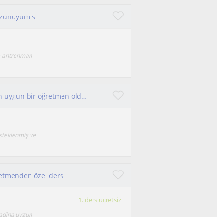
ezunuyum s
lde antrenman
İlkokul - Ortaokul ve Lise olarak her kademe için uygun bir öğretmen olduğumu düşünüyorum
esteklenmiş ve
retmenden özel ders
1. ders ücretsiz
 adina uygun