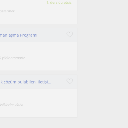
1. ders ücretsiz
göstermek
Uzmanlaşma Programı
yildir otomotiv
Bilgi haznesi geniş, öğrencinin sorununa yönelik çözüm bulabilen, iletişimi güçlü biriyim.
ksiklerine daha