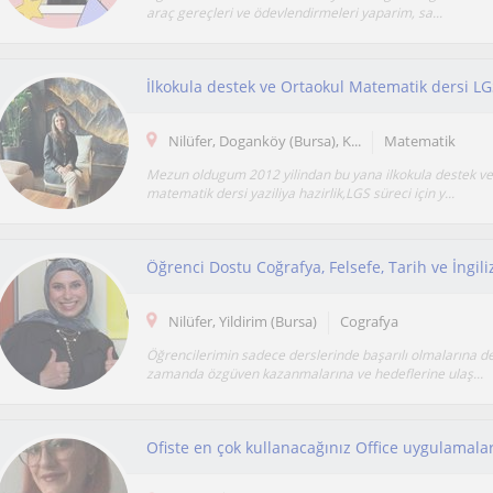
araç gereçleri ve ödevlendirmeleri yaparim, sa...
İlkokula destek ve Ortaokul Matematik dersi LGS
Nilüfer, Doganköy (Bursa), K...
Matematik
Mezun oldugum 2012 yilindan bu yana ilkokula destek ve
matematik dersi yaziliya hazirlik,LGS süreci için y...
Öğrenci Dostu Coğrafya, Felsefe, Tarih ve İngili
Nilüfer, Yildirim (Bursa)
Cografya
Öğrencilerimin sadece derslerinde başarılı olmalarına değ
zamanda özgüven kazanmalarına ve hedeflerine ulaş...