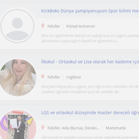
KickBoks Dünya şampiyonuyum Spor bilimi m
Nilüfer
Kisisel Antrenör
Bire bir eğitimlerle bilinçli ve sağlığınıza en uygun şeki
planlaması yapacağım Keyifli ve eğlenceli a...
Nilüfer
Ingilizce
Bireysel ihtiyaçlara uygun, yeni öğrenme metotları ile d
uzaktan öğretim modeline açık bir şekilde de...
LGS ve ortaokul düzeyinde master dereceli öğ
Nilüfer, Ada (Bursa), Dereki...
Matematik
Ögrencilerin eskiden olusmus yanlis bilgilerini gidermek