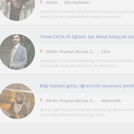
Nilüfer
Ofis Yazilimlari
Çalışan bir mühendis olarak yeni mezunlara kısa yollar 
onların işlerini kolaylaştırmak isterim, sadece ke...
Temel CATIA V5 Eğitimi, Sac Metal Kalıpçılık 
Nilüfer, İhsaniye (Bursa), Ç...
Catia
Endüstriyel Tasarim Mühendisligi mezunuyum. Yaklasik 5 
sektöründe Catia V5 kullanarak sac metal kal...
Nilüfer, İhsaniye (Bursa), G...
Matematik
Bire bir eğitimde yeterli deneyimlere sahip, öğrencinin e
fazla özen gösteren, konu ile ilgili fazla...