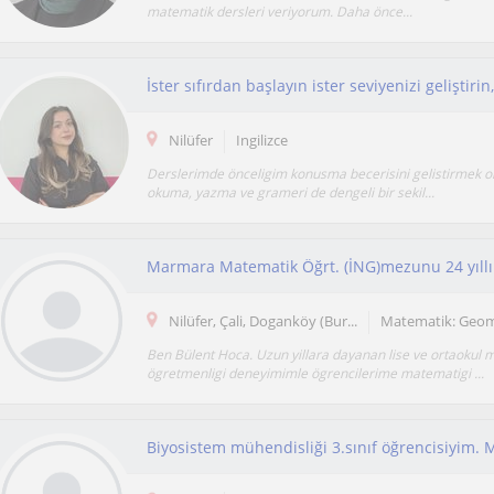
matematik dersleri veriyorum. Daha önce...
Nilüfer
Ingilizce
Derslerimde önceligim konusma becerisini gelistirmek ol
okuma, yazma ve grameri de dengeli bir sekil...
Nilüfer, Çali, Doganköy (Bur...
Matematik: Geom
Ben Bülent Hoca. Uzun yillara dayanan lise ve ortaokul 
ögretmenligi deneyimimle ögrencilerime matematigi ...