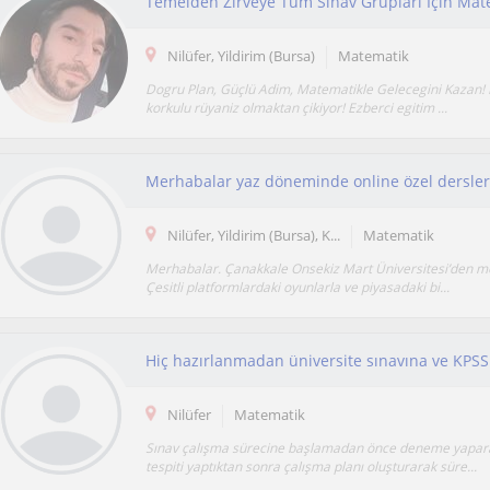
Temelden Zirveye Tüm Sınav Grupları İçin Mat
Nilüfer, Yildirim (Bursa)
Matematik
Dogru Plan, Güçlü Adim, Matematikle Gelecegini Kazan!
korkulu rüyaniz olmaktan çikiyor! Ezberci egitim ...
Nilüfer, Yildirim (Bursa), K...
Matematik
Merhabalar. Çanakkale Onsekiz Mart Üniversitesi’den 
Çesitli platformlardaki oyunlarla ve piyasadaki bi...
Nilüfer
Matematik
Sınav çalışma sürecine başlamadan önce deneme yapar
tespiti yaptıktan sonra çalışma planı oluşturarak süre...