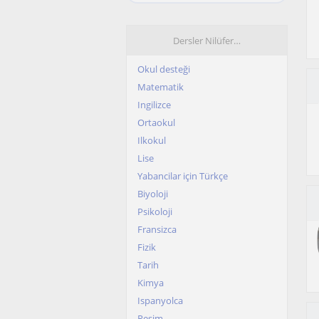
Dersler Nilüfer…
Okul desteği
Matematik
Ingilizce
Ortaokul
Ilkokul
Lise
Yabancilar için Türkçe
Biyoloji
Psikoloji
Fransizca
Fizik
Tarih
Kimya
Ispanyolca
Resim