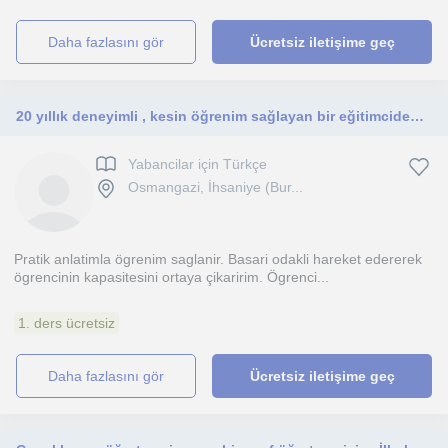
daha fazlasını gör
Ücretsiz iletişime geç
20 yıllık deneyimli , kesin öğrenim sağlayan bir eğitimciden online ders
Yabancilar için Türkçe
Osmangazi, İhsaniye (Bur...
Pratik anlatimla ögrenim saglanir. Basari odakli hareket edererek
ögrencinin kapasitesini ortaya çikaririm. Ögrenci...
1. ders ücretsiz
daha fazlasını gör
Ücretsiz iletişime geç