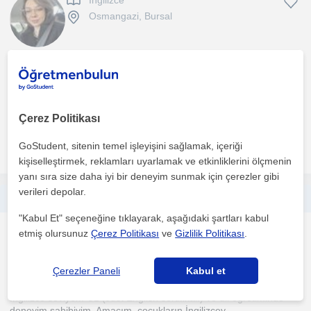
Ingilizce
Osmangazi, Bursal
6-12 yaş arası çocuklara birebir İngilizce dersleri verdim. • Dersleri
çocukların seviyesine ve ilgi alanlarına gör...
1. ders ücretsiz
Çerez Politikası
GoStudent, sitenin temel işleyişini sağlamak, içeriği
daha fazlasını gör
Ücretsiz iletişime geç
kişiselleştirmek, reklamları uyarlamak ve etkinliklerini ölçmenin
yanı sıra size daha iyi bir deneyim sunmak için çerezler gibi
verileri depolar.
Merhaba , Derslerimi 3 yaş üstü çocuk gruplarına yönelik hazırlıyor hem eğlenip hem öğreniyoruz.
"Kabul Et" seçeneğine tıklayarak, aşağıdaki şartları kabul
Ingilizce
etmiş olursunuz
Çerez Politikası
ve
Gizlilik Politikası
.
Osmangazi, Bursal
Çerezler Paneli
Kabul et
İngilizce seviyem C1 (Just English sertifikalı) ve dil öğretiminde
deneyim sahibiyim. Amacım, çocukların İngilizcey...