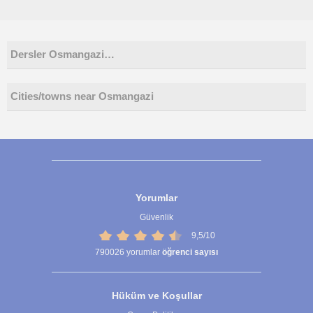
Dersler Osmangazi…
Cities/towns near Osmangazi
Yorumlar
Güvenlik
9,5/10
790026
yorumlar
öğrenci sayısı
Hüküm ve Koşullar