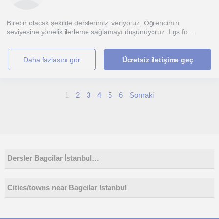
Birebir olacak şekilde derslerimizi veriyoruz. Öğrencimin
seviyesine yönelik ilerleme sağlamayı düşünüyoruz. Lgs fo...
daha fazlasını gör
Ücretsiz iletişime geç
1
2
3
4
5
6
Sonraki
Dersler Bagcilar İstanbul…
Cities/towns near Bagcilar Istanbul