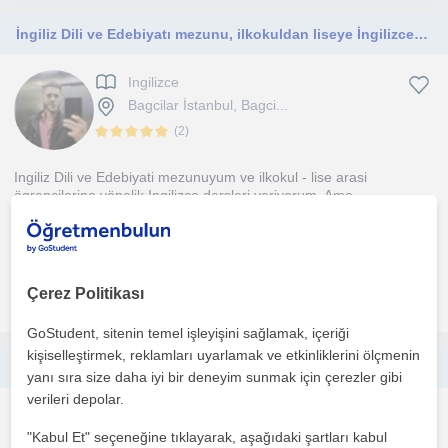
İngiliz Dili ve Edebiyatı mezunu, ilkokuldan liseye İngilizceyi sevdirerek öğreten çevrimiçi öğretmen
Ingilizce
Bagcilar İstanbul, Bagci...
(
2
)
Ingiliz Dili ve Edebiyati mezunuyum ve ilkokul - lise arasi
ögrencilerine yönelik Ingilizce dersleri veriyorum. Ama...
1. ders ücretsiz
Çerez Politikası
daha fazlasını gör
Ücretsiz iletişime geç
GoStudent, sitenin temel işleyişini sağlamak, içeriği
kişiselleştirmek, reklamları uyarlamak ve etkinliklerini ölçmenin
TECRÜBELİ ÖĞRETMENDEN İNGİLİZCE ÖZEL DERS
yanı sıra size daha iyi bir deneyim sunmak için çerezler gibi
verileri depolar.
Ingilizce
"Kabul Et" seçeneğine tıklayarak, aşağıdaki şartları kabul
Bagcilar İstanbul, Bagci...