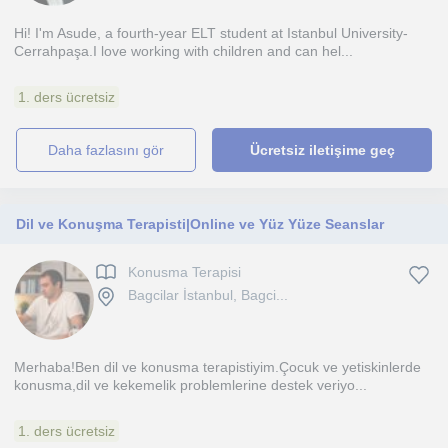
Hi! I'm Asude, a fourth-year ELT student at Istanbul University-
Cerrahpaşa.I love working with children and can hel...
1. ders ücretsiz
daha fazlasını gör
Ücretsiz iletişime geç
Dil ve Konuşma Terapisti|Online ve Yüz Yüze Seanslar
Konusma Terapisi
Bagcilar İstanbul, Bagci...
Merhaba!Ben dil ve konusma terapistiyim.Çocuk ve yetiskinlerde
konusma,dil ve kekemelik problemlerine destek veriyo...
1. ders ücretsiz