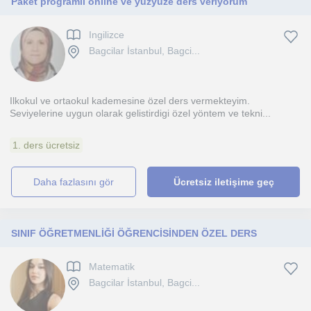
Paket programlı online ve yüzyüze ders veriyorum
Ingilizce
Bagcilar İstanbul, Bagci...
Ilkokul ve ortaokul kademesine özel ders vermekteyim.
Seviyelerine uygun olarak gelistirdigi özel yöntem ve tekni...
1. ders ücretsiz
daha fazlasını gör
Ücretsiz iletişime geç
SINIF ÖĞRETMENLİĞİ ÖĞRENCİSİNDEN ÖZEL DERS
Matematik
Bagcilar İstanbul, Bagci...