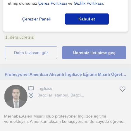
etmiş olursunuz
Çerez Politikası
ve
Gizlilik Politikası
.
Private Lessons for students from every age -Individual lesson
Çerezler Paneli
Kabul et
plans -Focusing on four main skills -Speaking Focu...
1. ders ücretsiz
daha fazlasını gör
Ücretsiz iletişime geç
Profesyonel Amerikan Aksanlı İngilizce Eğitimi Mısırlı Öğretmenden
Ingilizce
Bagcilar İstanbul, Bagci...
Merhaba,Aslen Mısırlı olup profesyonel İngilizce eğitimi
vermekteyim. Amerikan aksanı konuşuyorum. Bu sayede öğrenc...