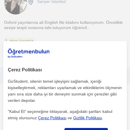
Sariyer İstanbul
Oxford yayınlarına ait English file kitabını kullanıyorum. Öncelikle
seviye tespit sınavına tabi tutuyorum öğrencil...
1. ders ücretsiz
daha fazlasını gör
Ücretsiz iletişime geç
Çerez Politikası
Lise ve üniversite hazırlık grubuna özel online öğretmen
GoStudent, sitenin temel işleyişini sağlamak, içeriği
kişiselleştirmek, reklamları uyarlamak ve etkinliklerini ölçmenin
Matematik
yanı sıra size daha iyi bir deneyim sunmak için çerezler gibi
Sariyer İstanbul, Sariye...
verileri depolar.
"Kabul Et" seçeneğine tıklayarak, aşağıdaki şartları kabul
etmiş olursunuz
Çerez Politikası
ve
Gizlilik Politikası
.
Uzun süre deneyimli ve donanimli bir sürecim
mevcuttur.ögrencilerimle birebir de dahil olmak üzere , keyifli
ögrenc...