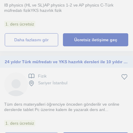
IB physics (HL ve SL)AP physics 1-2 ve AP physics C-Türk
müfredatı fizikYKS hazırlık fizik
1. ders ücretsiz
daha fazlasını gör
Ücretsiz iletişime geç
24 yıldır Türk müfredatı ve YKS hazırlık dersleri ile 10 yıldır IB Fizik HL ve SL ve AP fizik İngilizce olarak anlatmaktayım
Fizik
Sariyer İstanbul
Tüm ders materyalleri öğrenciye önceden gönderilir ve online
derslerde tablet Pc üzerine kalem ile yazarak ders anl...
1. ders ücretsiz