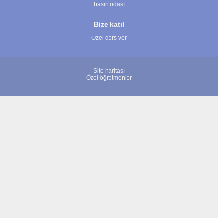
basın odası
Bize katıl
Özel ders ver
Site haritası
Özel öğretmenler
© 2007 - 2026 ÖğretmenBulun