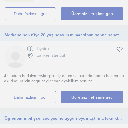
daha fazlasını gör
Ücretsiz iletişime geç
Merhaba ben rüya 20 yaşındayım mimar sinan sahne sanatları 2.sınıf öğrencisiyim derslerimin tiyatro sevenler içiin
Tiyatro
Sariyer İstanbul
4.sınıftan beri tiyatroyla ilgileniyoruum ve suanda bunun bolumunu
okudugum icin cogu seyi cevaplayabilirim ayni za...
daha fazlasını gör
Ücretsiz iletişime geç
Öğrencinin bilişsel seviyesine uygun oyunlaştırma teknikleri kullanarak, matematiğe karşı meraklandırıyorum