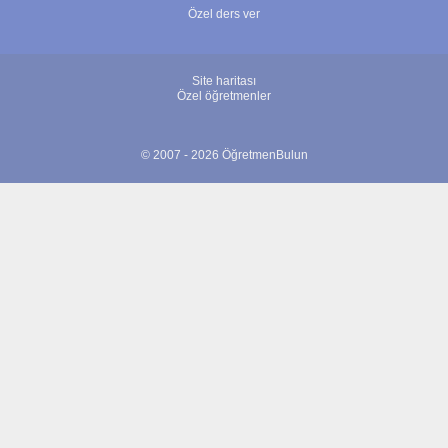
Özel ders ver
Site haritası
Özel öğretmenler
© 2007 - 2026 ÖğretmenBulun