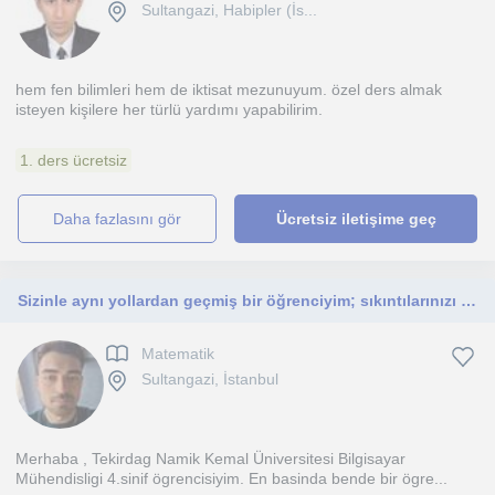
Sultangazi, Habipler (İs...
hem fen bilimleri hem de iktisat mezunuyum. özel ders almak
isteyen kişilere her türlü yardımı yapabilirim.
1. ders ücretsiz
daha fazlasını gör
Ücretsiz iletişime geç
Sizinle aynı yollardan geçmiş bir öğrenciyim; sıkıntılarınızı çok iyi anlıyorum! Dersleri sıkıcı olmaktan çıkarıp, hedefine ulaşma
Matematik
Sultangazi, İstanbul
Merhaba , Tekirdag Namik Kemal Üniversitesi Bilgisayar
Mühendisligi 4.sinif ögrencisiyim. En basinda bende bir ögre...