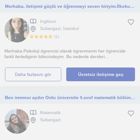
Merhaba, iletişimi güçlü ve öğrenmeyi seven biriyim.İlkokul ve ortaokul öğrencilerine derslerinde destek olmayı hedefliyorum
Ingilizce
Sultangazi, İstanbul
(
1
)
Merhaba.Psikoloji ögrencisi olarak ögrenmenin her ögrencide
farkli ilerlediginin bilincindeyim. Bu nedenle dersleri...
daha fazlasını gör
Ücretsiz iletişime geç
Ben iremnur aydın Ordu üniversite 4.sınıf matematik bölümü öğrencisiyim. Her sınıfa uygun ders anlatımı yapabilirim
Matematik
Sultangazi