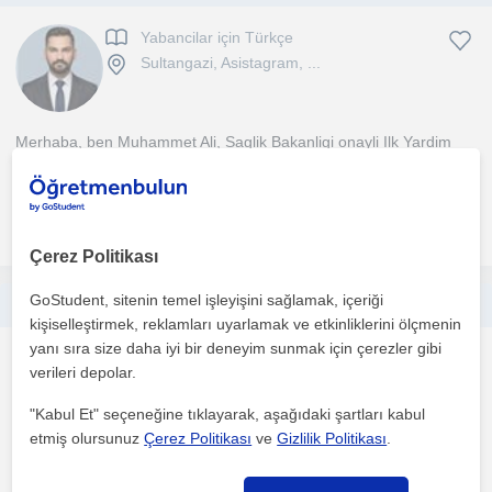
Yabancilar için Türkçe
Sultangazi, Asistagram, ...
Merhaba, ben Muhammet Ali, Saglik Bakanligi onayli Ilk Yardim
Egitmeni olarak, hayati öneme sahip bu bilgileri en ...
daha fazlasını gör
Ücretsiz iletişime geç
Çerez Politikası
GoStudent, sitenin temel işleyişini sağlamak, içeriği
Ortaokul ve lise öğrencilerine yönelik İngilizce dersleri veriyorum. Amacım öğrencinin temelini sağlamlaştırmak.
kişiselleştirmek, reklamları uyarlamak ve etkinliklerini ölçmenin
yanı sıra size daha iyi bir deneyim sunmak için çerezler gibi
Ingilizce
verileri depolar.
Sultangazi, Gaziosmanpas...
"Kabul Et" seçeneğine tıklayarak, aşağıdaki şartları kabul
etmiş olursunuz
Çerez Politikası
ve
Gizlilik Politikası
.
Üç yildir devlet liselerinde (dil siniflari dahil) Ingilizce ögretmenligi
yapmaktayim.