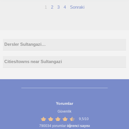
1
2
3
4
Sonraki
Dersler Sultangazi…
Cities/towns near Sultangazi
Yorumlar
Güvenlik
9,5/10
790034
yorumlar
öğrenci sayısı