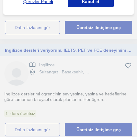
Çerezler Paneli
Kabul et
1. ders ücretsiz
daha fazlasını gör
Ücretsiz iletişime geç
İngilizce dersleri veriyorum. IELTS, PET ve FCE deneyimim var. İngiltere’de native eğitim aldım. her yas grubu ile calisiyorum.
Ingilizce
Sultangazi, Basaksehir, ...
Ingilizce derslerimi ögrencinin seviyesine, yasina ve hedeflerine
göre tamamen bireysel olarak planlarim. Her ögren...
1. ders ücretsiz
daha fazlasını gör
Ücretsiz iletişime geç