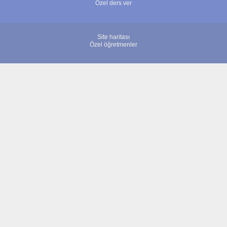
Özel ders ver
Site haritası
Özel öğretmenler
© 2007 - 2026 ÖğretmenBulun