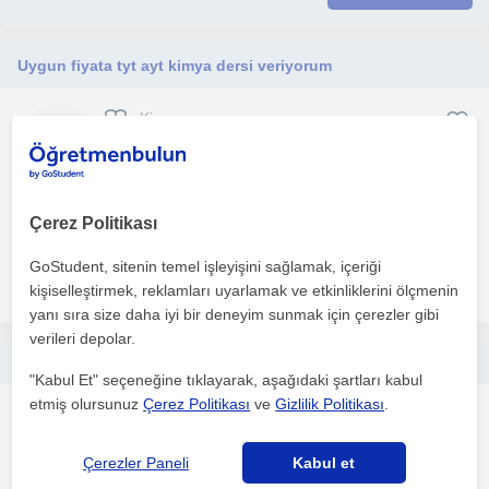
Uygun fiyata tyt ayt kimya dersi veriyorum
Kimya
Turgutlu
Çerez Politikası
1. ders ücretsiz
GoStudent, sitenin temel işleyişini sağlamak, içeriği
daha fazlasını gör
Ücretsiz iletişime geç
kişiselleştirmek, reklamları uyarlamak ve etkinliklerini ölçmenin
yanı sıra size daha iyi bir deneyim sunmak için çerezler gibi
verileri depolar.
Merhaba ! İlköğretim matematik , ortaöğretim fen ve matematik dersleri verilir . Lise biyoloji dersi verilir
"Kabul Et" seçeneğine tıklayarak, aşağıdaki şartları kabul
etmiş olursunuz
Çerez Politikası
ve
Gizlilik Politikası
.
Matematik
Turgutlu, Manisa Sehri
Çerezler Paneli
Kabul et