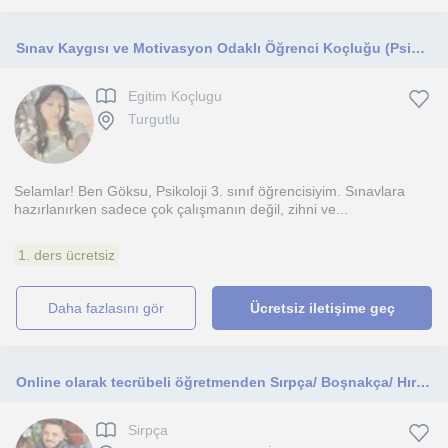
Sınav Kaygısı ve Motivasyon Odaklı Öğrenci Koçluğu (Psikoloji Öğrencisinden)
Egitim Koçlugu
Turgutlu
Selamlar! Ben Göksu, Psikoloji 3. sınıf öğrencisiyim. Sınavlara
hazırlanırken sadece çok çalışmanın değil, zihni ve...
1. ders ücretsiz
daha fazlasını gör
Ücretsiz iletişime geç
Online olarak tecrübeli öğretmenden Sırpça/ Boşnakça/ Hırvatça gramer ve konuşma dersi
Sirpça