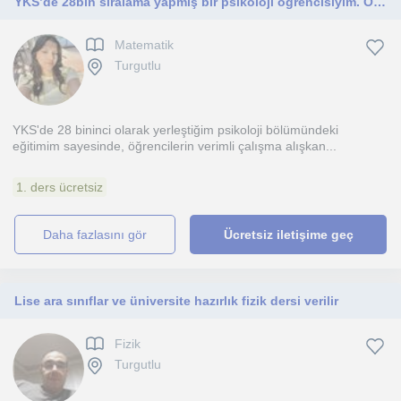
YKS’de 28bin sıralama yapmış bir psikoloji öğrencisiyim. Ortaokul ve lise öğrencilerine matematik özel ders vermeyi hedefliyorum.
Matematik
Turgutlu
YKS'de 28 bininci olarak yerleştiğim psikoloji bölümündeki
eğitimim sayesinde, öğrencilerin verimli çalışma alışkan...
1. ders ücretsiz
daha fazlasını gör
Ücretsiz iletişime geç
Lise ara sınıflar ve üniversite hazırlık fizik dersi verilir
Fizik
Turgutlu