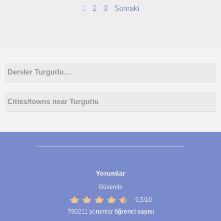
1
2
3
Sonraki
Dersler Turgutlu…
Cities/towns near Turgutlu
Yorumlar
Güvenlik
9,5/10
790211
yorumlar
öğrenci sayısı