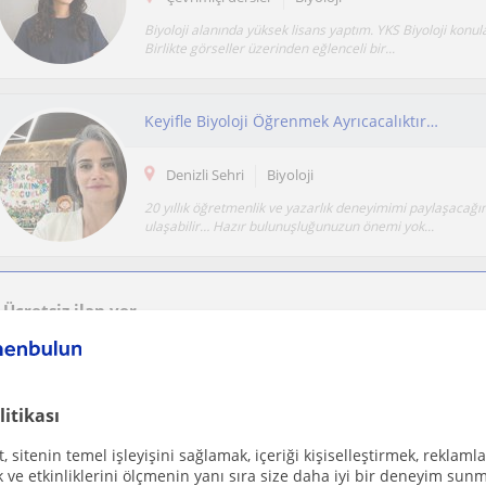
Biyoloji alanında yüksek lisans yaptım. YKS Biyoloji konu
Birlikte görseller üzerinden eğlenceli bir...
Keyifle Biyoloji Öğrenmek Ayrıcacalıktır…
Denizli Sehri
Biyoloji
20 yıllık öğretmenlik ve yazarlık deneyimimi paylaşacağ
ulaşabilir… Hazır bulunuşluğunuzun önemi yok...
Ücretsiz ilan ver
Ücretsiz bir ilan ver ve öğretmenlerin seninle iletişime geçmesini sağla
litikası
28 yıllık Biyoloji Öğretmeniyim. YKS birebir ağır
 sitenin temel işleyişini sağlamak, içeriği kişiselleştirmek, reklamla
İstanbul, Besiktas, Beyoglu,...
Biyoloji
ve etkinliklerini ölçmenin yanı sıra size daha iyi bir deneyim sunm