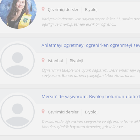
Çevrimiçi dersler
Biyoloji
Kariyerinin devamı için sayısal seçen fakat 11. sınıfta der
ağırlığı vermemiş, temeli eksik bir öğrenc...
İstanbul
Biyoloji
Öğrencinin taleplerine uyum sağlarım. Ders anlatmayı ö
seviyorum. Bunun farkına çalıştığım laboratuvarda li...
Çevrimiçi dersler
Biyoloji
Derslerimde öğrencinin seviyesini ve öğrenme hızını dikk
Konuları günlük hayattan örnekler, görseller ve...