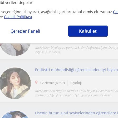
ibi verileri depolar.
Yüzyüze tercihimdir. İstenildiği takdirde online da olabilir.
dersler vermeyi isterim. Ara sınıflarla...
 seçeneğine tıklayarak, aşağıdaki şartları kabul etmiş olursunuz
Çe
ve
Gizlilik Politikası
.
Tyt ve ayt biyoloji dersleri veriyorum
Çerezler Paneli
Kabul et
Mentese (Mugla)
Biyoloji
Moleküler biyoloji ve genetik 3. Sınıf öğrencisiyim. Detaylı
bilgisine sahibim.
Endüstri mühendisliği öğrencisinden tyt biyoloj
Gaziemir (İzmir)
Biyoloji
Merhaba ben Begüm Manisa Celal bayar Üniversitesinde
mühendisliği öğrencisiyim Tyt biyoloji alanında özel ...