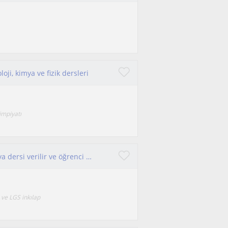
loji, kimya ve fizik dersleri
impiyatı
Uygun fiyata fen+ inkılap( sosyal ) biyoloji+ kimya dersi verilir ve öğrenci koçluğu yapilir
 ve LGS inkılap