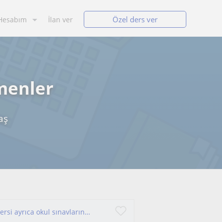
Özel ders ver
Hesabım
İlan ver
menler
aş
Online biyoloji dersi verilir . tyt ve ayt biyoloji dersi ayrıca okul sınavlarına hazırlık derside alabilirsiniz