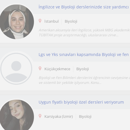
İngilizce ve Biyoloji derslerinizde size yardımcı
İstanbul
Biyoloji
Amerikan aksanıyla ileri İngilizce, yüksek MBG akademik 
TÜBİTAK proje araştırmacılığı, uluslararası zirve...
Lgs ve Yks sınavları kapsamında Biyoloji ve fen b
Küçükçekmece
Biyoloji
Biyoloji ve Fen Bilimleri derslerini öğrencinin seviyesine 
ve sistemli bir şekilde işliyorum. Konu...
Uygun fiyatlı biyoloji özel dersleri veriyorum
Karsiyaka (İzmir)
Biyoloji