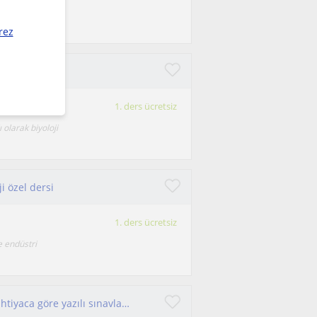
 YKS ağırlıklı
rez
1. ders ücretsiz
 olarak biyoloji
i özel dersi
1. ders ücretsiz
 endüstri
Lisenin bütün sınıf seviyelerinden öğrencilere ihtiyaca göre yazılı sınavlar için ya da YKS sınavı için ders anlatmaya uygunum.