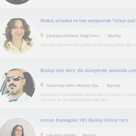
İlkokul, ortaokul ve lise seviyesinde Türkçe özel
Çankaya (Ankara), Asagi İmra...
Biyoloji
Biyolojiyi eğlenceli hale getirip akılda kalıcı şekilde öğr
Biyoloji özel ders: yks düzeyende ,alaninda uzma
Gaziantep Sehri, Akbulut (Ga...
Biyoloji
Biyoloji bir büyük tablodur.Keşfetmek için sabırlı ve mera
ihtiyacım var.Bu yolculukta beraber ilerl...
Uzman Biyologdan YKS Biyoloji Online Ders
Çevrimiçi dersler
Biyoloji