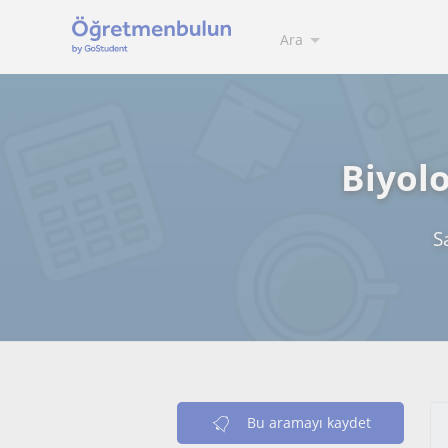
Ara
Biyol
S
Bu aramayı kaydet