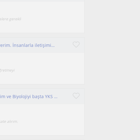
slere gerekli
Anlatmayı öğretmeyi öğrenirken öğrenmeyi severim. İnsanlarla iletişimim iyidir.
ğretmeyi
Mersin' de yaşıyorum. Biyoloji bölümünü bitirdim ve Biyolojiyi başta YKS öğrencileri olmak üzere herkese öğretmeyi isterim.
ate alırım.