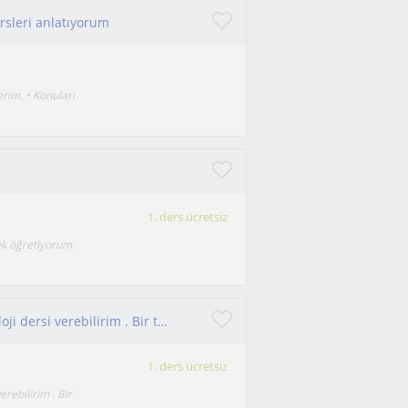
ersleri anlatıyorum
erim. • Konuları
1. ders ücretsiz
ek öğretiyorum.
Lise son sınıfa kadar her yaştan öğrenciye biyoloji dersi verebilirim . Bir tıp ôğrencisi olarak bu yolları ben de geçtim
1. ders ücretsiz
erebilirim . Bir