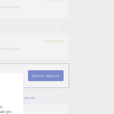
larına hakimim.
1. ders ücretsiz
ım arkadaşlarım
İlanını yayınla
lıklı çalışmalarım var.
rı
ak için