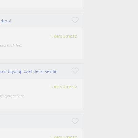
 dersi
1. ders ücretsiz
etmek hedefim.
n biyoloji özel dersi verilir
1. ders ücretsiz
klı öğrencilere
1. ders ücretsiz