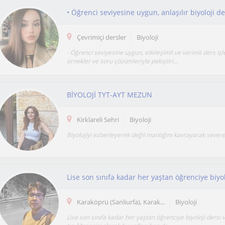
• Öğrenci seviyesine uygun, anlaşılır biyoloji d
Çevrimiçi dersler
Biyoloji
- Öğrenci seviyesine uygun, etkileşimli ve verimli ders işl
örnekler ve soru çözümleriyle pekiştiri...
BİYOLOJİ TYT-AYT MEZUN
Kirklareli Sehri
Biyoloji
Biyolojiyi ezberleyerek değil mantığını kavrayarak sever
Karaköprü (Sanliurfa), Karak...
Biyoloji
Lise son sınıfa kadar her yaştan öğrenciye biyoloji dersi v