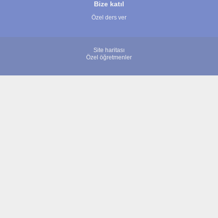
Bize katıl
Özel ders ver
Site haritası
Özel öğretmenler
© 2007 - 2026 ÖğretmenBulun