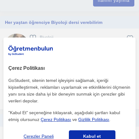
İlanını yayınla
Her yaştan öğrenciye Biyoloji dersi verebilirim
Biyoloji
İstanbul, Besiktas, Beyo...
Her yaştan öğrenciye Biyoloji dersi verebilirim.
Çerez Politikası
GoStudent, sitenin temel işleyişini sağlamak, içeriği
1. ders ücretsiz
kişiselleştirmek, reklamları uyarlamak ve etkinliklerini ölçmenin
yanı sıra size daha iyi bir deneyim sunmak için çerezler gibi
daha fazlasını gör
Ücretsiz iletişime geç
verileri depolar.
"Kabul Et" seçeneğine tıklayarak, aşağıdaki şartları kabul
etmiş olursunuz
Çerez Politikası
ve
Gizlilik Politikası
.
Merhaba! Hacettepe Üniversitesi Biyoloji Bölümü mezunuyum. Bilimle uğraşmayı ve bunu paylaşmayı çok seviyorum.
Biyoloji
Çerezler Paneli
Kabul et