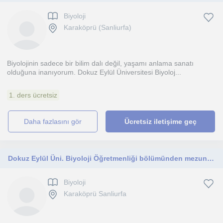
Biyoloji
Karaköprü (Sanliurfa)
Biyolojinin sadece bir bilim dalı değil, yaşamı anlama sanatı
olduğuna inanıyorum. Dokuz Eylül Üniversitesi Biyoloj...
1. ders ücretsiz
daha fazlasını gör
Ücretsiz iletişime geç
Dokuz Eylül Üni. Biyoloji Öğretmenliği bölümünden mezunum. Güncel müfredat hakimiyetimle TYT/AYT, okul derslerine destek oluyorum.
Biyoloji
Karaköprü Sanliurfa