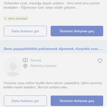
-Ezberden uzak, mantığa dayalı anlatım. -Yeni nesil soru çözüm
stratejileri. -Öğrenciye özel, takip odaklı çalışma ...
1. ders ücretsiz
daha fazlasını gör
Ücretsiz iletişime geç
Dersi yaşayabilirlikle pekiştirerek öğretmek. Karşılıklı soru cevapla sürekli beyin fırtınası yapabiliriz.
Biyoloji
Bakirköy İstanbul
Yüzyüze veya online keyifle ders tekrarı yapabiliriz, bilimi sevmeyi
birlikte hedef alabiliriz. Bol bol sohbet eder...
daha fazlasını gör
Ücretsiz iletişime geç