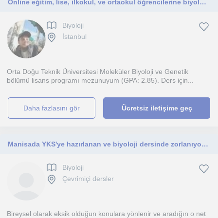
Online eğitim, lise, ilkokul, ve ortaokul öğrencilerine biyoloji eğitimi
Biyoloji
İstanbul
Orta Doğu Teknik Üniversitesi Moleküler Biyoloji ve Genetik
bölümü lisans programı mezunuyum (GPA: 2.85). Ders için...
daha fazlasını gör
Ücretsiz iletişime geç
Manisada YKS'ye hazırlanan ve biyoloji dersinde zorlanıyorsan şimdi tam sırası. Artık zorlanmak yok, ezberlemek yok
Biyoloji
Çevrimiçi dersler
Bireysel olarak eksik olduğun konulara yönlenir ve aradığın o net