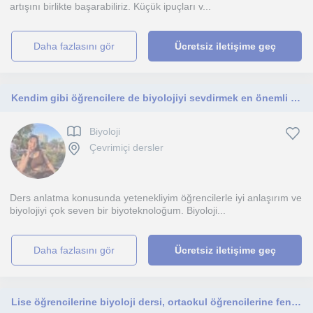
artışını birlikte başarabiliriz. Küçük ipuçları v...
daha fazlasını gör
Ücretsiz iletişime geç
Kendim gibi öğrencilere de biyolojiyi sevdirmek en önemli amacım
Biyoloji
Çevrimiçi dersler
Ders anlatma konusunda yetenekliyim öğrencilerle iyi anlaşırım ve
biyolojiyi çok seven bir biyoteknoloğum. Biyoloji...
daha fazlasını gör
Ücretsiz iletişime geç
Lise öğrencilerine biyoloji dersi, ortaokul öğrencilerine fen bilimleri dersi veriyorum. Başarılı bir süreç için iletişime geçiniz