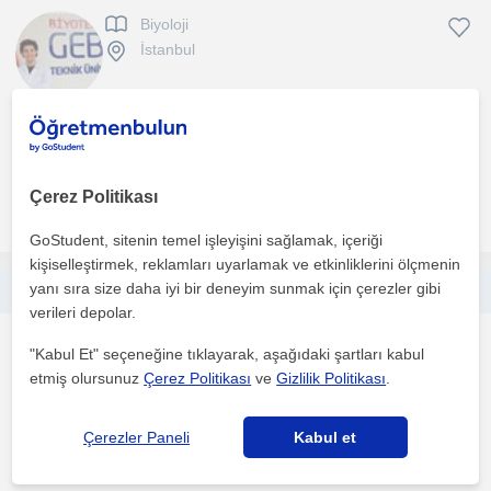
Biyoloji
İstanbul
Derslerimi anlatım, soru-cevap ve aktif katılım temelli
yürütüyorum. Konuları önce net ve anlaşılır bir şekilde açı...
Çerez Politikası
daha fazlasını gör
Ücretsiz iletişime geç
GoStudent, sitenin temel işleyişini sağlamak, içeriği
kişiselleştirmek, reklamları uyarlamak ve etkinliklerini ölçmenin
yanı sıra size daha iyi bir deneyim sunmak için çerezler gibi
TYT/AYT ve Okul Sınavlarına Yönelik Özel Biyoloji Dersi
verileri depolar.
Biyoloji
"Kabul Et" seçeneğine tıklayarak, aşağıdaki şartları kabul
Sivas Sehri
etmiş olursunuz
Çerez Politikası
ve
Gizlilik Politikası
.
Çerezler Paneli
Kabul et
Campbell ve Alberts gibi evrensel kabul görmüş temel akademik
kaynaklarla eğitimini sürdüren, alanına tutkuyla bağl...