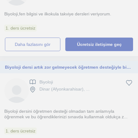
Biyoloji,fen bilgisi ve ilkokula takviye dersleri veriyorum.
1. ders ücretsiz
daha fazlasını gör
Ücretsiz iletişime geç
Biyoloji dersi artık zor gelmeyecek öğretmen desteğiyle biyoloji dersi artık çok kolay bir sürü etkinlik ve soru çözümü ile mümkün
Biyoloji
Dinar (Afyonkarahisar), ...
Biyoloji dersini öğretmen desteği olmadan tam anlamıyla
öğrenmek ve bu öğrendiklerinizi sınavda kullanmak oldukça z...
1. ders ücretsiz