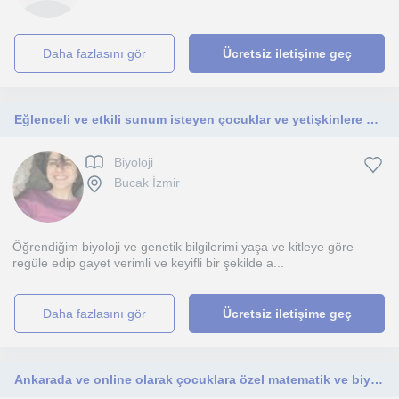
daha fazlasını gör
Ücretsiz iletişime geç
Eğlenceli ve etkili sunum isteyen çocuklar ve yetişkinlere Biyoloji ve İngilizce ders vermeye hazırım. Ve hatta basketbol bile...
Biyoloji
Bucak İzmir
Öğrendiğim biyoloji ve genetik bilgilerimi yaşa ve kitleye göre
regüle edip gayet verimli ve keyifli bir şekilde a...
daha fazlasını gör
Ücretsiz iletişime geç
Ankarada ve online olarak çocuklara özel matematik ve biyoloji dersi vermekteyim 1 sene deneyim fırsatım oldu