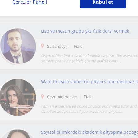
Çerezler Paneli
Kabul et
Sayısal alanda 8500 sıralama yapmış bir üniversite öğre
özellikle fen konularındaki soru çözüm ve ödev yard...
Lise ve mezun grubu yks fizik dersi vermek
Sultanbeyli
Fizik
Ösym müfredatına hakim alanında başarılı , fen lisesi tec
soruları pratik bir şekilde çözme akıllda kalıcı ...
Want to learn some fun physics phenomena? J
Çevrimiçi dersler
Fizik
I am an experienced online physics and maths tutor and I
devotion and passion,If you are stuck in physic...