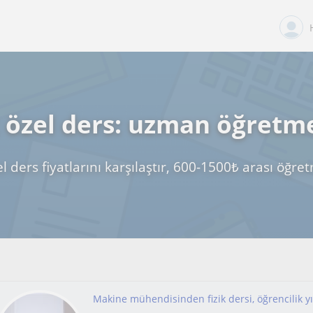
k özel ders: uzman öğretm
el ders fiyatlarını karşılaştır, 600-1500₺ arası öğr