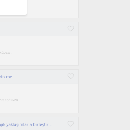
ncisiyim
rübesi ,
oin me
 teach with
Sayısal bilimlerdeki akademik altyapımı pedagojik yaklaşımlarla birleştiren, sabırlı, güler yüzlü ve motivasyonu yüksek bir öğretm