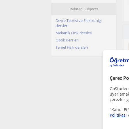
Fizik dersleri içi Konya sehri
Fizik dersleri içi Küçükçekmece
Related Subjects
Fizik dersleri içi Mersin sehri
Devre Teorisi ve Elektronigi
Fizik dersleri içi Pendik
dersleri
Fizik dersleri içi Samsun sehri
Mekanik Fizik dersleri
Fizik dersleri içi Sariyer (Istanbul)
Optik dersleri
Fizik dersleri içi Seyhan
Temel Fizik dersleri
Fizik dersleri içi Yenimahalle
Çerez Po
GoStudent,
uyarlamak 
çerezler g
"Kabul Et"
Politikası