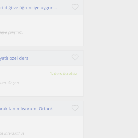
Fizik zor ya da kolay değildir. Ne kadar emek verildiği ve öğrenciye uygun olan anlatım ve soru çözümleri önemlidir.
meye çalışırım.
yatlı özel ders
1. ders ücretsiz
yorum. Geçen
Kendimi eğitim koçu ve özel ders öğretmeni olarak tanımlıyorum. Ortaokul ve lise seviyesindeki öğrencilere özellikle fizik alanınd
e interaktif ve