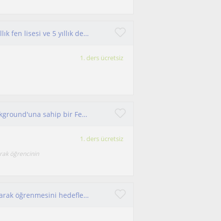
Yks fizik dersi 30 yıllık mesleki deneyim ve 12 yıllık fen lisesi ve 5 yıllık dershane deneyimi
1. ders ücretsiz
Akademik yönetim ve genel koordinatörlük background'una sahip bir Fen Bilimleri ve Fizik disiplini uzmanıyım. LGS ve YKS mentoru.
1. ders ücretsiz
arak öğrencinin
Kendimi, öğrencilerin konuları gerçekten anlayarak öğrenmesini hedefleyen, sabırlı ve sistemli bir fizik öğretmeni olarak tanımlıy