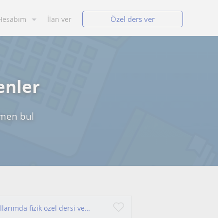
Özel ders ver
Hesabım
İlan ver
enler
etmen bul
Makine mühendisinden fizik dersi, öğrencilik yıllarımda fizik özel dersi vermeye başladım severek ve sevdirerek devam ediyorum.