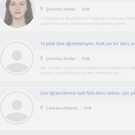
Çevrimiçi dersler
Fizik
**Deneyim ve Becerilerim:** Boğaziçi Üniversitesi’ndek
eğitimim ve saha çalışmalarım kapsamında, öğrenc...
Çevrimiçi dersler
Fizik
Her seviyeye uygun tespit yapılarak konu planlaması do
anlaşılır ve gelişime açık bir ders hedefliyorum....
Lise öğrencilerine özel fizik dersi online- yüz y
Çankaya (Ankara)
Fizik