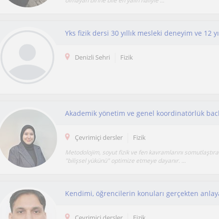
olmayan birine bile en yalın haliyle ...
Denizli Sehri
Fizik
Çevrimiçi dersler
Fizik
Metodolojim, soyut fizik ve fen kavramlarını somutlaştır
"bilişsel yükünü" optimize etmeye dayanır. ...
Çevrimiçi dersler
Fizik