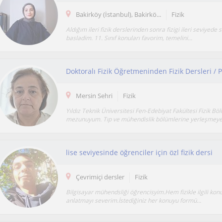
Bakirköy (İstanbul), Bakirkö...
Fizik
Aldığım ileri fizik derslerinden sonra fizigi ileri seviyed
basladim. 11. Sınıf konuları favorim, temelini...
Mersin Sehri
Fizik
Yıldız Teknik Üniversitesi Fen-Edebiyat Fakültesi Fizik B
mezunuyum. Tıp ve mühendislik bölümlerine yerleşmeye.
lise seviyesinde öğrenciler için özl fizik dersi
Çevrimiçi dersler
Fizik
Bilgisayar mühendsliği öğrencisyim.Hem fizikle ilgili ko
anlatmayı severim.İstediğiniz her konuyu formü...