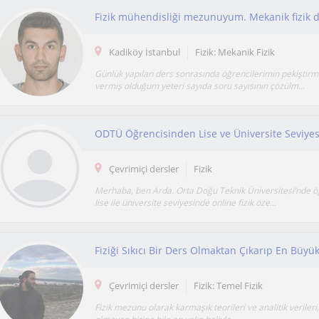
Kadiköy İstanbul
Fizik: Mekanik Fizik
Günlük yapılan ders sonrasında öğrencilerimin pekiştirm
vermiş olduğum yeteri sayıda soru sayısının çözülm...
ODTÜ Öğrencisinden Lise ve Üniversite Seviyes
Çevrimiçi dersler
Fizik
Merhaba, ben Arda. Orta Doğu Teknik Üniversitesi’nde ö
lise ile üniversite seviyesinde online fizik öze...
Çevrimiçi dersler
Fizik: Temel Fizik
Fizik mezunu olarak karmaşık teorileri ve analitik verileri,