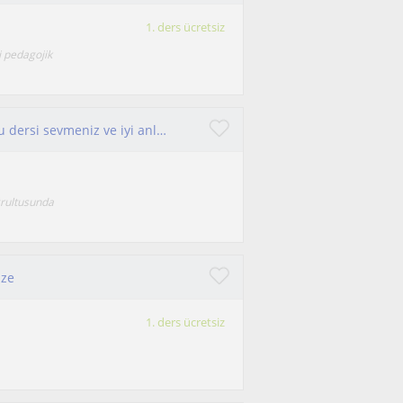
1. ders ücretsiz
i pedagojik
15 yıllık fizik öğretmeniyim. Fizik zor bir ders, bu dersi sevmeniz ve iyi anlamanız için benimle iletişime geçebilirsiniz.
ğrultusunda
üze
1. ders ücretsiz