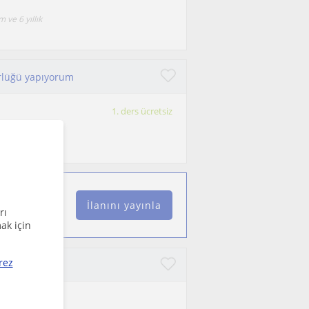
 ve 6 yıllık
orlüğü yapıyorum
1. ders ücretsiz
İlanını yayınla
rı
ak için
rez
u anlatımı