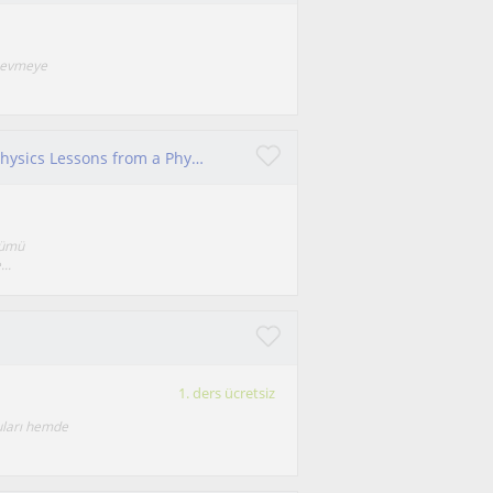
e sevmeye
Doktoralı Fizik Öğretmeninden Fizik Dersleri / Physics Lessons from a Physics Teacher with a PhD
ölümü
..
1. ders ücretsiz
nuları hemde