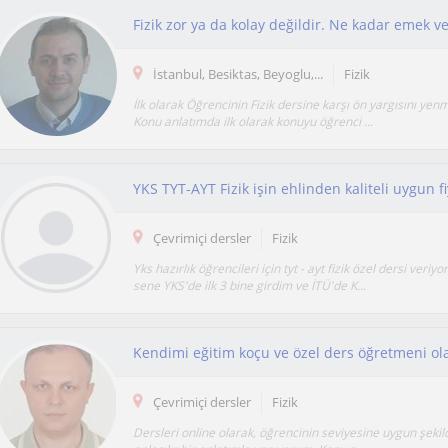
İstanbul, Besiktas, Beyoglu,...
Fizik
İlk olarak Öğrencinin Fizik dersine karşı ön yargısını yen
Konu anlatımda ilk olarak konuyu öğrenci ...
YKS TYT-AYT Fizik işin ehlinden kaliteli uygun fi
Çevrimiçi dersler
Fizik
Yks hazırlık öğrencileri için tyt - ayt fizik özel dersi veri
sene YKS'de ilk 3 bine girdim ve İTÜ'de K...
Çevrimiçi dersler
Fizik
Dersleri online olarak, öğrencinin seviyesine uygun şekild