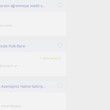
Fizik mühendisliği mezunuyum. Mekanik fizik dersini öğrenmeye istekli ve bu istikrarı koruyan kişilerle çalışmak isterim
esi adına
inde Fizik Dersi
1. ders ücretsiz
ğrenciyim ve
Fiziği Sıkıcı Bir Ders Olmaktan Çıkarıp En Büyük Avantajınız Haline Getiriyorum.
 teknik altyapısı