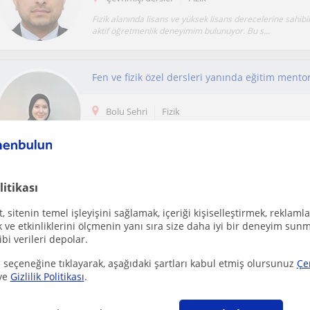
Fizik alanında lisans ve yüksek lisans derecelerine sahibim
aktif öğretmenlik deneyimim bulunuyor. Bu s...
Fen ve fizik özel dersleri yanında eğitim ment
Bolu Sehri
Fizik
litikası
Ücretsiz ilan ver
 sitenin temel işleyişini sağlamak, içeriği kişiselleştirmek, reklamla
Ücretsiz bir ilan ver ve öğretmenlerin seninle iletişime geçmesini sağla
ve etkinliklerini ölçmenin yanı sıra size daha iyi bir deneyim sunm
ibi verileri depolar.
 seçeneğine tıklayarak, aşağıdaki şartları kabul etmiş olursunuz
Çe
Üniversite Fen derslerinde soru çözümü ve kon
ve
Gizlilik Politikası
.
Çevrimiçi dersler
Fizik